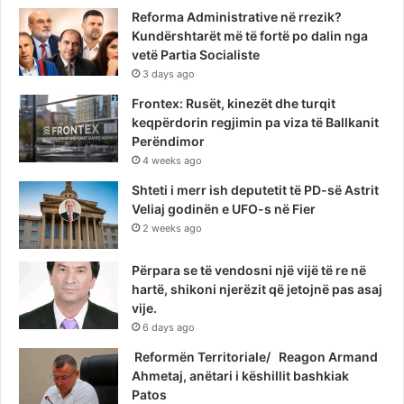
Reforma Administrative në rrezik?
Kundërshtarët më të fortë po dalin nga
vetë Partia Socialiste
3 days ago
Frontex: Rusët, kinezët dhe turqit
keqpërdorin regjimin pa viza të Ballkanit
Perëndimor
4 weeks ago
Shteti i merr ish deputetit të PD-së Astrit
Veliaj godinën e UFO-s në Fier
2 weeks ago
Përpara se të vendosni një vijë të re në
hartë, shikoni njerëzit që jetojnë pas asaj
vije.
6 days ago
Reformën Territoriale/ Reagon Armand
Ahmetaj, anëtari i këshillit bashkiak
Patos