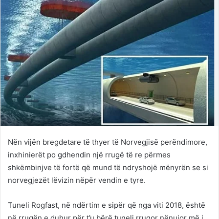
Nën vijën bregdetare të thyer të Norvegjisë perëndimore,
inxhinierët po gdhendin një rrugë të re përmes
shkëmbinjve të fortë që mund të ndryshojë mënyrën se si
norvegjezët lëvizin nëpër vendin e tyre.
Tuneli Rogfast, në ndërtim e sipër që nga viti 2018, është
në rrugën e duhur për t’u bërë tuneli rrugor nënujor më i