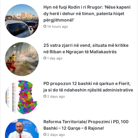
Hyn në fuqi Kodin i ri Rrugor: ‘Nëse kapeni
dy herë i dehur në timon, patenta hiqet
përgjithmonë!’
14 hours ago
25 vatra zjarri në vend, situata më kritike
në Riban e Ngraçan të Mallakastrës
1 day ago
PD propozon 12 bashki në qarkun e Fierit,
ja si do të ndaheshin njësitë administrative
2 days ago
Reforma Territoriale/ Propozimi i PD, 100
Bashki – 12 Qarqe – 6 Rajone!
2 days ago