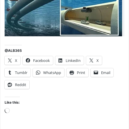
@ALB365
X
Facebook
LinkedIn
X
Tumblr
WhatsApp
Print
Email
Reddit
Like this:
Loading…