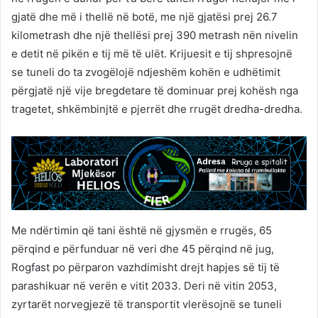
gjatë dhe më i thellë në botë, me një gjatësi prej 26.7
kilometrash dhe një thellësi prej 390 metrash nën nivelin
e detit në pikën e tij më të ulët. Krijuesit e tij shpresojnë
se tuneli do ta zvogëlojë ndjeshëm kohën e udhëtimit
përgjatë një vije bregdetare të dominuar prej kohësh nga
tragetet, shkëmbinjtë e pjerrët dhe rrugët dredha-dredha.
Me ndërtimin që tani është në gjysmën e rrugës, 65
përqind e përfunduar në veri dhe 45 përqind në jug,
Rogfast po përparon vazhdimisht drejt hapjes së tij të
parashikuar në verën e vitit 2033. Deri në vitin 2053,
zyrtarët norvegjezë të transportit vlerësojnë se tuneli