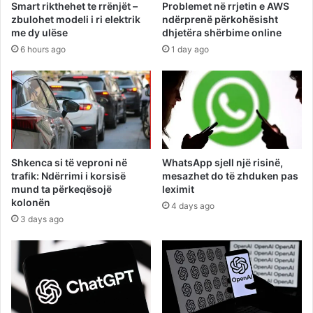
Smart rikthehet te rrënjët –
Problemet në rrjetin e AWS
zbulohet modeli i ri elektrik
ndërprenë përkohësisht
me dy ulëse
dhjetëra shërbime online
6 hours ago
1 day ago
Shkenca si të veproni në
WhatsApp sjell një risinë,
trafik: Ndërrimi i korsisë
mesazhet do të zhduken pas
mund ta përkeqësojë
leximit
kolonën
4 days ago
3 days ago