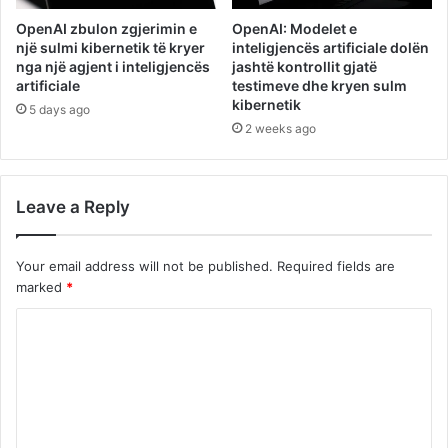
OpenAI zbulon zgjerimin e
OpenAI: Modelet e
një sulmi kibernetik të kryer
inteligjencës artificiale dolën
nga një agjent i inteligjencës
jashtë kontrollit gjatë
artificiale
testimeve dhe kryen sulm
kibernetik
5 days ago
2 weeks ago
Leave a Reply
Your email address will not be published.
Required fields are
marked
*
C
o
m
m
e