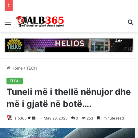
Menu
S
fo
Home
/
TECH
TECH
Tuneli më i thellë nënujor dhe
më i gjatë në botë….
Follow
Send
alb365
May 28, 2025
0
253
1 minute read
on
an
Twitter
email