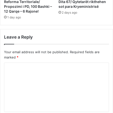
Reforma Territoriale/
Dita 67/ Qytetarët rikthehen
Propozimi i PD, 100 Bashki –
sot para Kryeministrisë
12 Qarqe – 6 Rajone!
2 days ago
1 day ago
Leave a Reply
Your email address will not be published.
Required fields are
marked
*
C
o
m
m
e
n
t