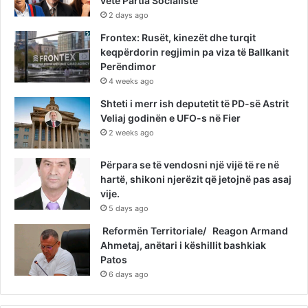
vetë Partia Socialiste
2 days ago
Frontex: Rusët, kinezët dhe turqit
keqpërdorin regjimin pa viza të Ballkanit
Perëndimor
4 weeks ago
Shteti i merr ish deputetit të PD-së Astrit
Veliaj godinën e UFO-s në Fier
2 weeks ago
Përpara se të vendosni një vijë të re në
hartë, shikoni njerëzit që jetojnë pas asaj
vije.
5 days ago
Reformën Territoriale/ Reagon Armand
Ahmetaj, anëtari i këshillit bashkiak
Patos
6 days ago