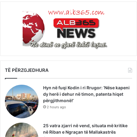
TË PËRZGJEDHURA
Hyn në fuqi Kodin i ri Rrugor: ‘Nëse kapeni
dy herë i dehur në timon, patenta hiqet
përgjithmonë!’
2 hours ago
25 vatra zjarri në vend, situata më kritike
në Riban e Ngraçan të Mallakastrës