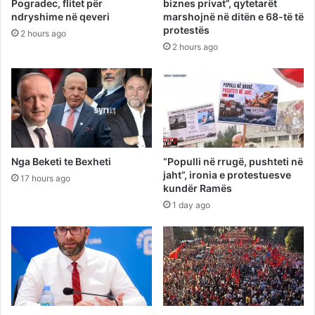
Pogradec, flitet për
biznes privat”, qytetarët
ndryshime në qeveri
marshojnë në ditën e 68-të të
protestës
2 hours ago
2 hours ago
Nga Beketi te Bexheti
“Populli në rrugë, pushteti në
jaht”, ironia e protestuesve
17 hours ago
kundër Ramës
1 day ago