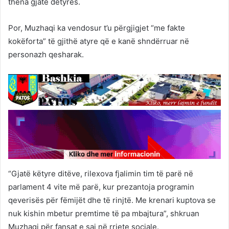
thëna gjatë detyrës.
Por, Muzhaqi ka vendosur t’u përgjigjet “me fakte
kokëforta” të gjithë atyre që e kanë shndërruar në
personazh qesharak.
“Gjatë këtyre ditëve, rilexova fjalimin tim të parë në
parlament 4 vite më parë, kur prezantoja programin
qeverisës për fëmijët dhe të rinjtë. Me krenari kuptova se
nuk kishin mbetur premtime të pa mbajtura”, shkruan
Muzhaqi për fansat e saj në rrjete sociale.