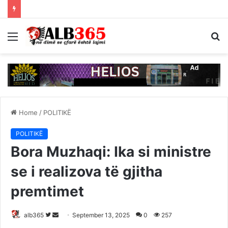
Menu
S
fo
Home
/
POLITIKË
POLITIKË
Bora Muzhaqi: Ika si ministre
se i realizova të gjitha
premtimet
Follow
Send
alb365
September 13, 2025
0
257
on
an