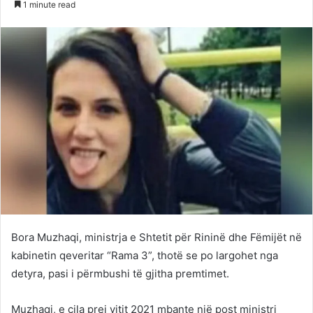
1 minute read
Twitter
email
Bora Muzhaqi, ministrja e Shtetit për Rininë dhe Fëmijët në
kabinetin qeveritar “Rama 3”, thotë se po largohet nga
detyra, pasi i përmbushi të gjitha premtimet.
Muzhaqi, e cila prej vitit 2021 mbante një post ministri