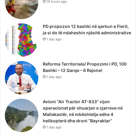
16 hours ago
PD propozon 12 bashki në qarkun e Fierit,
ja si do të ndaheshin njësitë administrative
1 day ago
Reforma Territoriale/ Propozimi i PD, 100
Bashki – 12 Qarqe – 6 Rajone!
1 day ago
Avioni “Air Tractor AT-833” vijon
operacionet për shuarjen e zjarreve në
Mallakastër, në mbështetje edhe 4
helikopterë dhe droni “Bayraktar”
1 day ago