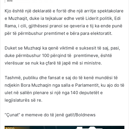
Kjo është një deklaratë e fortë dhe një arritje spektakolare
e Muzhaqit, duke ia tejkaluar edhe vetë Liderit politik, Edi
Rama, i cili, gjithësesi pranoi se qeveria e tij ka ende punë
për të përmbushur premtimet e bëra para elektoratit.
Duket se Muzhaqi ka qenë viktimë e suksesit të saj, pasi,
duke përmbushur 100 përqind të premtimeve, është
vlerësuar se nuk ka çfarë të japë më si ministre.
Tashmë, publiku dhe fansat e saj do të kenë mundësi të
ndjekin Bora Muzhaqin nga salla e Parlamentit, ku ajo do të
ulet në sallën plenare si një nga 140 deputetët e
legjislaturës së re.
“Çunat” e memeve do të jenë gati!/Boldnews