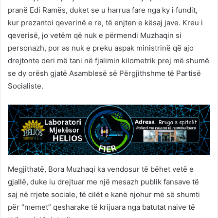
pranë Edi Ramës, duket se u harrua fare nga ky i fundit,
kur prezantoi qeverinë e re, të enjten e kësaj jave. Kreu i
qeverisë, jo vetëm që nuk e përmendi Muzhaqin si
personazh, por as nuk e preku aspak ministrinë që ajo
drejtonte deri më tani në fjalimin kilometrik prej më shumë
se dy orësh gjatë Asamblesë së Përgjithshme të Partisë
Socialiste.
Megjithatë, Bora Muzhaqi ka vendosur të bëhet vetë e
gjallë, duke iu drejtuar me një mesazh publik fansave të
saj në rrjete sociale, të cilët e kanë njohur më së shumti
për “memet” qesharake të krijuara nga batutat naive të