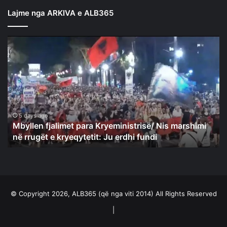
Lajme nga ARKIVA e ALB365
Mbyllen
fjalimet
para
Kryeministrisë/
Nis
marshimi
në
rrugët
5 days ago
Mbyllen fjalimet para Kryeministrisë/ Nis marshimi
e
në rrugët e kryeqytetit: Ju erdhi fundi
kryeqytetit:
Ju
erdhi
fundi
© Copyright 2026, ALB365 (që nga viti 2014) All Rights Reserved
|