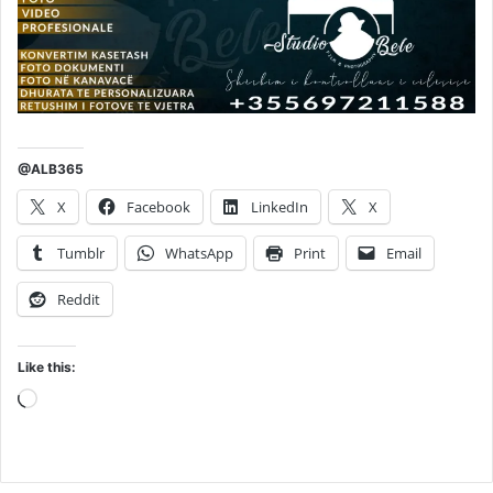
@ALB365
X
Facebook
LinkedIn
X
Tumblr
WhatsApp
Print
Email
Reddit
Like this:
Loading…