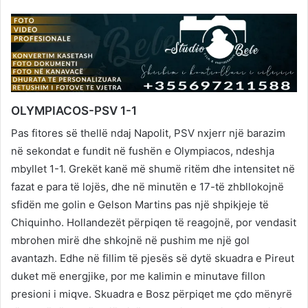
OLYMPIACOS-PSV 1-1
Pas fitores së thellë ndaj Napolit, PSV nxjerr një barazim
në sekondat e fundit në fushën e Olympiacos, ndeshja
mbyllet 1-1. Grekët kanë më shumë ritëm dhe intensitet në
fazat e para të lojës, dhe në minutën e 17-të zhbllokojnë
sfidën me golin e Gelson Martins pas një shpikjeje të
Chiquinho. Hollandezët përpiqen të reagojnë, por vendasit
mbrohen mirë dhe shkojnë në pushim me një gol
avantazh. Edhe në fillim të pjesës së dytë skuadra e Pireut
duket më energjike, por me kalimin e minutave fillon
presioni i miqve. Skuadra e Bosz përpiqet me çdo mënyrë