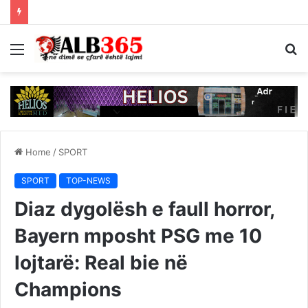
Menu
S
fo
Home
/
SPORT
SPORT
TOP-NEWS
Diaz dygolësh e faull horror,
Bayern mposht PSG me 10
lojtarë: Real bie në
Champions