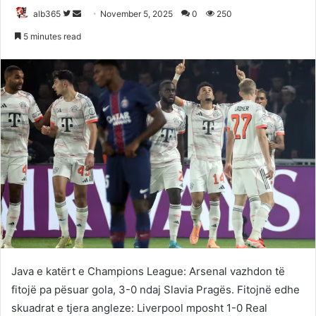
Follow
Send
alb365
November 5, 2025
0
250
on
an
5 minutes read
Twitter
email
Java e katërt e Champions League: Arsenal vazhdon të
fitojë pa pësuar gola, 3-0 ndaj Slavia Pragës. Fitojnë edhe
skuadrat e tjera angleze: Liverpool mposht 1-0 Real