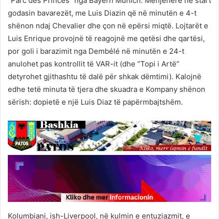
“Parc des Princes” nga Bayern Munich. Menjëherë në start
godasin bavarezët, me Luis Diazin që në minutën e 4-t
shënon ndaj Chevalier dhe çon në epërsi miqtë. Lojtarët e
Luis Enrique provojnë të reagojnë me qetësi dhe qartësi,
por goli i barazimit nga Dembélé në minutën e 24-t
anulohet pas kontrollit të VAR-it (dhe “Topi i Artë”
detyrohet gjithashtu të dalë për shkak dëmtimi). Kalojnë
edhe tetë minuta të tjera dhe skuadra e Kompany shënon
sërish: dopietë e një Luis Diaz të papërmbajtshëm.
Kolumbiani, ish-Liverpool, në kulmin e entuziazmit, e