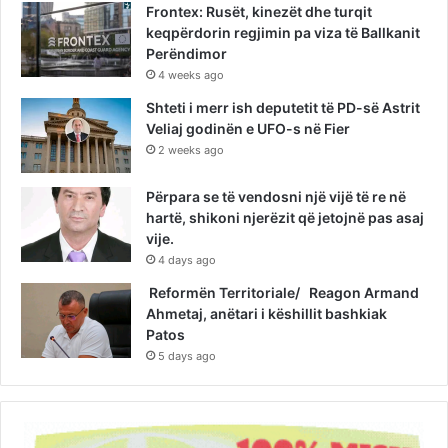
Frontex: Rusët, kinezët dhe turqit
keqpërdorin regjimin pa viza të Ballkanit
Perëndimor
4 weeks ago
Shteti i merr ish deputetit të PD-së Astrit
Veliaj godinën e UFO-s në Fier
2 weeks ago
Përpara se të vendosni një vijë të re në
hartë, shikoni njerëzit që jetojnë pas asaj
vije.
4 days ago
Reformën Territoriale/ Reagon Armand
Ahmetaj, anëtari i këshillit bashkiak
Patos
5 days ago