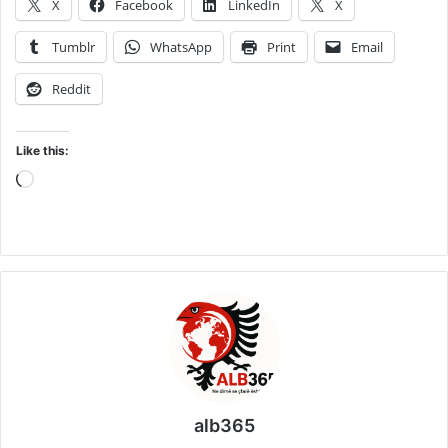
X
Facebook
LinkedIn
X
Tumblr
WhatsApp
Print
Email
Reddit
Like this:
Loading…
alb365