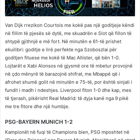
Van Dijk rrezikon Courtois me kokë pas një goditjeje këndi
në fillim të pjesës së dytë, me skuadrën e Slot që fillon të
shtypë gjithnjë e më fort. Në minutën e 61-të prishet
ekuilibri: goditje e lirë perfekte nga Szoboszlai për
goditjen fituese me kokë të Mac Allister, që bën 1-0.
Lojtarët e Xabi Alonsos në gjysmë ore të mbetur provojnë
në çdo mënyrë të barazojnë shifrat, me Mbappé që i
afrohet shumë golit në minutën e 75-të, por është sinjali i
fundit i madh i ndeshjes. Liverpool fiton 1-0 dhe kap, mes
të tjerash, pikërisht Real Madrid: të dyja kanë nga 9 pikë
me tre fitore dhe një humbje.
PSG-BAYERN MUNICH 1-2
Kampionët në fuqi të Champions bien, PSG mposhtet në