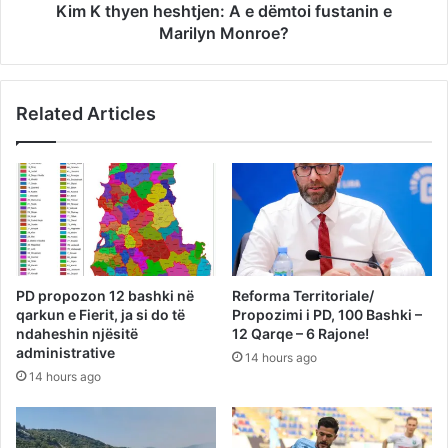
Kim K thyen heshtjen: A e dëmtoi fustanin e
Marilyn Monroe?
Related Articles
PD propozon 12 bashki në
Reforma Territoriale/
qarkun e Fierit, ja si do të
Propozimi i PD, 100 Bashki –
ndaheshin njësitë
12 Qarqe – 6 Rajone!
administrative
14 hours ago
14 hours ago