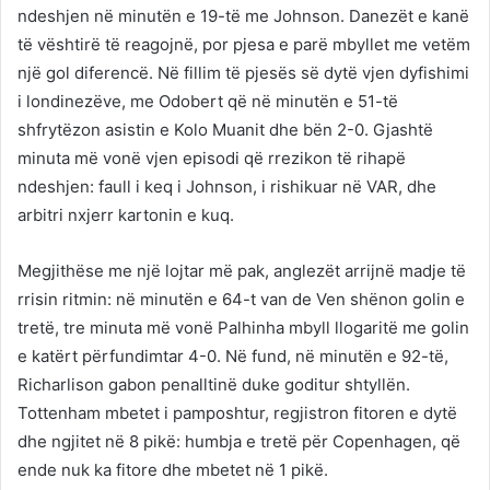
ndeshjen në minutën e 19-të me Johnson. Danezët e kanë
të vështirë të reagojnë, por pjesa e parë mbyllet me vetëm
një gol diferencë. Në fillim të pjesës së dytë vjen dyfishimi
i londinezëve, me Odobert që në minutën e 51-të
shfrytëzon asistin e Kolo Muanit dhe bën 2-0. Gjashtë
minuta më vonë vjen episodi që rrezikon të rihapë
ndeshjen: faull i keq i Johnson, i rishikuar në VAR, dhe
arbitri nxjerr kartonin e kuq.
Megjithëse me një lojtar më pak, anglezët arrijnë madje të
rrisin ritmin: në minutën e 64-t van de Ven shënon golin e
tretë, tre minuta më vonë Palhinha mbyll llogaritë me golin
e katërt përfundimtar 4-0. Në fund, në minutën e 92-të,
Richarlison gabon penalltinë duke goditur shtyllën.
Tottenham mbetet i pamposhtur, regjistron fitoren e dytë
dhe ngjitet në 8 pikë: humbja e tretë për Copenhagen, që
ende nuk ka fitore dhe mbetet në 1 pikë.