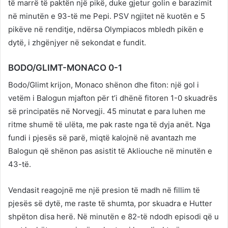
të marrë të paktën një pikë, duke gjetur golin e barazimit
në minutën e 93-të me Pepi. PSV ngjitet në kuotën e 5
pikëve në renditje, ndërsa Olympiacos mbledh pikën e
dytë, i zhgënjyer në sekondat e fundit.
BODO/GLIMT-MONACO 0-1
Bodo/Glimt krijon, Monaco shënon dhe fiton: një gol i
vetëm i Balogun mjafton për t’i dhënë fitoren 1-0 skuadrës
së principatës në Norvegji. 45 minutat e para luhen me
ritme shumë të ulëta, me pak raste nga të dyja anët. Nga
fundi i pjesës së parë, miqtë kalojnë në avantazh me
Balogun që shënon pas asistit të Akliouche në minutën e
43-të.
Vendasit reagojnë me një presion të madh në fillim të
pjesës së dytë, me raste të shumta, por skuadra e Hutter
shpëton disa herë. Në minutën e 82-të ndodh episodi që u