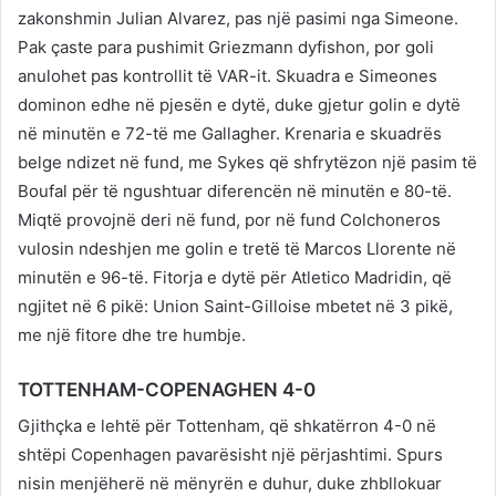
zakonshmin Julian Alvarez, pas një pasimi nga Simeone.
Pak çaste para pushimit Griezmann dyfishon, por goli
anulohet pas kontrollit të VAR-it. Skuadra e Simeones
dominon edhe në pjesën e dytë, duke gjetur golin e dytë
në minutën e 72-të me Gallagher. Krenaria e skuadrës
belge ndizet në fund, me Sykes që shfrytëzon një pasim të
Boufal për të ngushtuar diferencën në minutën e 80-të.
Miqtë provojnë deri në fund, por në fund Colchoneros
vulosin ndeshjen me golin e tretë të Marcos Llorente në
minutën e 96-të. Fitorja e dytë për Atletico Madridin, që
ngjitet në 6 pikë: Union Saint-Gilloise mbetet në 3 pikë,
me një fitore dhe tre humbje.
TOTTENHAM-COPENAGHEN 4-0
Gjithçka e lehtë për Tottenham, që shkatërron 4-0 në
shtëpi Copenhagen pavarësisht një përjashtimi. Spurs
nisin menjëherë në mënyrën e duhur, duke zhbllokuar