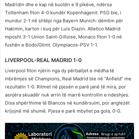
Madridin dhe e kap në kuotën e 9 pikëve, ndërsa
Tottenham fiton 4-0 kundër Kopenhagenit. PSG bie, i
mundur 2-1 në shtëpi nga Bayern Munich: dëmtim për
Hakimin, karton i kuq për Luis Diazin. Atletico Madrid
mposht 3-1 Union Saint-Gilloise, Monaco fiton 1-0 në
fushën e Bodo/Glimt. Olympiacos-PSV 1-1.
LIVERPOOL-REAL MADRID 1-0
Liverpool fiton njërin nga dy përballjet e mëdha të
mbrëmjes së Champions, Real Madrid bie në “Anfield” me
rezultatin 1-0. Ritmet në pjesën e parë janë të mira, por
asnjëra skuadër nuk arrin të marrë kontrollin e ndeshjes.
Disa shpërthime të Blancos në kundërsulm, por anglezët
krijojnë më shumë. Pjesa e parë mbyllet pa gola, 0-0.