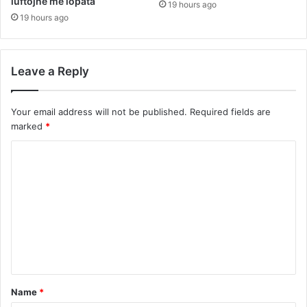
luftojnë me lopata
19 hours ago
19 hours ago
Leave a Reply
Your email address will not be published.
Required fields are
marked
*
C
o
m
m
e
n
t
Name
*
*