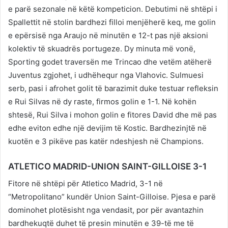
e parë sezonale në këtë kompeticion. Debutimi në shtëpi i
Spallettit në stolin bardhezi filloi menjëherë keq, me golin
e epërsisë nga Araujo në minutën e 12-t pas një aksioni
kolektiv të skuadrës portugeze. Dy minuta më vonë,
Sporting godet traversën me Trincao dhe vetëm atëherë
Juventus zgjohet, i udhëhequr nga Vlahovic. Sulmuesi
serb, pasi i afrohet golit të barazimit duke testuar refleksin
e Rui Silvas në dy raste, firmos golin e 1-1. Në kohën
shtesë, Rui Silva i mohon golin e fitores David dhe më pas
edhe eviton edhe një devijim të Kostic. Bardhezinjtë në
kuotën e 3 pikëve pas katër ndeshjesh në Champions.
ATLETICO MADRID-UNION SAINT-GILLOISE 3-1
Fitore në shtëpi për Atletico Madrid, 3-1 në
“Metropolitano” kundër Union Saint-Gilloise. Pjesa e parë
dominohet plotësisht nga vendasit, por për avantazhin
bardhekuqtë duhet të presin minutën e 39-të me të