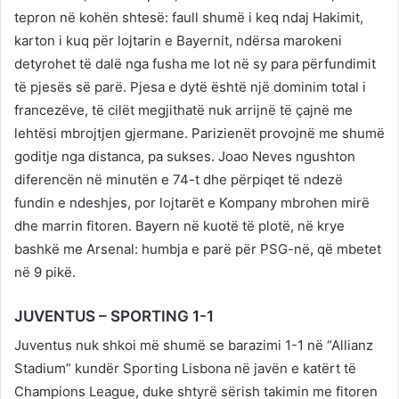
tepron në kohën shtesë: faull shumë i keq ndaj Hakimit,
karton i kuq për lojtarin e Bayernit, ndërsa marokeni
detyrohet të dalë nga fusha me lot në sy para përfundimit
të pjesës së parë. Pjesa e dytë është një dominim total i
francezëve, të cilët megjithatë nuk arrijnë të çajnë me
lehtësi mbrojtjen gjermane. Parizienët provojnë me shumë
goditje nga distanca, pa sukses. Joao Neves ngushton
diferencën në minutën e 74-t dhe përpiqet të ndezë
fundin e ndeshjes, por lojtarët e Kompany mbrohen mirë
dhe marrin fitoren. Bayern në kuotë të plotë, në krye
bashkë me Arsenal: humbja e parë për PSG-në, që mbetet
në 9 pikë.
JUVENTUS – SPORTING 1-1
Juventus nuk shkoi më shumë se barazimi 1-1 në “Allianz
Stadium” kundër Sporting Lisbona në javën e katërt të
Champions League, duke shtyrë sërish takimin me fitoren