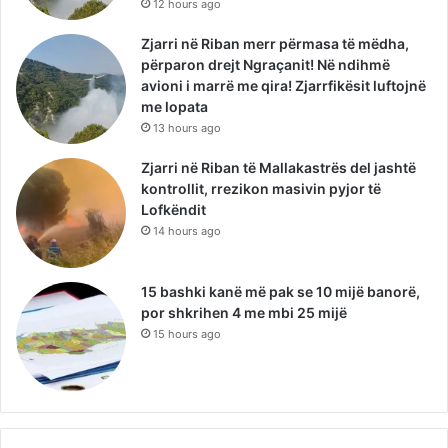
12 hours ago
Zjarri në Riban merr përmasa të mëdha,
përparon drejt Ngraçanit! Në ndihmë
avioni i marrë me qira! Zjarrfikësit luftojnë
me lopata
13 hours ago
Zjarri në Riban të Mallakastrës del jashtë
kontrollit, rrezikon masivin pyjor të
Lofkëndit
14 hours ago
15 bashki kanë më pak se 10 mijë banorë,
por shkrihen 4 me mbi 25 mijë
15 hours ago