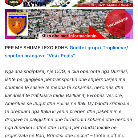
PER ME SHUME LEXO EDHE:
Goditet grupi i Troplinëve/ I
shpëton prangave “Visi i Pojës”
Nga ana shqiptare, një OCG, e cila operonte nga Durrësi,
ishte përgjegjëse për transportin dhe shpërndarjen me
shumicë të sasive të mëdha të kokainës, heroinës dhe
kanabisit të trafikuara midis Ballkanit, Evropës Veriore,
Amerikës së Jugut dhe Pulias në Itali.
Dy banda kriminale
të drejtuara nga Italia kryenin prerjen dhe paketimin e
drogave të paligjshme dhe furnizonin kokainë dhe heroinë
nga Amerika Latine dhe Turqia për bandat lokale në
organizata në Bari, Brindisi dhe Lecce” –
thotë njoftimi.