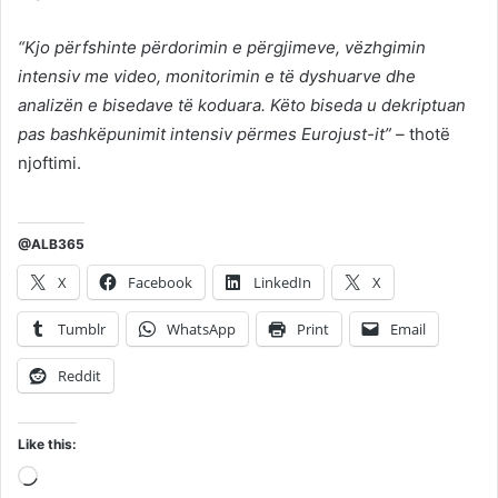
“Kjo përfshinte përdorimin e përgjimeve, vëzhgimin
intensiv me video, monitorimin e të dyshuarve dhe
analizën e bisedave të koduara. Këto biseda u dekriptuan
pas bashkëpunimit intensiv përmes Eurojust-it” –
thotë
njoftimi.
@ALB365
X
Facebook
LinkedIn
X
Tumblr
WhatsApp
Print
Email
Reddit
Like this:
Loading…