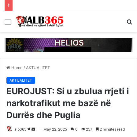
Menu
S
fo
Home
/
AKTUALITET
AKTUALITET
EUROJUST: Si u zbulua rrjeti i
narkotrafikut me bazë në
Durrës dhe Puglia
Follow
Send
alb365
May 22, 2025
0
257
2 minutes read
on
an