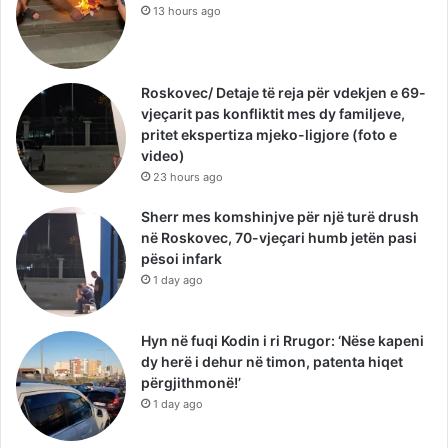
13 hours ago
Roskovec/ Detaje të reja për vdekjen e 69-
vjeçarit pas konfliktit mes dy familjeve,
pritet ekspertiza mjeko-ligjore (foto e
video)
23 hours ago
Sherr mes komshinjve për një turë drush
në Roskovec, 70-vjeçari humb jetën pasi
pësoi infark
1 day ago
Hyn në fuqi Kodin i ri Rrugor: ‘Nëse kapeni
dy herë i dehur në timon, patenta hiqet
përgjithmonë!’
1 day ago