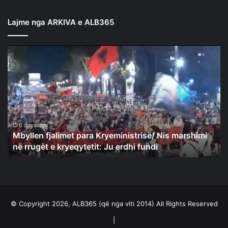
Lajme nga ARKIVA e ALB365
Mbyllen
fjalimet
para
Kryeministrisë/
Nis
marshimi
në
rrugët
6 days ago
Mbyllen fjalimet para Kryeministrisë/ Nis marshimi
e
në rrugët e kryeqytetit: Ju erdhi fundi
kryeqytetit:
Ju
erdhi
fundi
© Copyright 2026, ALB365 (që nga viti 2014) All Rights Reserved
|