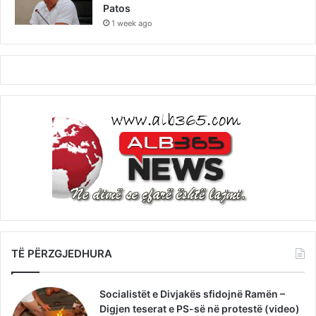
Patos
1 week ago
TË PËRZGJEDHURA
Socialistët e Divjakës sfidojnë Ramën –
Digjen teserat e PS-së në protestë (video)