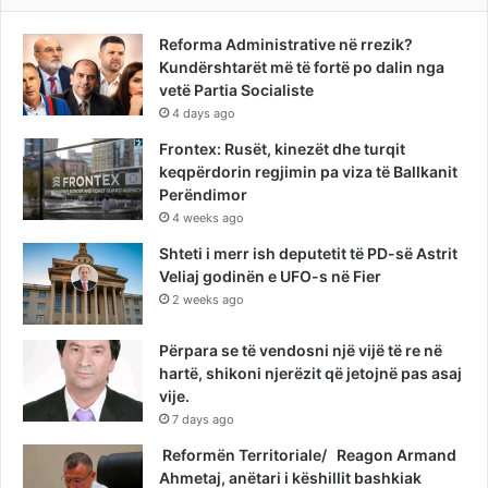
Reforma Administrative në rrezik?
Kundërshtarët më të fortë po dalin nga
vetë Partia Socialiste
4 days ago
Frontex: Rusët, kinezët dhe turqit
keqpërdorin regjimin pa viza të Ballkanit
Perëndimor
4 weeks ago
Shteti i merr ish deputetit të PD-së Astrit
Veliaj godinën e UFO-s në Fier
2 weeks ago
Përpara se të vendosni një vijë të re në
hartë, shikoni njerëzit që jetojnë pas asaj
vije.
7 days ago
Reformën Territoriale/ Reagon Armand
Ahmetaj, anëtari i këshillit bashkiak