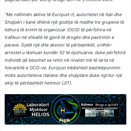
“Me ndihmën aktive të Eurojust-it, autoritetet në Itali dhe
Shqipëri i kanë dhënë një goditje të madhe tre grupeve të
lidhura të krimit të organizuar (OCG) të përfshira në
trafikun në shkallë të gjerë të drogës dhe pastrimin e
parave. Gjatë një dite aksioni të përbashkët, urdhër-
arrestet u lëshuan kundër 52 të dyshuarve, duke përfshirë
individë që besohet se ishin në nivelet më të larta në
hierarkitë e OCG-ve. Eurojust mbështeti bashkëpunimin
midis autoriteteve italiane dhe shqiptare duke ngritur një
ekip të përbashkët hetimor (JIT).