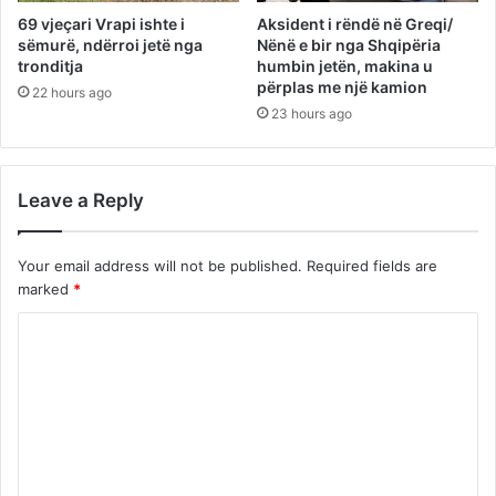
69 vjeçari Vrapi ishte i
Aksident i rëndë në Greqi/
sëmurë, ndërroi jetë nga
Nënë e bir nga Shqipëria
tronditja
humbin jetën, makina u
përplas me një kamion
22 hours ago
23 hours ago
Leave a Reply
Your email address will not be published.
Required fields are
marked
*
C
o
m
m
e
n