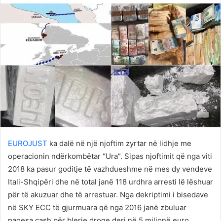
Twitter
email
EUROJUST
ka dalë në një njoftim zyrtar në lidhje me
operacionin ndërkombëtar “Ura”. Sipas njoftimit që nga viti
2018 ka pasur goditje të vazhdueshme në mes dy vendeve
Itali-Shqipëri dhe në total janë 118 urdhra arresti lë lëshuar
për të akuzuar dhe të arrestuar. Nga dekriptimi i bisedave
në SKY ECC të gjurmuara që nga 2016 janë zbuluar
pagesa cash për blerje droge deri në 5 milionë euro.