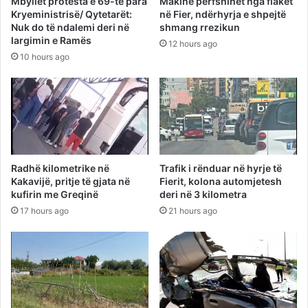
Mbyllet protesta e 69-të para
Makinë përfshihet nga flakët
Kryeministrisë/ Qytetarët:
në Fier, ndërhyrja e shpejtë
Nuk do të ndalemi deri në
shmang rrezikun
largimin e Ramës
12 hours ago
10 hours ago
Radhë kilometrike në
Trafik i rënduar në hyrje të
Kakavijë, pritje të gjata në
Fierit, kolona automjetesh
kufirin me Greqinë
deri në 3 kilometra
17 hours ago
21 hours ago