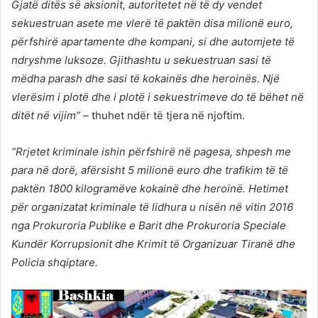
Gjatë ditës së aksionit, autoritetet në të dy vendet
sekuestruan asete me vlerë të paktën disa milionë euro,
përfshirë apartamente dhe kompani, si dhe automjete të
ndryshme luksoze. Gjithashtu u sekuestruan sasi të
mëdha parash dhe sasi të kokainës dhe heroinës. Një
vlerësim i plotë dhe i plotë i sekuestrimeve do të bëhet në
ditët në vijim” –
thuhet ndër të tjera në njoftim.
“Rrjetet kriminale ishin përfshirë në pagesa, shpesh me
para në dorë, afërsisht 5 milionë euro dhe trafikim të të
paktën 1800 kilogramëve kokainë dhe heroinë. Hetimet
për organizatat kriminale të lidhura u nisën në vitin 2016
nga Prokuroria Publike e Barit dhe Prokuroria Speciale
Kundër Korrupsionit dhe Krimit të Organizuar Tiranë dhe
Policia shqiptare.