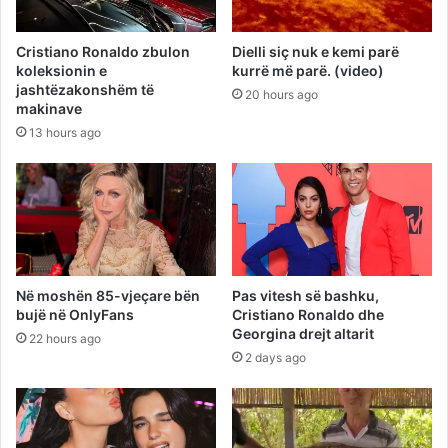
Cristiano Ronaldo zbulon
Dielli siç nuk e kemi parë
koleksionin e
kurrë më parë. (video)
jashtëzakonshëm të
20 hours ago
makinave
13 hours ago
Në moshën 85-vjeçare bën
Pas vitesh së bashku,
bujë në OnlyFans
Cristiano Ronaldo dhe
Georgina drejt altarit
22 hours ago
2 days ago