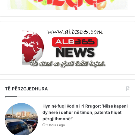
TË PËRZGJEDHURA
Hyn në fuqi Kodin i ri Rrugor: ‘Nëse kapeni
dy herë i dehur në timon, patenta hiqet
përgjithmonë!’
3 hours ago