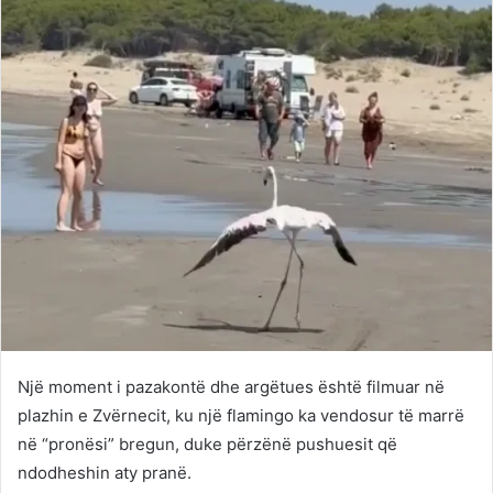
Një moment i pazakontë dhe argëtues është filmuar në
plazhin e Zvërnecit, ku një flamingo ka vendosur të marrë
në “pronësi” bregun, duke përzënë pushuesit që
ndodheshin aty pranë.