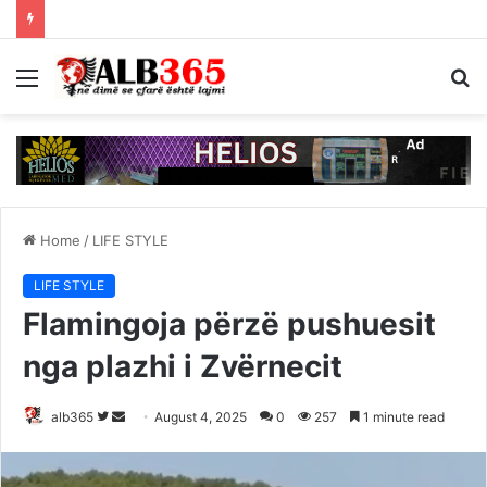
Menu
S
fo
Home
/
LIFE STYLE
LIFE STYLE
Flamingoja përzë pushuesit
nga plazhi i Zvërnecit
Follow
Send
alb365
August 4, 2025
0
257
1 minute read
on
an
Twitter
email