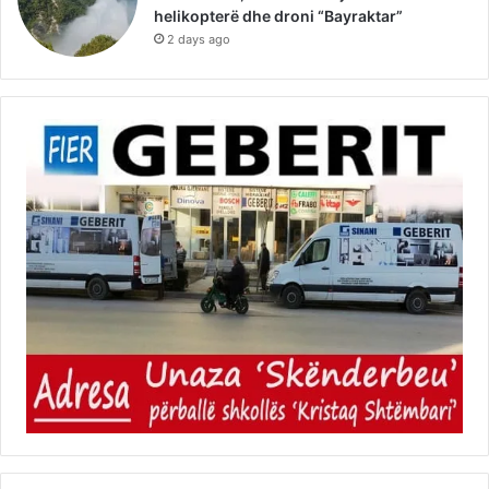
helikopterë dhe droni “Bayraktar”
2 days ago