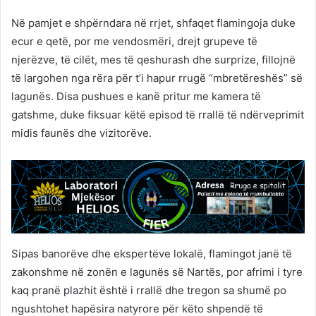
Në pamjet e shpërndara në rrjet, shfaqet flamingoja duke
ecur e qetë, por me vendosmëri, drejt grupeve të
njerëzve, të cilët, mes të qeshurash dhe surprize, fillojnë
të largohen nga rëra për t’i hapur rrugë “mbretëreshës” së
lagunës. Disa pushues e kanë pritur me kamera të
gatshme, duke fiksuar këtë episod të rrallë të ndërveprimit
midis faunës dhe vizitorëve.
Sipas banorëve dhe ekspertëve lokalë, flamingot janë të
zakonshme në zonën e lagunës së Nartës, por afrimi i tyre
kaq pranë plazhit është i rrallë dhe tregon sa shumë po
ngushtohet hapësira natyrore për këto shpendë të