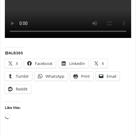
@ALB365
X
Facebook
LinkedIn
X
Tumblr
WhatsApp
Print
Email
Reddit
Like this:
Loading…