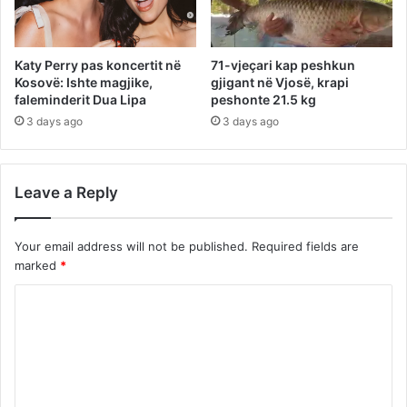
Katy Perry pas koncertit në
71-vjeçari kap peshkun
Kosovë: Ishte magjike,
gjigant në Vjosë, krapi
faleminderit Dua Lipa
peshonte 21.5 kg
3 days ago
3 days ago
Leave a Reply
Your email address will not be published.
Required fields are
marked
*
C
o
m
m