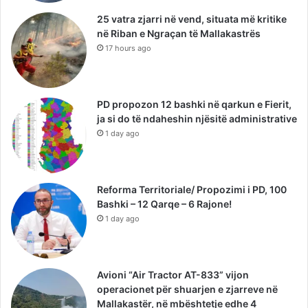
25 vatra zjarri në vend, situata më kritike
në Riban e Ngraçan të Mallakastrës
17 hours ago
PD propozon 12 bashki në qarkun e Fierit,
ja si do të ndaheshin njësitë administrative
1 day ago
Reforma Territoriale/ Propozimi i PD, 100
Bashki – 12 Qarqe – 6 Rajone!
1 day ago
Avioni “Air Tractor AT-833” vijon
operacionet për shuarjen e zjarreve në
Mallakastër, në mbështetje edhe 4