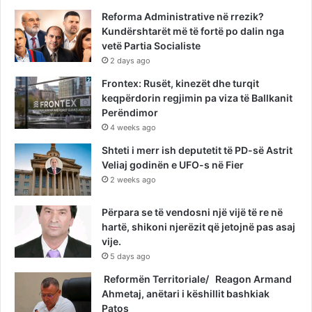
Reforma Administrative në rrezik?
Kundërshtarët më të fortë po dalin nga
vetë Partia Socialiste
2 days ago
Frontex: Rusët, kinezët dhe turqit
keqpërdorin regjimin pa viza të Ballkanit
Perëndimor
4 weeks ago
Shteti i merr ish deputetit të PD-së Astrit
Veliaj godinën e UFO-s në Fier
2 weeks ago
Përpara se të vendosni një vijë të re në
hartë, shikoni njerëzit që jetojnë pas asaj
vije.
5 days ago
Reformën Territoriale/ Reagon Armand
Ahmetaj, anëtari i këshillit bashkiak
Patos