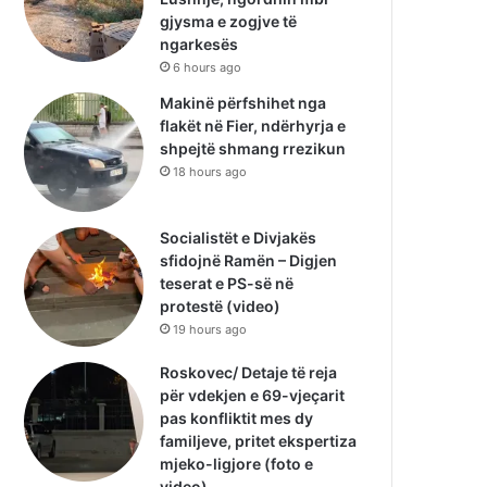
gjysma e zogjve të
ngarkesës
6 hours ago
Makinë përfshihet nga
flakët në Fier, ndërhyrja e
shpejtë shmang rrezikun
18 hours ago
Socialistët e Divjakës
sfidojnë Ramën – Digjen
teserat e PS-së në
protestë (video)
19 hours ago
Roskovec/ Detaje të reja
për vdekjen e 69-vjeçarit
pas konfliktit mes dy
familjeve, pritet ekspertiza
mjeko-ligjore (foto e
video)