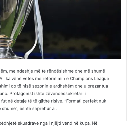
eshëm, me ndeshje më të rëndësishme dhe më shumë
EFA i ka vënë vetes me reformimin e Champions League
yshimi do të nisë sezonin e ardhshëm dhe u prezantua
ano. Protagonist ishte zëvendëssekretari i
ut në detaje të të gjithë risive. “Formati perfekt nuk
ë shumë”, është shprehur ai.
ëdhjetë skuadrave nga i njëjti vend në kupa. Në