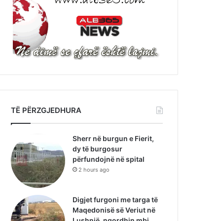
TË PËRZGJEDHURA
Sherr në burgun e Fierit,
dy të burgosur
përfundojnë në spital
2 hours ago
Digjet furgoni me targa të
Maqedonisë së Veriut në
Lushnjë, ngordhin mbi