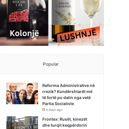
Popular
Reforma Administrative në
rrezik? Kundërshtarët më
të fortë po dalin nga vetë
Partia Socialiste
4 days ago
Frontex: Rusët, kinezët
dhe turqit keqpërdorin