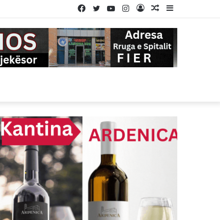
Facebook
Twitter
YouTube
Instagram
Log
Random
Sidebar
In
Article