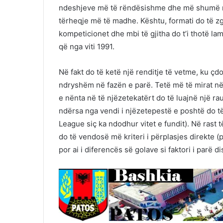
ndeshjeve më të rëndësishme dhe më shumë nd
tërheqje më të madhe. Kështu, formati do të z
kompeticionet dhe mbi të gjitha do t’i thotë 
që nga viti 1991.
Në fakt do të ketë një renditje të vetme, ku çd
ndryshëm në fazën e parë. Tetë më të mirat në 
e nënta në të njëzetekatërt do të luajnë një ra
ndërsa nga vendi i njëzetepestë e poshtë do t
League siç ka ndodhur vitet e fundit). Në rast
do të vendosë më kriteri i përplasjes direkte (pa
por ai i diferencës së golave si faktori i parë d