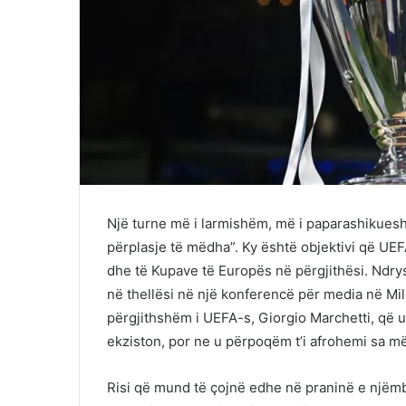
Një turne më i larmishëm, më i paparashiku
përplasje të mëdha”. Ky është objektivi që U
dhe të Kupave të Europës në përgjithësi. Ndr
në thellësi në një konferencë për media në Mil
përgjithshëm i UEFA-s, Giorgio Marchetti, që u f
ekziston, por ne u përpoqëm t’i afrohemi sa m
Risi që mund të çojnë edhe në praninë e njëmb