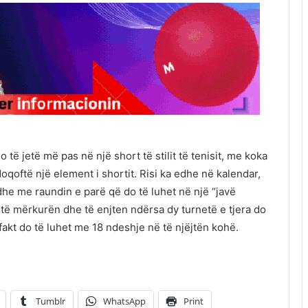
o të jetë më pas në një short të stilit të tenisit, me koka
doqoftë një element i shortit. Risi ka edhe në kalendar,
he me raundin e parë që do të luhet në një “javë
të mërkurën dhe të enjten ndërsa dy turnetë e tjera do
 fakt do të luhet me 18 ndeshje në të njëjtën kohë.
Tumblr
WhatsApp
Print