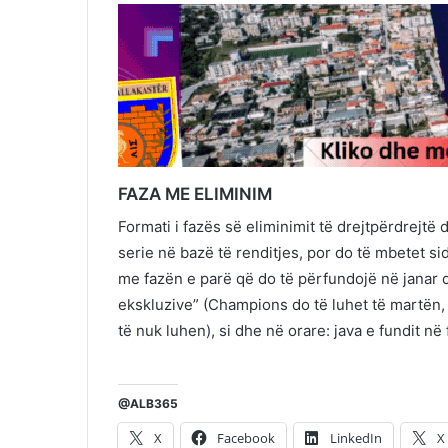
FAZA ME ELIMINIM
Formati i fazës së eliminimit të drejtpërdrejtë d
serie në bazë të renditjes, por do të mbetet si
me fazën e parë që do të përfundojë në janar d
ekskluzive” (Champions do të luhet të martën, 
të nuk luhen), si dhe në orare: java e fundit në
@ALB365
X
Facebook
LinkedIn
X