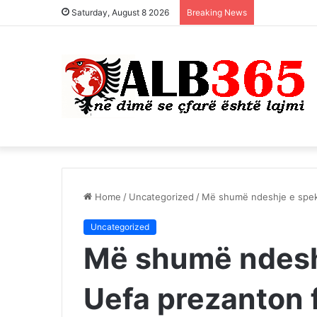
Saturday, August 8 2026
Breaking News
Home
/
Uncategorized
/
Më shumë ndeshje e spekt
Uncategorized
Më shumë ndeshj
Uefa prezanton f