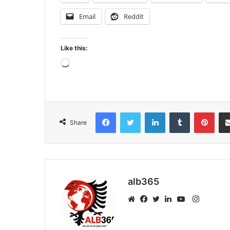
Email
Reddit
Like this:
Loading…
Facebook
Twitter
LinkedIn
Tumblr
Pint
Share
alb365
Instagr
Website
Facebook
Twitter
LinkedIn
YouTube