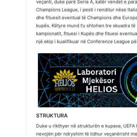
veçanti, duke parë Serie A, katër vendet e par
Champions League, i pesti i renditur nëse Itali
dhe fituesit eventual të Champions dhe Europ
kupës. Këtyre mund t’u shtohen tre skuadra të 
kampionatit, fituesi i Kupës dhe fituesi event
një ekip i kualifikuar në Conference League p
STRUKTURA
Duke u rikthyer në strukturën e kupave, UEFA f
nevojën për ndryshim të lidhur veçanërisht me o