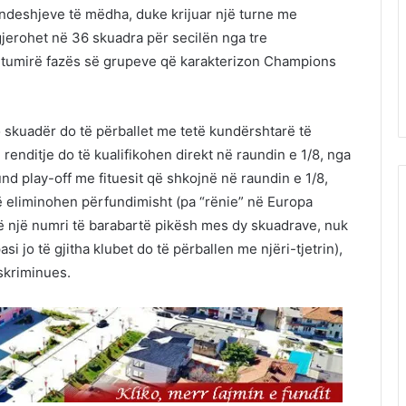
eshjeve të mëdha, duke krijuar një turne me
gjerohet në 36 skuadra për secilën nga tre
lamtumirë fazës së grupeve që karakterizon Champions
o skuadër do të përballet me tetë kundërshtarë të
renditje do të kualifikohen direkt në raundin e 1/8, nga
und play-off me fituesit që shkojnë në raundin e 1/8,
ë eliminohen përfundimisht (pa “rënie” në Europa
 të një numri të barabartë pikësh mes dy skuadrave, nuk
si jo të gjitha klubet do të përballen me njëri-tjetrin),
iskriminues.