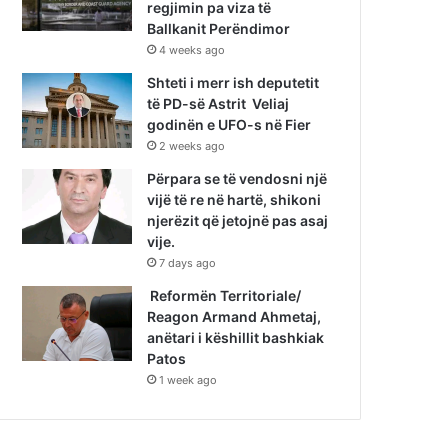
regjimin pa viza të
Ballkanit Perëndimor
4 weeks ago
Shteti i merr ish deputetit
të PD-së Astrit Veliaj
godinën e UFO-s në Fier
2 weeks ago
Përpara se të vendosni një
vijë të re në hartë, shikoni
njerëzit që jetojnë pas asaj
vije.
7 days ago
Reformën Territoriale/
Reagon Armand Ahmetaj,
anëtari i këshillit bashkiak
Patos
1 week ago