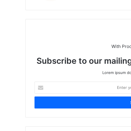
With Pro
Subscribe to our mailing
Lorem ipsum dol
Enter
your
Email
address