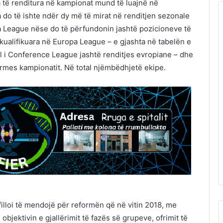
a të renditura në kampionat mund të luajnë në
a do të ishte ndër dy më të mirat në renditjen sezonale
a League nëse do të përfundonin jashtë pozicioneve të
kualifikuara në Europa League – e gjashta në tabelën e
ual i Conference League jashtë renditjes evropiane – dhe
ërmes kampionatit. Në total njëmbëdhjetë ekipe.
illoi të mendojë për reformën që në vitin 2018, me
bjektivin e gjallërimit të fazës së grupeve, ofrimit të