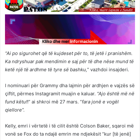
“Ai po sigurohet që të kujdeset për to, të jetë i pranishëm.
Ka ndryshuar pak mendimin e saj për të dhe nëse mund të
ketë një të ardhme të tyre së bashku,
” vazhdoi insajderi.
I nominuari për Grammy dha lajmin për ardhjen e vajzës së
çiftit, përmes Instagramit muajin e kaluar.
“Ajo është më në
fund këtu!
!” ai shkroi më 27 mars. “
fara jonë e vogël
qiellore”.
Kelly, emri i vërtetë i të cilit është Colson Baker, sqaroi më
vonë se Fox do ta ndajë emrin me ndjekësit “kur [të jenë]