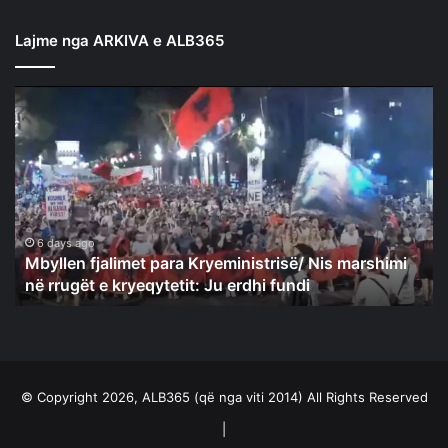
Lajme nga ARKIVA e ALB365
Mbyllen
fjalimet
para
Kryeministrisë/
Nis
marshimi
në
rrugët
6 days ago
Mbyllen fjalimet para Kryeministrisë/ Nis marshimi
e
në rrugët e kryeqytetit: Ju erdhi fundi
kryeqytetit:
Ju
erdhi
fundi
© Copyright 2026, ALB365 (që nga viti 2014) All Rights Reserved
|