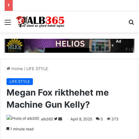
Menu
S
fo
Home
/
LIFE STYLE
LIFE STYLE
Megan Fox rikthehet me
Machine Gun Kelly?
Follow
Send
alb365
April 8, 2025
0
373
on
an
1 minute read
Twitter
email