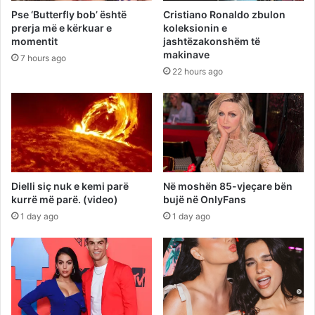
Pse ‘Butterfly bob’ është
Cristiano Ronaldo zbulon
prerja më e kërkuar e
koleksionin e
momentit
jashtëzakonshëm të
makinave
7 hours ago
22 hours ago
Dielli siç nuk e kemi parë
Në moshën 85-vjeçare bën
kurrë më parë. (video)
bujë në OnlyFans
1 day ago
1 day ago