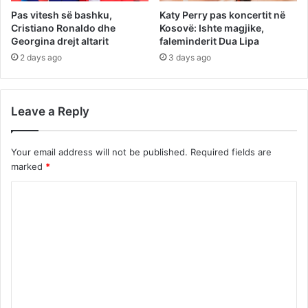
Pas vitesh së bashku,
Katy Perry pas koncertit në
Cristiano Ronaldo dhe
Kosovë: Ishte magjike,
Georgina drejt altarit
faleminderit Dua Lipa
2 days ago
3 days ago
Leave a Reply
Your email address will not be published.
Required fields are
marked
*
C
o
m
m
e
n