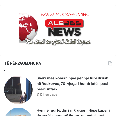
TË PËRZGJEDHURA
Sherr mes komshinjve për një turë drush
në Roskovec, 70-vjeçari humb jetën pasi
pësoi infark
12 hours ago
Hyn në fuqi Kodin i ri Rrugor: ‘Nëse kapeni
dy herë i dehur në timon, patenta hiqet