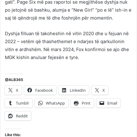
gati”. Page Six më pas raportoi se megjithëse dyshja nuk
po jetojnë së bashku, alumja e “New Girl” “po e lë” ish-in e
saj të qëndrojë me të dhe foshnjën për momentin.
Dyshja filluan të takoheshin në vitin 2020 dhe u fejuan në
2022 – vetëm që thashethemet e ndarjes të qarkullonin
vitin e ardhshëm. Në mars 2024, Fox konfirmoi se ajo dhe
MGK kishin anuluar fejesën e tyre.
@ALB365
X
Facebook
LinkedIn
X
Tumblr
WhatsApp
Print
Email
Reddit
Like this: