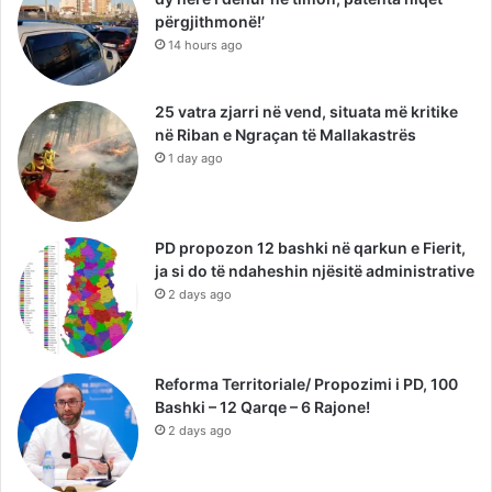
përgjithmonë!’
14 hours ago
25 vatra zjarri në vend, situata më kritike
në Riban e Ngraçan të Mallakastrës
1 day ago
PD propozon 12 bashki në qarkun e Fierit,
ja si do të ndaheshin njësitë administrative
2 days ago
Reforma Territoriale/ Propozimi i PD, 100
Bashki – 12 Qarqe – 6 Rajone!
2 days ago