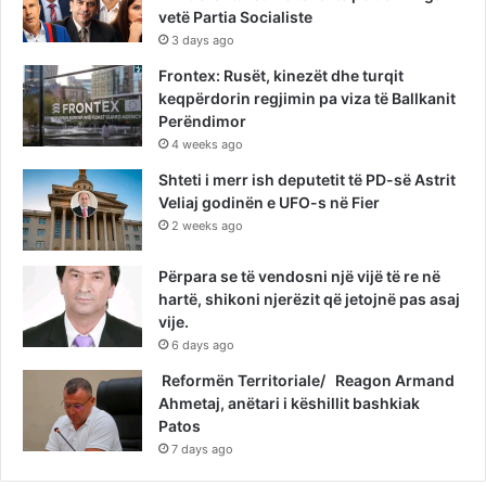
vetë Partia Socialiste
3 days ago
Frontex: Rusët, kinezët dhe turqit
keqpërdorin regjimin pa viza të Ballkanit
Perëndimor
4 weeks ago
Shteti i merr ish deputetit të PD-së Astrit
Veliaj godinën e UFO-s në Fier
2 weeks ago
Përpara se të vendosni një vijë të re në
hartë, shikoni njerëzit që jetojnë pas asaj
vije.
6 days ago
Reformën Territoriale/ Reagon Armand
Ahmetaj, anëtari i këshillit bashkiak
Patos
7 days ago