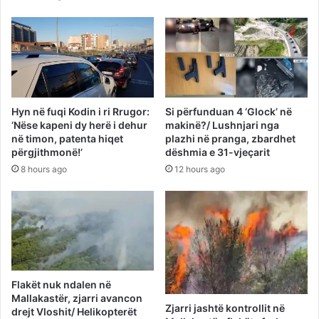
Hyn në fuqi Kodin i ri Rrugor:
Si përfunduan 4 ‘Glock’ në
‘Nëse kapeni dy herë i dehur
makinë?/ Lushnjari nga
në timon, patenta hiqet
plazhi në pranga, zbardhet
përgjithmonë!’
dëshmia e 31-vjeçarit
8 hours ago
12 hours ago
Flakët nuk ndalen në
Mallakastër, zjarri avancon
Zjarri jashtë kontrollit në
drejt Vloshit/ Helikopterët