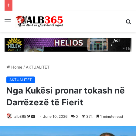
Menu
S
fo
Home
/
AKTUALITET
AKTUALITET
Nga Kukësi pronar tokash në
Darrëzezë të Fierit
Follow
Send
alb365
June 10, 2026
0
374
1 minute read
on
an
Twitter
email