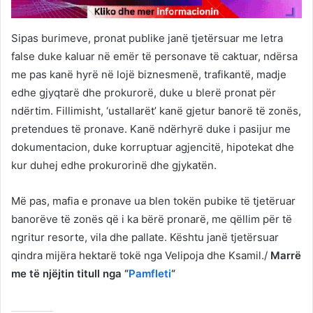
Sipas burimeve, pronat publike janë tjetërsuar me letra
false duke kaluar në emër të personave të caktuar, ndërsa
me pas kanë hyrë në lojë biznesmenë, trafikantë, madje
edhe gjyqtarë dhe prokurorë, duke u blerë pronat për
ndërtim. Fillimisht, ‘ustallarët’ kanë gjetur banorë të zonës,
pretendues të pronave. Kanë ndërhyrë duke i pasijur me
dokumentacion, duke korruptuar agjencitë, hipotekat dhe
kur duhej edhe prokurorinë dhe gjykatën.
Më pas, mafia e pronave ua blen tokën pubike të tjetëruar
banorëve të zonës që i ka bërë pronarë, me qëllim për të
ngritur resorte, vila dhe pallate. Kështu janë tjetërsuar
qindra mijëra hektarë tokë nga Velipoja dhe Ksamil./
Marrë
me të njëjtin titull nga “
Pamfleti
“