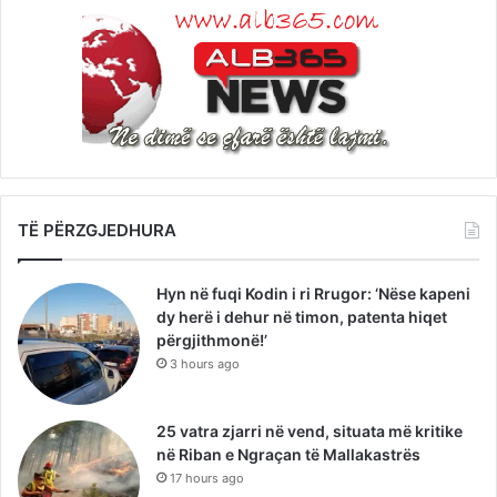
TË PËRZGJEDHURA
Hyn në fuqi Kodin i ri Rrugor: ‘Nëse kapeni
dy herë i dehur në timon, patenta hiqet
përgjithmonë!’
3 hours ago
25 vatra zjarri në vend, situata më kritike
në Riban e Ngraçan të Mallakastrës
17 hours ago