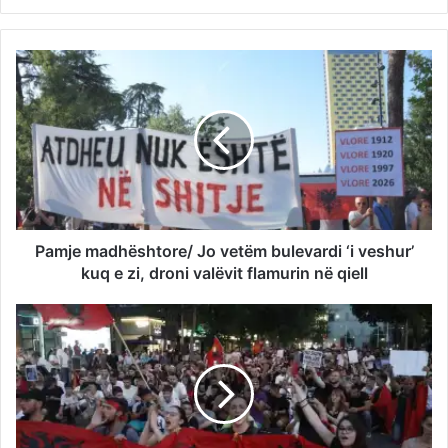
Pamje madhështore/ Jo vetëm bulevardi ‘i veshur’
kuq e zi, droni valëvit flamurin në qiell