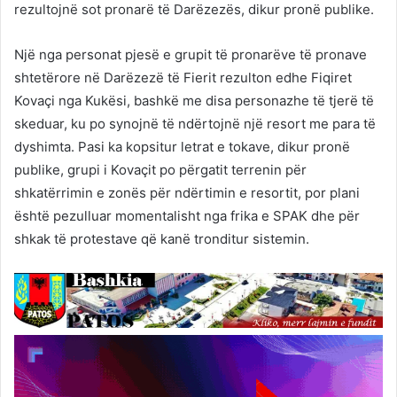
rezultojnë sot pronarë të Darëzezës, dikur pronë publike.
Një nga personat pjesë e grupit të pronarëve të pronave
shtetërore në Darëzezë të Fierit rezulton edhe Fiqiret
Kovaçi nga Kukësi, bashkë me disa personazhe të tjerë të
skeduar, ku po synojnë të ndërtojnë një resort me para të
dyshimta. Pasi ka kopsitur letrat e tokave, dikur pronë
publike, grupi i Kovaçit po përgatit terrenin për
shkatërrimin e zonës për ndërtimin e resortit, por plani
është pezulluar momentalisht nga frika e SPAK dhe për
shkak të protestave që kanë tronditur sistemin.