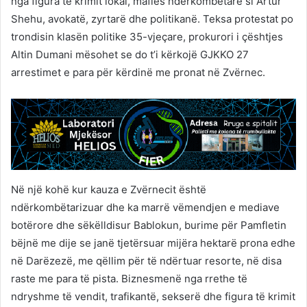
nga figura të krimit lokal, mafies ndërkombëtare si Artur
Shehu, avokatë, zyrtarë dhe politikanë. Teksa protestat po
trondisin klasën politike 35-vjeçare, prokurori i çështjes
Altin Dumani mësohet se do t’i kërkojë GJKKO 27
arrestimet e para për kërdinë me pronat në Zvërnec.
Në një kohë kur kauza e Zvërnecit është
ndërkombëtarizuar dhe ka marrë vëmendjen e mediave
botërore dhe sëkëlldisur Bablokun, burime për Pamfletin
bëjnë me dije se janë tjetërsuar mijëra hektarë prona edhe
në Darëzezë, me qëllim për të ndërtuar resorte, në disa
raste me para të pista. Biznesmenë nga rrethe të
ndryshme të vendit, trafikantë, sekserë dhe figura të krimit