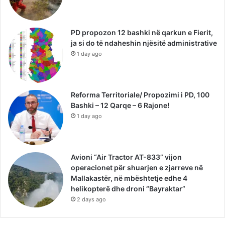
PD propozon 12 bashki në qarkun e Fierit,
ja si do të ndaheshin njësitë administrative
1 day ago
Reforma Territoriale/ Propozimi i PD, 100
Bashki – 12 Qarqe – 6 Rajone!
1 day ago
Avioni “Air Tractor AT-833” vijon
operacionet për shuarjen e zjarreve në
Mallakastër, në mbështetje edhe 4
helikopterë dhe droni “Bayraktar”
2 days ago