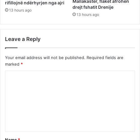
Mallakastër, flakët afrohen
rifillojnë ndërhyrjen nga ajri
drejt fshatit Drenije
13 hours ago
13 hours ago
Leave a Reply
Your email address will not be published.
Required fields are
marked
*
C
o
m
m
e
n
t
Name
*