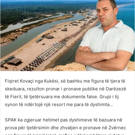
Fiqiret Kovaçi nga Kukësi, së bashku me figura të tjera të
skeduara, rezulton pronar i pronave publike në Darëzezë
të Fierit, të tjetërsuara me dokumente false. Grupi i tij
synon të ndërtojë një resort me para të dyshimta…
SPAK ka zgjeruar hetimet pas dyshimeve të bazuara në
prova për tjetërsimin dhe zhvatjen e pronave në Zvërnec