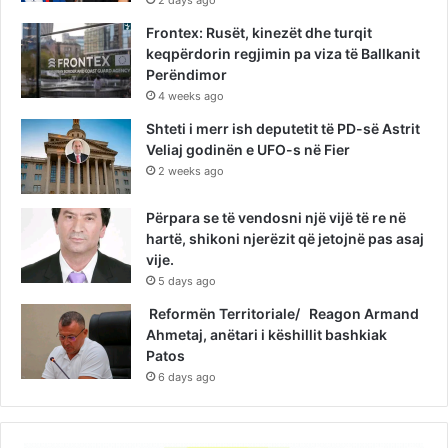
Frontex: Rusët, kinezët dhe turqit
keqpërdorin regjimin pa viza të Ballkanit
Perëndimor
4 weeks ago
Shteti i merr ish deputetit të PD-së Astrit
Veliaj godinën e UFO-s në Fier
2 weeks ago
Përpara se të vendosni një vijë të re në
hartë, shikoni njerëzit që jetojnë pas asaj
vije.
5 days ago
Reformën Territoriale/ Reagon Armand
Ahmetaj, anëtari i këshillit bashkiak
Patos
6 days ago