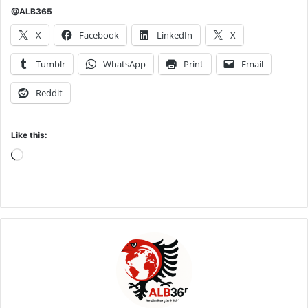
@ALB365
X
Facebook
LinkedIn
X
Tumblr
WhatsApp
Print
Email
Reddit
Like this:
Loading…