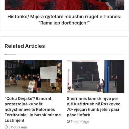
Historike/ Mijëra qytetarë mbushin rrugët e Tiranës:
“Rama jep dorëheqjen!”
Related Articles
“Çohu Divjakë”/ Banorët
Sherr mes komshinjve për
protestojnë kundër
një turë drush në Roskovec,
ndryshimeve të Reformës
70-vjeçari humb jetën pasi
Territoriale: Jo bashkimit me
pësoi infark
Lushnjën!
7 hours ago
6 hours ago