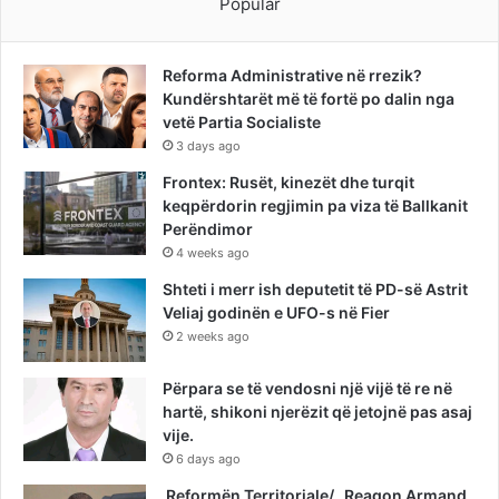
Popular
Reforma Administrative në rrezik?
Kundërshtarët më të fortë po dalin nga
vetë Partia Socialiste
3 days ago
Frontex: Rusët, kinezët dhe turqit
keqpërdorin regjimin pa viza të Ballkanit
Perëndimor
4 weeks ago
Shteti i merr ish deputetit të PD-së Astrit
Veliaj godinën e UFO-s në Fier
2 weeks ago
Përpara se të vendosni një vijë të re në
hartë, shikoni njerëzit që jetojnë pas asaj
vije.
6 days ago
Reformën Territoriale/ Reagon Armand