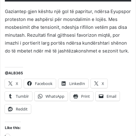
Gaziantep gjen kështu një gol të papritur, ndërsa Eyupspor
proteston me ashpërsi për mosndalimin e lojës. Mes
mosbesimit dhe tensionit, ndeshja rifillon vetëm pas disa
minutash. Rezultati final gjithsesi favorizon miqtë, por
imazhi i portierit larg portës ndërsa kundërshtari shënon
do të mbetet ndër më të jashtëzakonshmet e sezonit turk.
@ALB365
X
Facebook
LinkedIn
X
Tumblr
WhatsApp
Print
Email
Reddit
Like this: