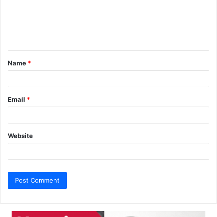
m
e
n
t
Name
*
*
Email
*
Website