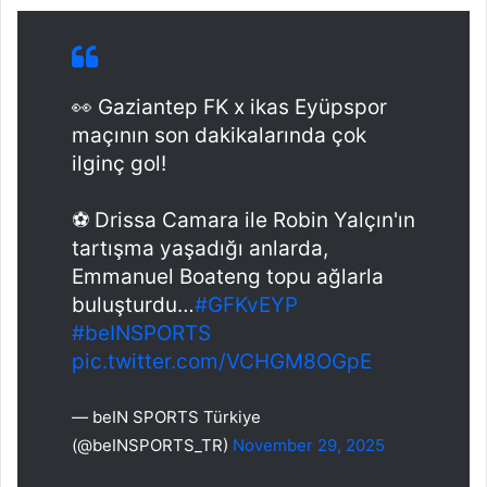
👀 Gaziantep FK x ikas Eyüpspor
maçının son dakikalarında çok
ilginç gol!
⚽ Drissa Camara ile Robin Yalçın'ın
tartışma yaşadığı anlarda,
Emmanuel Boateng topu ağlarla
buluşturdu…
#GFKvEYP
#beINSPORTS
pic.twitter.com/VCHGM8OGpE
— beIN SPORTS Türkiye
(@beINSPORTS_TR)
November 29, 2025