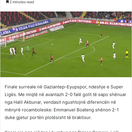
2 minutes read
Twitter
email
Finale surreale në Gaziantep–Eyupspor, ndeshje e Super
Ligës. Me miqtë në avantazh 2-0 falë golit të sapo shënuar
nga Halil Akbunar, vendasit ngushtojnë diferencën në
mënyrë rocamboleske: Emmanuel Boateng shënon 2-1
duke gjetur portën plotësisht të braktisur.