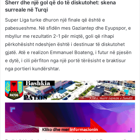
Sherr dhe një gol që do të diskutohet: skena
surreale në Turqi
Super Liga turke dhuron një finale që është e
pabesueshme. Në sfidën mes Gaziantep dhe Eyupspor, e
mbyllur me rezultatin 2-1 për miqtë, goli që rihapi
përkohësisht ndeshjen është i destinuar të diskutohet
gjatë. Atë e realizon Emmanuel Boateng, i futur në pjesën
e dytë, i cili përfiton nga një portë tërësisht e braktisur
nga portieri kundërshtar.