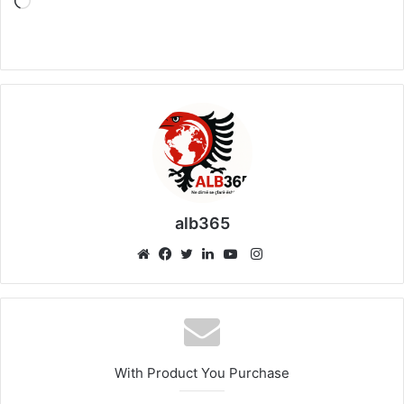
Loading…
alb365
Instagram
Website
Facebook
Twitter
LinkedIn
YouTube
With Product You Purchase