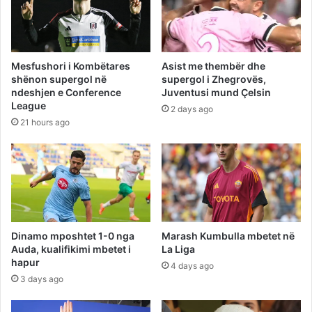
Mesfushori i Kombëtares
Asist me thembër dhe
shënon supergol në
supergol i Zhegrovës,
ndeshjen e Conference
Juventusi mund Çelsin
League
2 days ago
21 hours ago
Dinamo mposhtet 1-0 nga
Marash Kumbulla mbetet në
Auda, kualifikimi mbetet i
La Liga
hapur
4 days ago
3 days ago