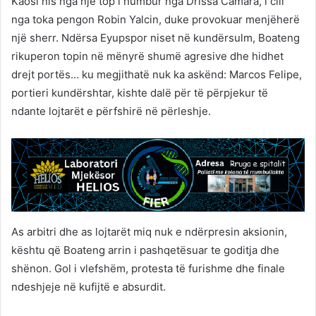
Kaosi nis nga një top i humbur nga Drissa Camara, i cili
nga toka pengon Robin Yalcin, duke provokuar menjëherë
një sherr. Ndërsa Eyupspor niset në kundërsulm, Boateng
rikuperon topin në mënyrë shumë agresive dhe hidhet
drejt portës… ku megjithatë nuk ka askënd: Marcos Felipe,
portieri kundërshtar, kishte dalë për të përpjekur të
ndante lojtarët e përfshirë në përleshje.
As arbitri dhe as lojtarët miq nuk e ndërpresin aksionin,
kështu që Boateng arrin i pashqetësuar te goditja dhe
shënon. Gol i vlefshëm, protesta të furishme dhe finale
ndeshjeje në kufijtë e absurdit.