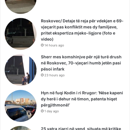
Roskovec/ Detaje të reja për vdekjen e 69-
vjeçarit pas konfliktit mes dy familjeve,
pritet ekspertiza mjeko-ligjore (foto e
video)
14 hours ago
Sherr mes komshinjve për një turë drush
në Roskovec, 70-vjeçari humb jetën pasi
pësoi infark
23 hours ago
Hyn në fuqi Kodin i ri Rrugor: ‘Nëse kapeni
dy herë i dehur në timon, patenta hiqet
përgjithmonë!’
1 day ago
25 vatra zjarri në vend, situata më kritike