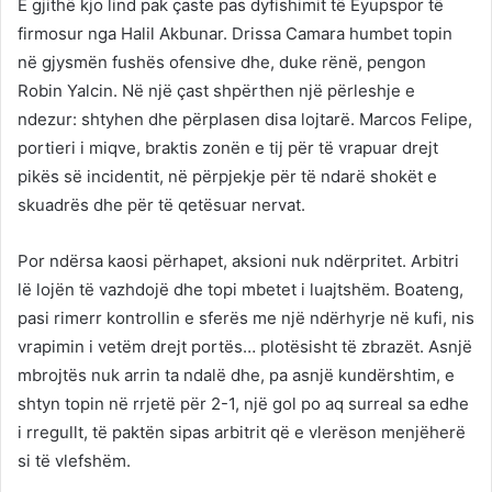
E gjithë kjo lind pak çaste pas dyfishimit të Eyupspor të
firmosur nga Halil Akbunar. Drissa Camara humbet topin
në gjysmën fushës ofensive dhe, duke rënë, pengon
Robin Yalcin. Në një çast shpërthen një përleshje e
ndezur: shtyhen dhe përplasen disa lojtarë. Marcos Felipe,
portieri i miqve, braktis zonën e tij për të vrapuar drejt
pikës së incidentit, në përpjekje për të ndarë shokët e
skuadrës dhe për të qetësuar nervat.
Por ndërsa kaosi përhapet, aksioni nuk ndërpritet. Arbitri
lë lojën të vazhdojë dhe topi mbetet i luajtshëm. Boateng,
pasi rimerr kontrollin e sferës me një ndërhyrje në kufi, nis
vrapimin i vetëm drejt portës… plotësisht të zbrazët. Asnjë
mbrojtës nuk arrin ta ndalë dhe, pa asnjë kundërshtim, e
shtyn topin në rrjetë për 2-1, një gol po aq surreal sa edhe
i rregullt, të paktën sipas arbitrit që e vlerëson menjëherë
si të vlefshëm.