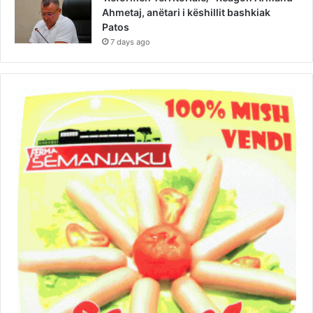
Ahmetaj, anëtari i këshillit bashkiak
Patos
7 days ago