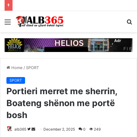
Menu
S
fo
Home
/
SPORT
SPORT
Portieri merret me sherrin,
Boateng shënon me portë
bosh
Follow
Send
alb365
December 2, 2025
0
249
on
an