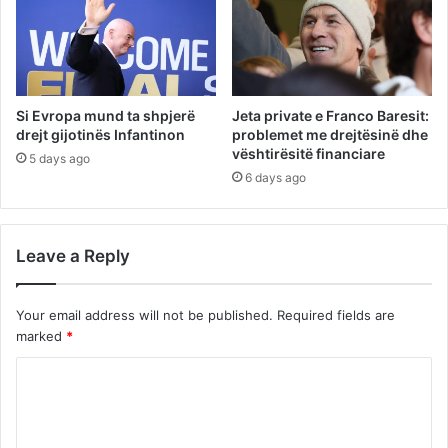
Si Evropa mund ta shpjerë
Jeta private e Franco Baresit:
drejt gijotinës Infantinon
problemet me drejtësinë dhe
vështirësitë financiare
5 days ago
6 days ago
Leave a Reply
Your email address will not be published.
Required fields are
marked
*
C
o
m