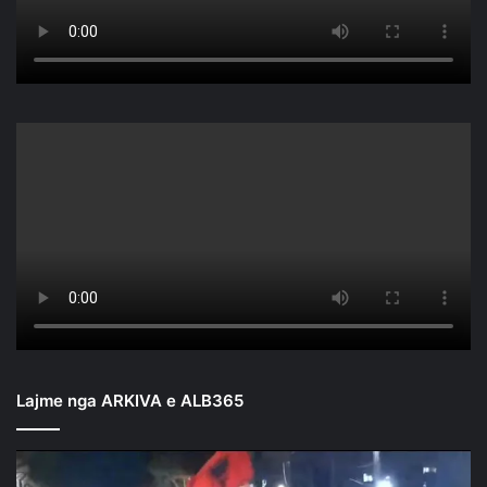
Lajme nga ARKIVA e ALB365
Mbyllen
fjalimet