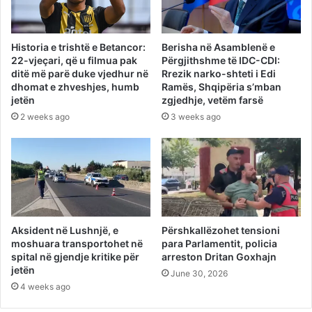
Historia e trishtë e Betancor:
Berisha në Asamblenë e
22-vjeçari, që u filmua pak
Përgjithshme të IDC-CDI:
ditë më parë duke vjedhur në
Rrezik narko-shteti i Edi
dhomat e zhveshjes, humb
Ramës, Shqipëria s’mban
jetën
zgjedhje, vetëm farsë
2 weeks ago
3 weeks ago
Aksident në Lushnjë, e
Përshkallëzohet tensioni
moshuara transportohet në
para Parlamentit, policia
spital në gjendje kritike për
arreston Dritan Goxhajn
jetën
June 30, 2026
4 weeks ago