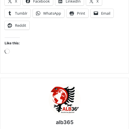
X
Facebook
LinkedIn
X
Tumblr
WhatsApp
Print
Email
Reddit
Like this:
Loading…
alb365