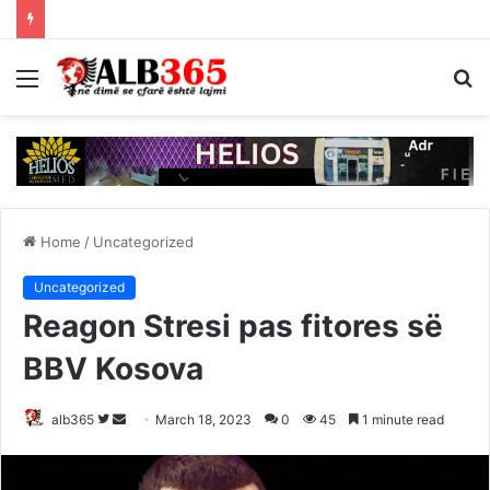
Menu
S
fo
Home
/
Uncategorized
Uncategorized
Reagon Stresi pas fitores së
BBV Kosova
Follow
Send
alb365
March 18, 2023
0
45
1 minute read
on
an
Twitter
email