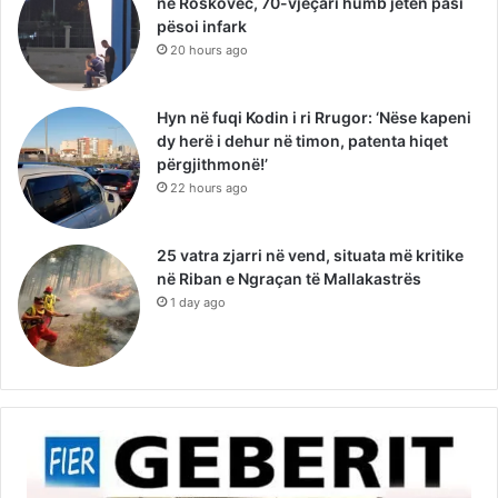
në Roskovec, 70-vjeçari humb jetën pasi
pësoi infark
20 hours ago
Hyn në fuqi Kodin i ri Rrugor: ‘Nëse kapeni
dy herë i dehur në timon, patenta hiqet
përgjithmonë!’
22 hours ago
25 vatra zjarri në vend, situata më kritike
në Riban e Ngraçan të Mallakastrës
1 day ago