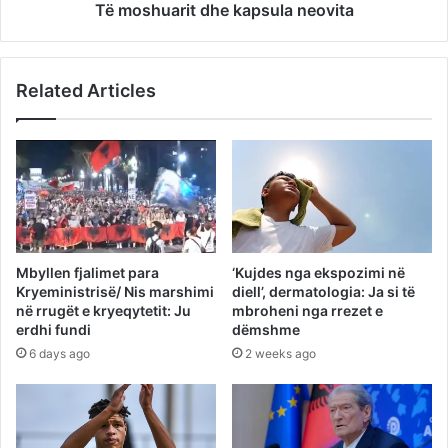
Të moshuarit dhe kapsula neovita
Related Articles
Mbyllen fjalimet para
‘Kujdes nga ekspozimi në
Kryeministrisë/ Nis marshimi
diell’, dermatologia: Ja si të
në rrugët e kryeqytetit: Ju
mbroheni nga rrezet e
erdhi fundi
dëmshme
6 days ago
2 weeks ago