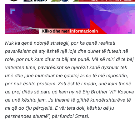
Nuk ka qenë ndonjë strategji, por ka qenë realiteti
pavarësisht që aty është një lojë dhe duhet të futesh në
role, por nuk kam ditur ta bëj atë punë. Më së miri di të bëj
vetveten time, pavarësisht se njerëzit kanë dyshuar tek
unë dhe janë munduar me çdolloj arme të më mposhtin,
por nuk është problem. Zoti është i madh, unë kam thënë
që prej ditës së parë që kam hy në Big Brother VIP Kosova
që unë kështu jam. Ju thashë të gjithë kundërshtarëve të
mi që do t’ju përcjellë. E vërteta doli, kështu që ju
përshëndes shumë”, përfundoi Stresi.