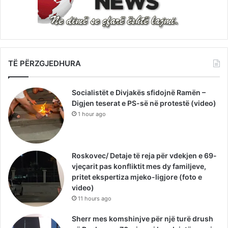
TË PËRZGJEDHURA
Socialistët e Divjakës sfidojnë Ramën –
Digjen teserat e PS-së në protestë (video)
1 hour ago
Roskovec/ Detaje të reja për vdekjen e 69-
vjeçarit pas konfliktit mes dy familjeve,
pritet ekspertiza mjeko-ligjore (foto e
video)
11 hours ago
Sherr mes komshinjve për një turë drush