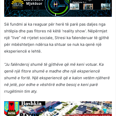
Së fundmi ai ka reaguar për herë të parë pas daljes nga
shtëpia dhe pas fitores në këtë ‘reality show’. Nëpërmjet
një “live” në rrjetet sociale, Stresi ka falenderuar të gjithë
për mbështetjen ndërsa ka shtuar se nuk ka qenë një
eksperiencë e lehtë.
“Ju falënderoj shumë të gjithëve që më keni votuar. Ka
qenë një fitore shumë e madhe dhe një eksperiencë
shumë e fortë. Një eksperiencë që e kalon vetëm njëherë
në jetë, por edhe e vështirë edhe besoj e keni parë
rrugëtimin tim aty.