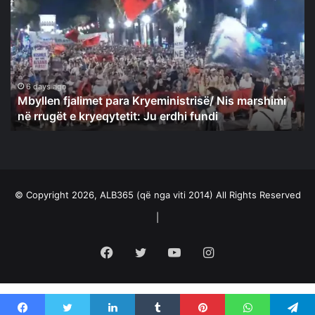
para
Kryeministrisë/
Nis
marshimi
në
rrugët
6 days ago
Mbyllen fjalimet para Kryeministrisë/ Nis marshimi
e
në rrugët e kryeqytetit: Ju erdhi fundi
kryeqytetit:
Ju
erdhi
fundi
© Copyright 2026, ALB365 (që nga viti 2014) All Rights Reserved
|
Facebook
Twitter
YouTube
Instagram