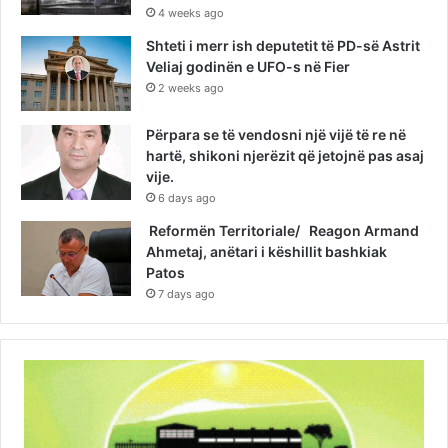
4 weeks ago
Shteti i merr ish deputetit të PD-së Astrit
Veliaj godinën e UFO-s në Fier
2 weeks ago
Përpara se të vendosni një vijë të re në
hartë, shikoni njerëzit që jetojnë pas asaj
vije.
6 days ago
Reformën Territoriale/ Reagon Armand
Ahmetaj, anëtari i këshillit bashkiak
Patos
7 days ago