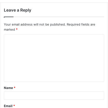
Leave a Reply
Your email address will not be published.
Required fields are
marked
*
C
o
m
m
e
n
t
Name
*
*
Email
*