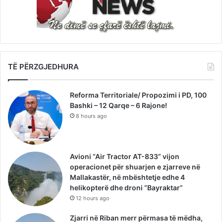
TË PËRZGJEDHURA
Reforma Territoriale/ Propozimi i PD, 100
Bashki – 12 Qarqe – 6 Rajone!
8 hours ago
Avioni “Air Tractor AT-833” vijon
operacionet për shuarjen e zjarreve në
Mallakastër, në mbështetje edhe 4
helikopterë dhe droni “Bayraktar”
12 hours ago
Zjarri në Riban merr përmasa të mëdha,