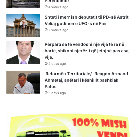
Perëndimor
4 weeks ago
Shteti i merr ish deputetit të PD-së Astrit
Veliaj godinën e UFO-s në Fier
2 weeks ago
Përpara se të vendosni një vijë të re në
hartë, shikoni njerëzit që jetojnë pas asaj
vije.
4 days ago
Reformën Territoriale/ Reagon Armand
Ahmetaj, anëtari i këshillit bashkiak
Patos
5 days ago