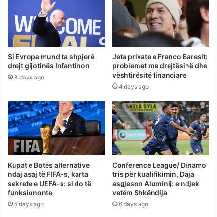
Si Evropa mund ta shpjerë
Jeta private e Franco Baresit:
drejt gijotinës Infantinon
problemet me drejtësinë dhe
vështirësitë financiare
3 days ago
4 days ago
Kupat e Botës alternative
Conference League/ Dinamo
ndaj asaj të FIFA-s, karta
tris për kualifikimin, Daja
sekrete e UEFA-s: si do të
asgjeson Aluminij: e ndjek
funksiononte
vetëm Shkëndija
5 days ago
6 days ago