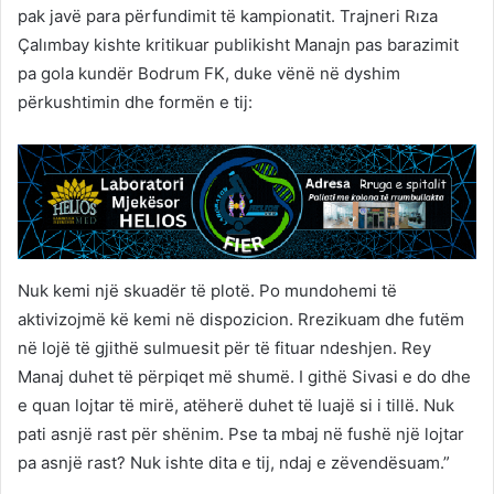
pak javë para përfundimit të kampionatit. Trajneri Rıza
Çalımbay kishte kritikuar publikisht Manajn pas barazimit
pa gola kundër Bodrum FK, duke vënë në dyshim
përkushtimin dhe formën e tij:
Nuk kemi një skuadër të plotë. Po mundohemi të
aktivizojmë kë kemi në dispozicion. Rrezikuam dhe futëm
në lojë të gjithë sulmuesit për të fituar ndeshjen. Rey
Manaj duhet të përpiqet më shumë. I githë Sivasi e do dhe
e quan lojtar të mirë, atëherë duhet të luajë si i tillë. Nuk
pati asnjë rast për shënim. Pse ta mbaj në fushë një lojtar
pa asnjë rast? Nuk ishte dita e tij, ndaj e zëvendësuam.”