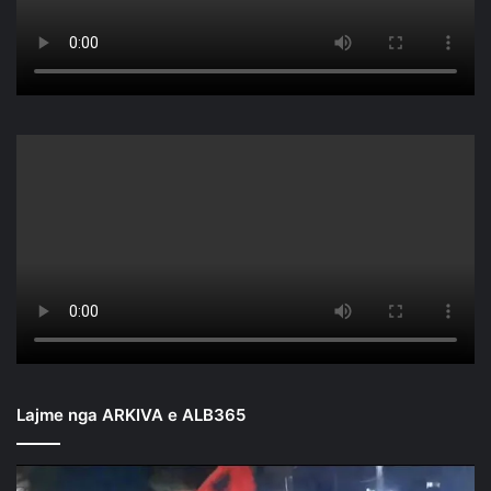
Lajme nga ARKIVA e ALB365
Mbyllen