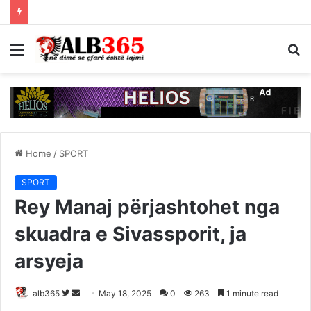
Menu
S
fo
Home
/
SPORT
SPORT
Rey Manaj përjashtohet nga
skuadra e Sivassporit, ja
arsyeja
Follow
Send
alb365
May 18, 2025
0
263
1 minute read
on
an