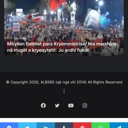
fjalimet
para
Kryeministrisë/
Nis
marshimi
në
rrugët
4 days ago
Mbyllen fjalimet para Kryeministrisë/ Nis marshimi
e
në rrugët e kryeqytetit: Ju erdhi fundi
kryeqytetit:
Ju
erdhi
fundi
© Copyright 2026, ALB365 (që nga viti 2014) All Rights Reserved
|
Facebook
Twitter
YouTube
Instagram