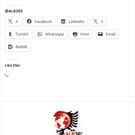
@ALB365
X
Facebook
LinkedIn
X
Tumblr
WhatsApp
Print
Email
Reddit
Like this:
Loading…