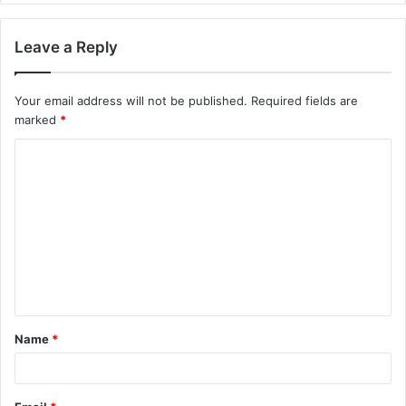
Leave a Reply
Your email address will not be published.
Required fields are
marked
*
C
o
m
m
e
n
t
Name
*
*