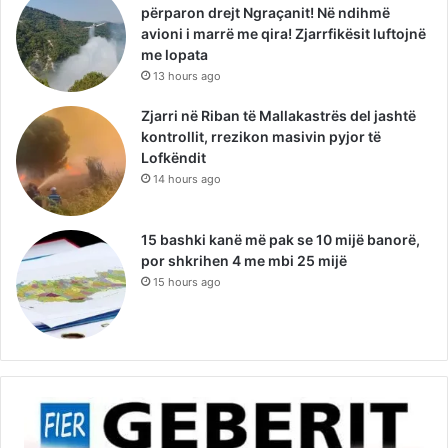
përparon drejt Ngraçanit! Në ndihmë
avioni i marrë me qira! Zjarrfikësit luftojnë
me lopata
13 hours ago
Zjarri në Riban të Mallakastrës del jashtë
kontrollit, rrezikon masivin pyjor të
Lofkëndit
14 hours ago
15 bashki kanë më pak se 10 mijë banorë,
por shkrihen 4 me mbi 25 mijë
15 hours ago