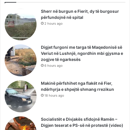
Sherr në burgun e Fierit, dy të burgosur
përfundojnë në spital
2 hours ago
Digjet furgoni me targa të Maqedonisë së
Veriut në Lushnjë, ngordhin mbi gjysma e
zogjve të ngarkesës
6 hours ago
Makinë përfshihet nga flakët në Fier,
ndërhyrja e shpejtë shmang rrezikun
18 hours ago
Socialistët e Divjakës sfidojnë Ramën –
Digjen teserat e PS-së në protestë (video)