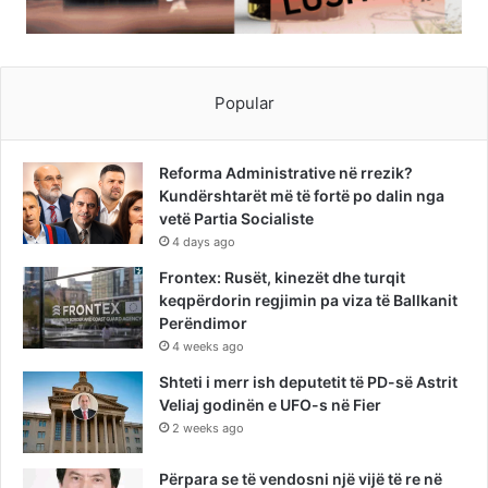
Popular
Reforma Administrative në rrezik?
Kundërshtarët më të fortë po dalin nga
vetë Partia Socialiste
4 days ago
Frontex: Rusët, kinezët dhe turqit
keqpërdorin regjimin pa viza të Ballkanit
Perëndimor
4 weeks ago
Shteti i merr ish deputetit të PD-së Astrit
Veliaj godinën e UFO-s në Fier
2 weeks ago
Përpara se të vendosni një vijë të re në