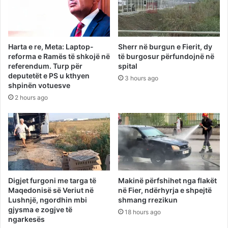
Harta e re, Meta: Laptop-
Sherr në burgun e Fierit, dy
reforma e Ramës të shkojë në
të burgosur përfundojnë në
referendum. Turp për
spital
deputetët e PS u kthyen
3 hours ago
shpinën votuesve
2 hours ago
Digjet furgoni me targa të
Makinë përfshihet nga flakët
Maqedonisë së Veriut në
në Fier, ndërhyrja e shpejtë
Lushnjë, ngordhin mbi
shmang rrezikun
gjysma e zogjve të
18 hours ago
ngarkesës