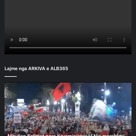
Lajme nga ARKIVA e ALB365
Mbyllen
fjalimet
para
Kryeministrisë/
Nis
marshimi
në
rrugët
7 days ago