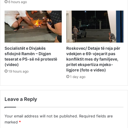
6 hours ago
Socialistët e Divjakës
Roskovec/ Detaje të reja për
sfidojnë Ramën – Digjen
vdekjen e 69-vjeçarit pas
teserat e PS-së në protestë
konfliktit mes dy familjeve,
(video)
pritet ekspertiza mjeko-
ligjore (foto e video)
19 hours ago
1 day ago
Leave a Reply
Your email address will not be published.
Required fields are
marked
*