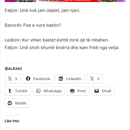
Fatjon: Unë nuk jam objekt, jam njeri.
Banorët: Pse e vure bastin?
Ledioni: Kur vihen bastet është mirë që të mbahen.
Fatjon: Unë shoh shumë ëndrra dhe kam frikë nga vetja.
@ALB365
X
Facebook
LinkedIn
X
Tumblr
WhatsApp
Print
Email
Reddit
Like this:
Loading…