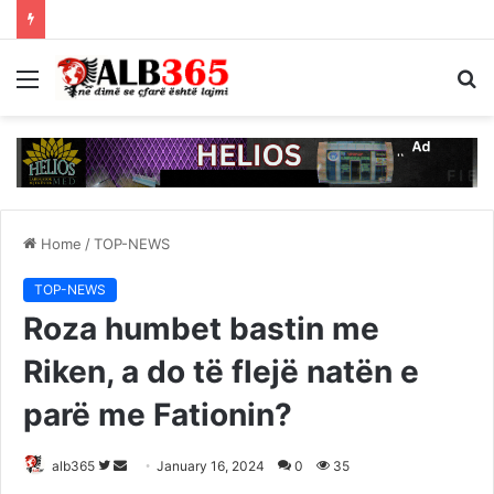
Menu
S
fo
Home
/
TOP-NEWS
TOP-NEWS
Roza humbet bastin me
Riken, a do të flejë natën e
parë me Fationin?
Follow
Send
alb365
January 16, 2024
0
35
on
an