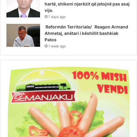
hartë, shikoni njerëzit që jetojnë pas asaj
vije.
7 days ago
Reformën Territoriale/ Reagon Armand
Ahmetaj, anëtari i këshillit bashkiak
Patos
1 week ago