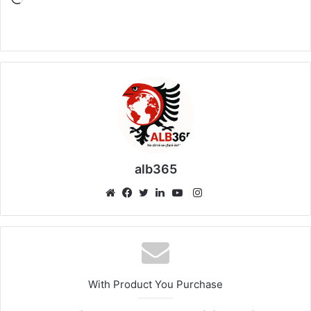
alb365
Instagram
Website
Facebook
Twitter
LinkedIn
YouTube
With Product You Purchase