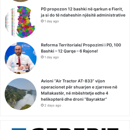
PD propozon 12 bashki në qarkun e Fierit,
ja si do të ndaheshin njësitë administrative
1 day ago
Reforma Territoriale/ Propozimi i PD, 100
Bashki – 12 Qarqe – 6 Rajone!
1 day ago
Avioni “Air Tractor AT-833” vijon
operacionet për shuarjen e zjarreve në
Mallakastër, në mbështetje edhe 4
helikopterë dhe droni “Bayraktar”
2 days ago