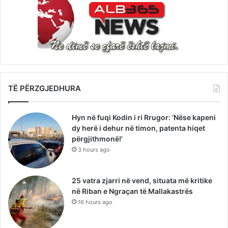
TË PËRZGJEDHURA
Hyn në fuqi Kodin i ri Rrugor: ‘Nëse kapeni
dy herë i dehur në timon, patenta hiqet
përgjithmonë!’
3 hours ago
25 vatra zjarri në vend, situata më kritike
në Riban e Ngraçan të Mallakastrës
16 hours ago