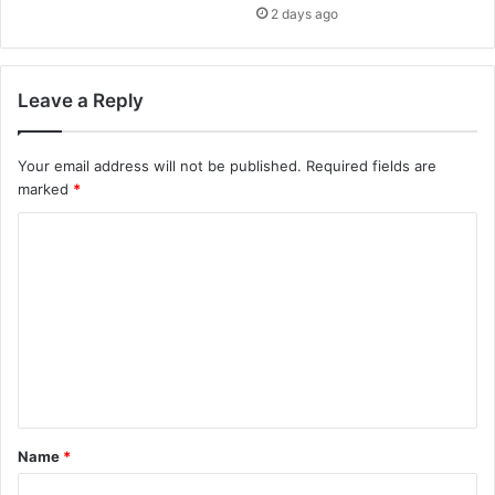
2 days ago
Leave a Reply
Your email address will not be published.
Required fields are
marked
*
C
o
m
m
e
n
t
Name
*
*