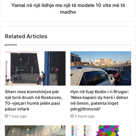
Yamal në një lidhje me një të modele 10 vite më të
madhe
Related Articles
Sherr mes komshinjve për
Hyn në fuqi Kodin i ri Rrugor:
një turë drush në Roskovec,
‘Nëse kapeni dy herë i dehur
70-vjeçari humb jetën pasi
në timon, patenta hiqet
pësoi infark
përgjithmonë!’
1 hour ago
3 hours ago