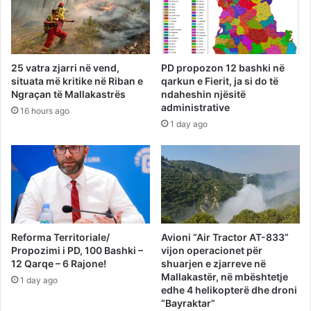
25 vatra zjarri në vend,
PD propozon 12 bashki në
situata më kritike në Riban e
qarkun e Fierit, ja si do të
Ngraçan të Mallakastrës
ndaheshin njësitë
administrative
16 hours ago
1 day ago
Reforma Territoriale/
Avioni “Air Tractor AT-833”
Propozimi i PD, 100 Bashki –
vijon operacionet për
12 Qarqe – 6 Rajone!
shuarjen e zjarreve në
Mallakastër, në mbështetje
1 day ago
edhe 4 helikopterë dhe droni
“Bayraktar”