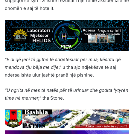
shpjegoi se syri i zi ishte rezultat i një rënie aksidentale në
dhomën e saj të hotelit.
“E di që jeni të gjithë të shqetësuar për mua, kështu që
mendova t’ju bëja me dije
,” u tha ajo ndjekësve të saj
ndërsa ishte ulur jashtë pranë një pishine.
“U ngrita në mes të natës për të urinuar dhe godita fytyrën
time në mermer,
” tha Stone.