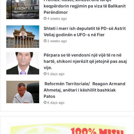
keqpërdorin regjimin pa viza të Ballkanit
Perëndimor
4 weeks ago
Shteti i merr ish deputetit të PD-së Astrit
Veliaj godinën e UFO-s në Fier
2 weeks ago
Përpara se të vendosni një vijë të re në
hartë, shikoni njerëzit që jetojnë pas asaj
vije.
5 days ago
Reformën Territoriale/ Reagon Armand
Ahmetaj, anëtari i këshillit bashkiak
Patos
6 days ago