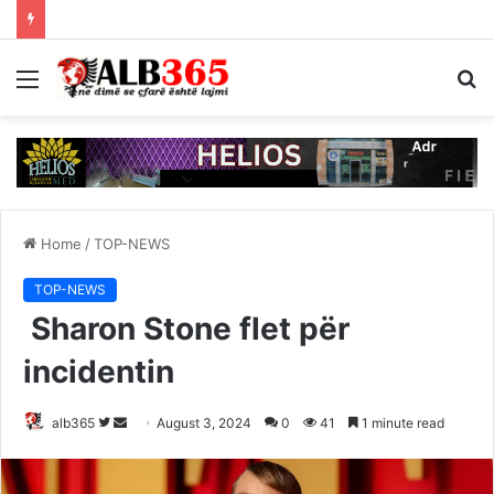
Menu
S
fo
Home
/
TOP-NEWS
TOP-NEWS
Sharon Stone flet për
incidentin
Follow
Send
alb365
August 3, 2024
0
41
1 minute read
on
an
Twitter
email