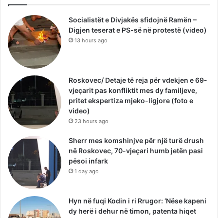
Socialistët e Divjakës sfidojnë Ramën –
Digjen teserat e PS-së në protestë (video)
13 hours ago
Roskovec/ Detaje të reja për vdekjen e 69-
vjeçarit pas konfliktit mes dy familjeve,
pritet ekspertiza mjeko-ligjore (foto e
video)
23 hours ago
Sherr mes komshinjve për një turë drush
në Roskovec, 70-vjeçari humb jetën pasi
pësoi infark
1 day ago
Hyn në fuqi Kodin i ri Rrugor: ‘Nëse kapeni
dy herë i dehur në timon, patenta hiqet