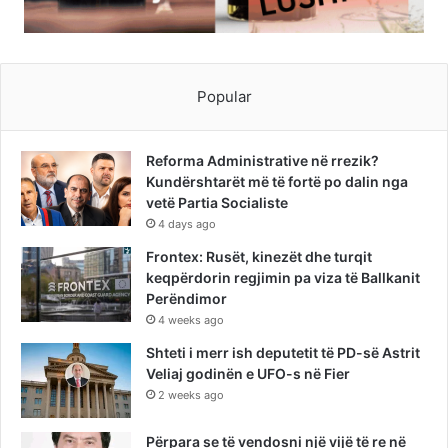
Popular
Reforma Administrative në rrezik?
Kundërshtarët më të fortë po dalin nga
vetë Partia Socialiste
4 days ago
Frontex: Rusët, kinezët dhe turqit
keqpërdorin regjimin pa viza të Ballkanit
Perëndimor
4 weeks ago
Shteti i merr ish deputetit të PD-së Astrit
Veliaj godinën e UFO-s në Fier
2 weeks ago
Përpara se të vendosni një vijë të re në