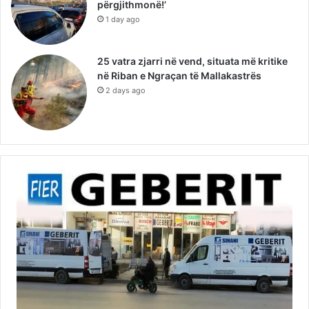
përgjithmonë!’
1 day ago
25 vatra zjarri në vend, situata më kritike
në Riban e Ngraçan të Mallakastrës
2 days ago