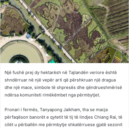
Një fushë prej dy hektarësh në Tajlandën veriore është
shndërruar në një vepër arti që përshkruan një dragua
dhe një mace, simbole të shpresës dhe qëndrueshmërisë
ndërsa komuniteti rimëkëmbet nga përmbytjet.
Pronari i fermës, Tanyapong Jaikham, tha se macja
përfaqëson banorët e qytetit të tij të lindjes Chiang Rai, të
cilët u përballën me përmbytje shkatërruese gjatë sezonit