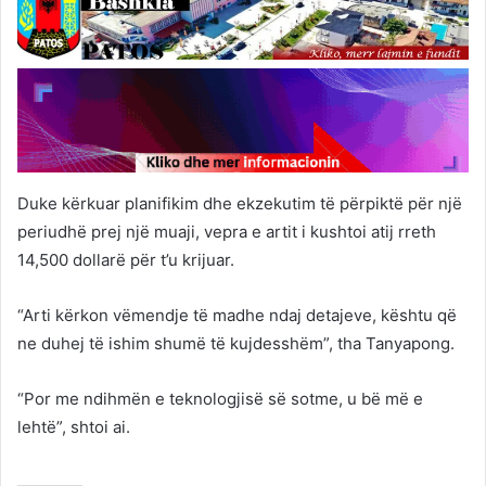
Duke kërkuar planifikim dhe ekzekutim të përpiktë për një
periudhë prej një muaji, vepra e artit i kushtoi atij rreth
14,500 dollarë për t’u krijuar.
“Arti kërkon vëmendje të madhe ndaj detajeve, kështu që
ne duhej të ishim shumë të kujdesshëm”, tha Tanyapong.
“Por me ndihmën e teknologjisë së sotme, u bë më e
lehtë”, shtoi ai.