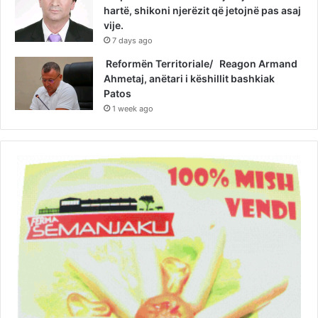
hartë, shikoni njerëzit që jetojnë pas asaj
vije.
7 days ago
Reformën Territoriale/ Reagon Armand
Ahmetaj, anëtari i këshillit bashkiak
Patos
1 week ago