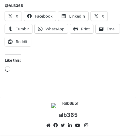
@ALB365
X
Facebook
LinkedIn
X
Tumblr
WhatsApp
Print
Email
Reddit
Like this:
Loading…
alb365
Instagram
Website
Facebook
Twitter
LinkedIn
YouTube