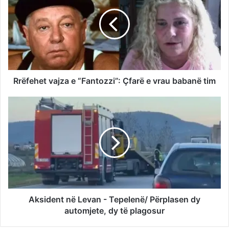
Rrëfehet vajza e “Fantozzi”: Çfarë e vrau babanë tim
Aksident në Levan - Tepelenë/ Përplasen dy
automjete, dy të plagosur