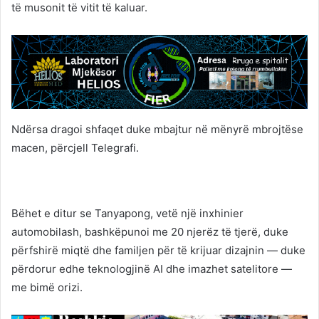
të musonit të vitit të kaluar.
Ndërsa dragoi shfaqet duke mbajtur në mënyrë mbrojtëse
macen, përcjell Telegrafi.
Bëhet e ditur se Tanyapong, vetë një inxhinier
automobilash, bashkëpunoi me 20 njerëz të tjerë, duke
përfshirë miqtë dhe familjen për të krijuar dizajnin — duke
përdorur edhe teknologjinë AI dhe imazhet satelitore —
me bimë orizi.