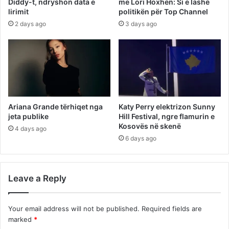
Diddy-t, ndryshon data e
me Lori Hoxhën: Si e lashë
lirimit
politikën për Top Channel
2 days ago
3 days ago
Ariana Grande tërhiqet nga
Katy Perry elektrizon Sunny
jeta publike
Hill Festival, ngre flamurin e
Kosovës në skenë
4 days ago
6 days ago
Leave a Reply
Your email address will not be published.
Required fields are
marked
*