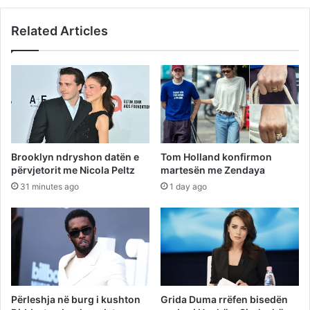
Related Articles
Brooklyn ndryshon datën e
Tom Holland konfirmon
përvjetorit me Nicola Peltz
martesën me Zendaya
31 minutes ago
1 day ago
Përleshja në burg i kushton
Grida Duma rrëfen bisedën