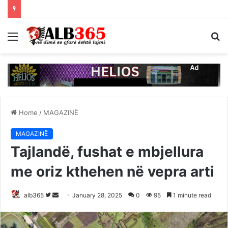
Menu
S
fo
Home
/
MAGAZINË
MAGAZINË
Tajlandë, fushat e mbjellura
me oriz kthehen në vepra arti
Follow
Send
alb365
January 28, 2025
0
95
1 minute read
on
an
Twitter
email