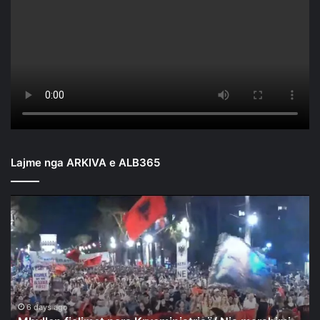
Lajme nga ARKIVA e ALB365
Mbyllen
fjalimet
para
Kryeministrisë/
Nis
marshimi
në
rrugët
6 days ago