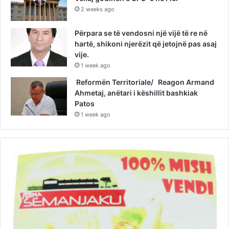
2 weeks ago
Përpara se të vendosni një vijë të re në
hartë, shikoni njerëzit që jetojnë pas asaj
vije.
1 week ago
Reformën Territoriale/ Reagon Armand
Ahmetaj, anëtari i këshillit bashkiak
Patos
1 week ago