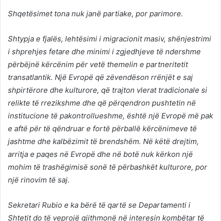
Shqetësimet tona nuk janë partiake, por parimore.
Shtypja e fjalës, lehtësimi i migracionit masiv, shënjestrimi
i shprehjes fetare dhe minimi i zgjedhjeve të ndershme
përbëjnë kërcënim për vetë themelin e partneritetit
transatlantik. Një Evropë që zëvendëson rrënjët e saj
shpirtërore dhe kulturore, që trajton vlerat tradicionale si
relikte të rrezikshme dhe që përqendron pushtetin në
institucione të pakontrollueshme, është një Evropë më pak
e aftë për të qëndruar e fortë përballë kërcënimeve të
jashtme dhe kalbëzimit të brendshëm. Në këtë drejtim,
arritja e paqes në Evropë dhe në botë nuk kërkon një
mohim të trashëgimisë sonë të përbashkët kulturore, por
një rinovim të saj.
Sekretari Rubio e ka bërë të qartë se Departamenti i
Shtetit do të veprojë gjithmonë në interesin kombëtar të