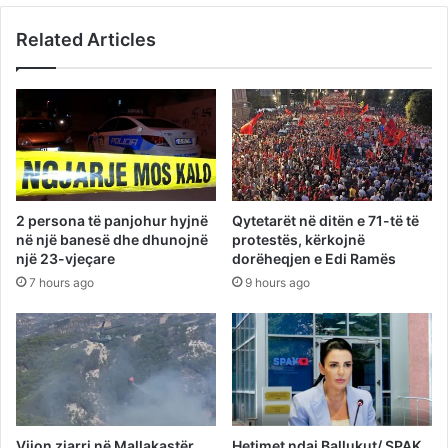
Related Articles
2 persona të panjohur hyjnë
Qytetarët në ditën e 71-të të
në një banesë dhe dhunojnë
protestës, kërkojnë
një 23-vjeçare
dorëheqjen e Edi Ramës
7 hours ago
9 hours ago
Vijon zjarri në Mallakastër,
Hetimet ndaj Ballukut/ SPAK