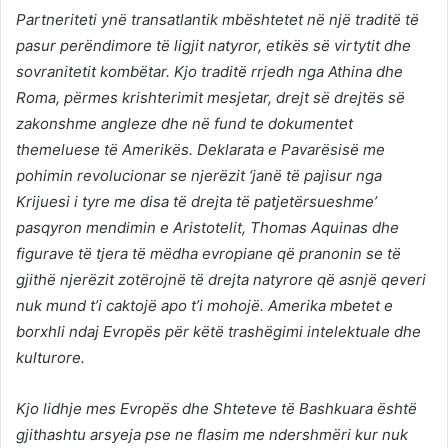
Partneriteti ynë transatlantik mbështetet në një traditë të
pasur perëndimore të ligjit natyror, etikës së virtytit dhe
sovranitetit kombëtar. Kjo traditë rrjedh nga Athina dhe
Roma, përmes krishterimit mesjetar, drejt së drejtës së
zakonshme angleze dhe në fund te dokumentet
themeluese të Amerikës. Deklarata e Pavarësisë me
pohimin revolucionar se njerëzit ‘janë të pajisur nga
Krijuesi i tyre me disa të drejta të patjetërsueshme’
pasqyron mendimin e Aristotelit, Thomas Aquinas dhe
figurave të tjera të mëdha evropiane që pranonin se të
gjithë njerëzit zotërojnë të drejta natyrore që asnjë qeveri
nuk mund t’i caktojë apo t’i mohojë. Amerika mbetet e
borxhli ndaj Evropës për këtë trashëgimi intelektuale dhe
kulturore.
Kjo lidhje mes Evropës dhe Shteteve të Bashkuara është
gjithashtu arsyeja pse ne flasim me ndershmëri kur nuk