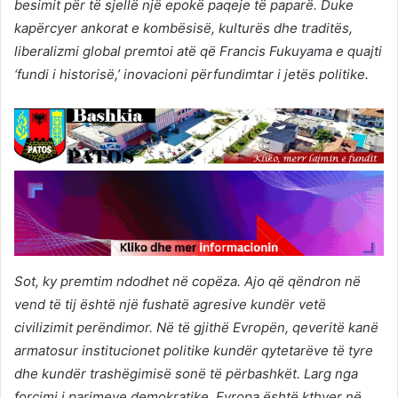
besimit për të sjellë një epokë paqeje të paparë. Duke
kapërcyer ankorat e kombësisë, kulturës dhe traditës,
liberalizmi global premtoi atë që Francis Fukuyama e quajti
‘fundi i historisë,’ inovacioni përfundimtar i jetës politike.
Sot, ky premtim ndodhet në copëza. Ajo që qëndron në
vend të tij është një fushatë agresive kundër vetë
civilizimit perëndimor. Në të gjithë Evropën, qeveritë kanë
armatosur institucionet politike kundër qytetarëve të tyre
dhe kundër trashëgimisë sonë të përbashkët. Larg nga
forcimi i parimeve demokratike, Evropa është kthyer në