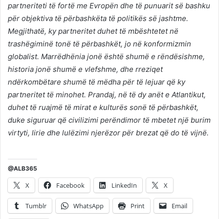
partneriteti të fortë me Evropën dhe të punuarit së bashku
për objektiva të përbashkëta të politikës së jashtme.
Megjithatë, ky partneritet duhet të mbështetet në
trashëgiminë tonë të përbashkët, jo në konformizmin
globalist. Marrëdhënia jonë është shumë e rëndësishme,
historia jonë shumë e vlefshme, dhe rreziqet
ndërkombëtare shumë të mëdha për të lejuar që ky
partneritet të minohet. Prandaj, në të dy anët e Atlantikut,
duhet të ruajmë të mirat e kulturës sonë të përbashkët,
duke siguruar që civilizimi perëndimor të mbetet një burim
virtyti, lirie dhe lulëzimi njerëzor për brezat që do të vijnë.
@ALB365
X
Facebook
LinkedIn
X
Tumblr
WhatsApp
Print
Email