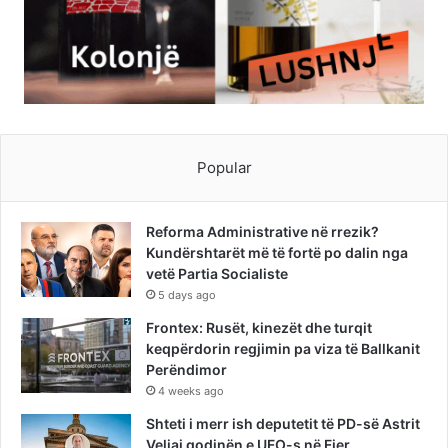
Popular
Reforma Administrative në rrezik?
Kundërshtarët më të fortë po dalin nga
vetë Partia Socialiste
5 days ago
Frontex: Rusët, kinezët dhe turqit
keqpërdorin regjimin pa viza të Ballkanit
Perëndimor
4 weeks ago
Shteti i merr ish deputetit të PD-së Astrit
Veliaj godinën e UFO-s në Fier