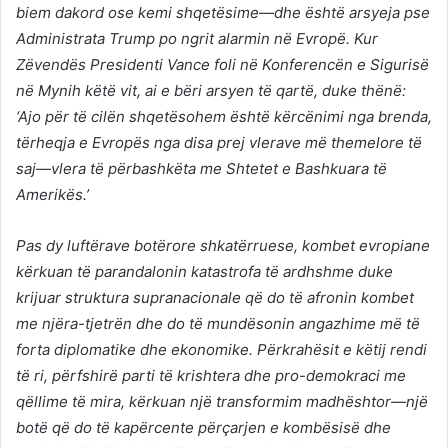
biem dakord ose kemi shqetësime—dhe është arsyeja pse
Administrata Trump po ngrit alarmin në Evropë. Kur
Zëvendës Presidenti Vance foli në Konferencën e Sigurisë
në Mynih këtë vit, ai e bëri arsyen të qartë, duke thënë:
‘Ajo për të cilën shqetësohem është kërcënimi nga brenda,
tërheqja e Evropës nga disa prej vlerave më themelore të
saj—vlera të përbashkëta me Shtetet e Bashkuara të
Amerikës.’
Pas dy luftërave botërore shkatërruese, kombet evropiane
kërkuan të parandalonin katastrofa të ardhshme duke
krijuar struktura supranacionale që do të afronin kombet
me njëra-tjetrën dhe do të mundësonin angazhime më të
forta diplomatike dhe ekonomike. Përkrahësit e këtij rendi
të ri, përfshirë parti të krishtera dhe pro-demokraci me
qëllime të mira, kërkuan një transformim madhështor—një
botë që do të kapërcente përçarjen e kombësisë dhe