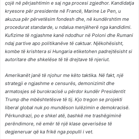
çojë në përjashtimin e saj nga procesi zgjedhor. Kandidatja
kryesore për presidente në Francë, Marine Le Pen, u
akuzua për përvetësim fondesh dhe, në kundërshtim me
procedurat standarde, u ndalua menjëherë nga kandidimi.
Kufizime të ngjashme kanë ndodhur në Poloni dhe Rumani
ndaj partive apo politikanëve të caktuar. Njëkohësisht,
kombe të krishtera si Hungaria etiketohen padrejtësisht si
autoritare dhe shkelëse të të drejtave të njeriut.
Amerikanët janë të njohur me këto taktika. Në fakt, një
strategji e ngjashme e censurës, demonizimit dhe
armatosjes së burokracisë u përdor kundër Presidentit
Trump dhe mbështetësve të tij. Kjo tregon se projekti
liberal global nuk po mundëson lulëzimin e demokracisë.
Përkundrazi, po e shkel atë, bashkë me trashëgiminë
perëndimore, në emër të një klase qeverisëse të
degjeneruar që ka frikë nga populli i vet.