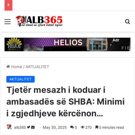
Menu
S
fo
Home
/
AKTUALITET
AKTUALITET
Tjetër mesazh i koduar i
ambasadës së SHBA: Minimi
i zgjedhjeve kërcënon…
Follow
Send
alb365
May 30, 2025
0
270
5 minutes read
on
an