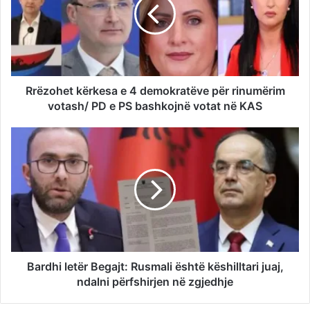
Rrëzohet kërkesa e 4 demokratëve për rinumërim
votash/ PD e PS bashkojnë votat në KAS
Bardhi letër Begajt: Rusmali është këshilltari juaj,
ndalni përfshirjen në zgjedhje