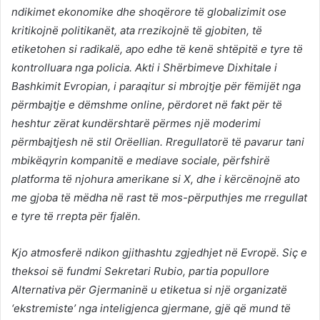
ndikimet ekonomike dhe shoqërore të globalizimit ose
kritikojnë politikanët, ata rrezikojnë të gjobiten, të
etiketohen si radikalë, apo edhe të kenë shtëpitë e tyre të
kontrolluara nga policia. Akti i Shërbimeve Dixhitale i
Bashkimit Evropian, i paraqitur si mbrojtje për fëmijët nga
përmbajtje e dëmshme online, përdoret në fakt për të
heshtur zërat kundërshtarë përmes një moderimi
përmbajtjesh në stil Orëellian. Rregullatorë të pavarur tani
mbikëqyrin kompanitë e mediave sociale, përfshirë
platforma të njohura amerikane si X, dhe i kërcënojnë ato
me gjoba të mëdha në rast të mos-përputhjes me rregullat
e tyre të rrepta për fjalën.
Kjo atmosferë ndikon gjithashtu zgjedhjet në Evropë. Siç e
theksoi së fundmi Sekretari Rubio, partia popullore
Alternativa për Gjermaninë u etiketua si një organizatë
‘ekstremiste’ nga inteligjenca gjermane, gjë që mund të