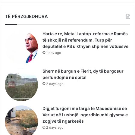
TË PËRZGJEDHURA
Harta e re, Meta: Laptop-reforma e Ramës
të shkojë në referendum. Turp për
deputetët e PS u kthyen shpinën votuesve
1 day ago
Sherr në burgun e Fierit, dy të burgosur
përfundojnë në spital
2 days ago
Digjet furgoni me targa të Maqedonisë së
Veriut në Lushnjë, ngordhin mbi gjysma e
zogjve të ngarkesës
2 days ago