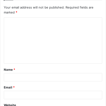
Your email address will not be published.
Required fields are
marked
*
C
o
m
m
e
n
t
Name
*
*
Email
*
Website