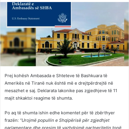
Twitter
email
Prej kohësh Ambasada e Shteteve të Bashkuara të
Amerikës në Tiranë nuk është më e drejtpërdrejtë në
mesazhet e saj. Deklarata lakonike pas zgjedhjeve të 11
majit shkaktoi reagime të shumta.
Po aq të shumta ishin edhe komentet për të zbërthyer
frazën:
“Urojmë popullin e Shqipërisë për zgjedhjet
parlamentare dhe presim të vazhdojmë partneritetin tonë