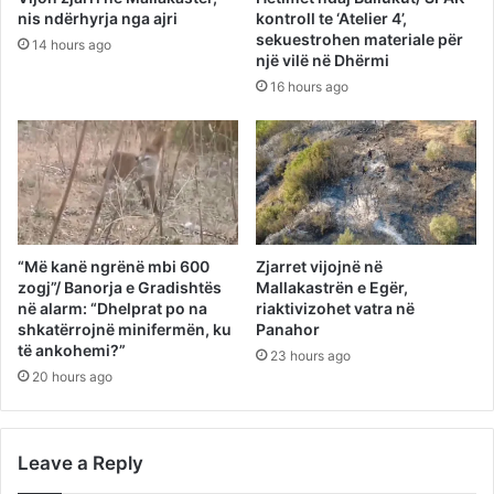
nis ndërhyrja nga ajri
kontroll te ‘Atelier 4’,
sekuestrohen materiale për
14 hours ago
një vilë në Dhërmi
16 hours ago
“Më kanë ngrënë mbi 600
Zjarret vijojnë në
zogj”/ Banorja e Gradishtës
Mallakastrën e Egër,
në alarm: “Dhelprat po na
riaktivizohet vatra në
shkatërrojnë minifermën, ku
Panahor
të ankohemi?”
23 hours ago
20 hours ago
Leave a Reply