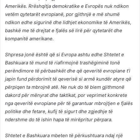
Amerikës. Rrëshqitja demokratike e Evropës nuk ndikon
vetëm qytetarët evropianë, por gjithnjë e më shumë
ndikon edhe sigurinë dhe lidhjet ekonomike të Amerikës,
bashkë me të drejtat e fjalës së lirë për qytetarët dhe
kompanitë amerikane.
Shpresa jonë është që si Evropa ashtu edhe Shtetet e
Bashkuara të mund të riafirmojnë trashëgiminë tonë
perëndimore të përbashkët dhe që qeveritë evropiane t’i
japin fund përdorimit të qeverisë si armë kundër atyre që
përpiqen ta mbrojnë atë. Ne nuk do të biem gjithmonë
dakord për mënyrat dhe taktikat, por veprimet konkrete
nga qeveritë evropiane për të garantuar mbrojtjen e fjalës
politike dhe fetare, kufij të sigurt dhe zgjedhje të
ndershme do të ishin hapa të mirëpritur përpara.
Shtetet e Bashkuara mbeten të përkushtuara ndaj një