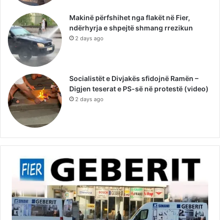
Makinë përfshihet nga flakët në Fier,
ndërhyrja e shpejtë shmang rrezikun
2 days ago
Socialistët e Divjakës sfidojnë Ramën –
Digjen teserat e PS-së në protestë (video)
2 days ago