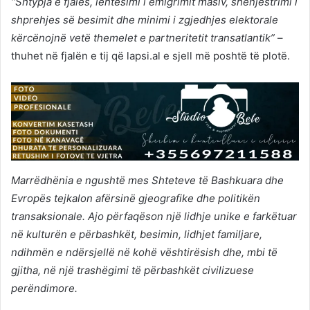
“Shtypja e fjalës, lehtësimi i emigrimit masiv, shënjestrimi i
shprehjes së besimit dhe minimi i zgjedhjes elektorale
kërcënojnë vetë themelet e partneritetit transatlantik”
–
thuhet në fjalën e tij që lapsi.al e sjell më poshtë të plotë.
Marrëdhënia e ngushtë mes Shteteve të Bashkuara dhe
Evropës tejkalon afërsinë gjeografike dhe politikën
transaksionale. Ajo përfaqëson një lidhje unike e farkëtuar
në kulturën e përbashkët, besimin, lidhjet familjare,
ndihmën e ndërsjellë në kohë vështirësish dhe, mbi të
gjitha, në një trashëgimi të përbashkët civilizuese
perëndimore.