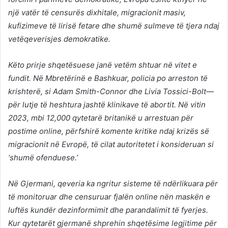
një vatër të censurës dixhitale, migracionit masiv,
kufizimeve të lirisë fetare dhe shumë sulmeve të tjera ndaj
vetëqeverisjes demokratike.
Këto prirje shqetësuese janë vetëm shtuar në vitet e
fundit. Në Mbretërinë e Bashkuar, policia po arreston të
krishterë, si Adam Smith-Connor dhe Livia Tossici-Bolt—
për lutje të heshtura jashtë klinikave të abortit. Në vitin
2023, mbi 12,000 qytetarë britanikë u arrestuan për
postime online, përfshirë komente kritike ndaj krizës së
migracionit në Evropë, të cilat autoritetet i konsideruan si
‘shumë ofenduese.’
Në Gjermani, qeveria ka ngritur sisteme të ndërlikuara për
të monitoruar dhe censuruar fjalën online nën maskën e
luftës kundër dezinformimit dhe parandalimit të fyerjes.
Kur qytetarët gjermanë shprehin shqetësime legjitime për