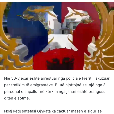
Twitter
email
Një 56-vjeçar është arrestuar nga policia e Fierit, i akuzuar
për trafikim të emigrantëve. Blutë njoftojnë se një nga 3
personat e shpallur në kërkim nga janari është prangosur
ditën e sotme.
Ndaj këtij shtetasi Gjykata ka caktuar masën e sigurisë