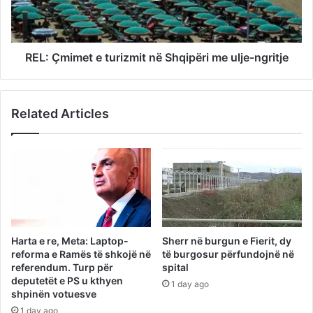
REL: Çmimet e turizmit në Shqipëri me ulje-ngritje
Related Articles
Harta e re, Meta: Laptop-
Sherr në burgun e Fierit, dy
reforma e Ramës të shkojë në
të burgosur përfundojnë në
referendum. Turp për
spital
deputetët e PS u kthyen
1 day ago
shpinën votuesve
1 day ago