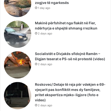
zogjve të ngarkesës
1 day ago
Makinë përfshihet nga flakët në Fier,
ndërhyrja e shpejtë shmang rrezikun
2 days ago
Socialistët e Divjakës sfidojnë Ramën –
Digjen teserat e PS-së në protestë (video)
2 days ago
Roskovec/ Detaje të reja për vdekjen e 69-
vjeçarit pas konfliktit mes dy familjeve,
pritet ekspertiza mjeko-ligjore (foto e
video)
2 days ago