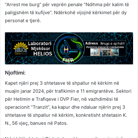
“Arrest me burg” për veprën penale “Ndihma për kalim të
paligjshëm të kufijve”. Ndërkohë vijojnë kërkimet për dy
personat e tjerë.
Njoftimi:
Kapet njëri prej 3 shtetasve të shpallur në kërkim në
muajin janar 2024, për trafikimin e 11 emigrantëve. Sektori
për Hetimin e Trafiqeve i DVP Fier, në vazhdimësi të
operacionit “Tranzit”, ka kapur dhe ndaluar njërin prej 3
shtetasve të shpallur në kërkim, konkretisht shtetasin K.
N., 56 vjeç, banues në Patos.