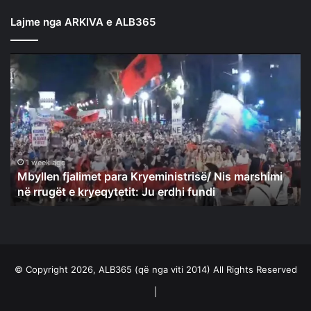
Lajme nga ARKIVA e ALB365
Mbyllen
fjalimet
para
Kryeministrisë/
Nis
marshimi
në
rrugët
1 week ago
Mbyllen fjalimet para Kryeministrisë/ Nis marshimi
e
në rrugët e kryeqytetit: Ju erdhi fundi
kryeqytetit:
Ju
erdhi
fundi
© Copyright 2026, ALB365 (që nga viti 2014) All Rights Reserved
|