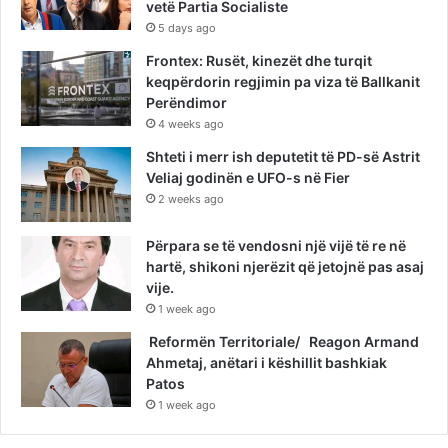
vetë Partia Socialiste
5 days ago
Frontex: Rusët, kinezët dhe turqit
keqpërdorin regjimin pa viza të Ballkanit
Perëndimor
4 weeks ago
Shteti i merr ish deputetit të PD-së Astrit
Veliaj godinën e UFO-s në Fier
2 weeks ago
Përpara se të vendosni një vijë të re në
hartë, shikoni njerëzit që jetojnë pas asaj
vije.
1 week ago
Reformën Territoriale/ Reagon Armand
Ahmetaj, anëtari i këshillit bashkiak
Patos
1 week ago