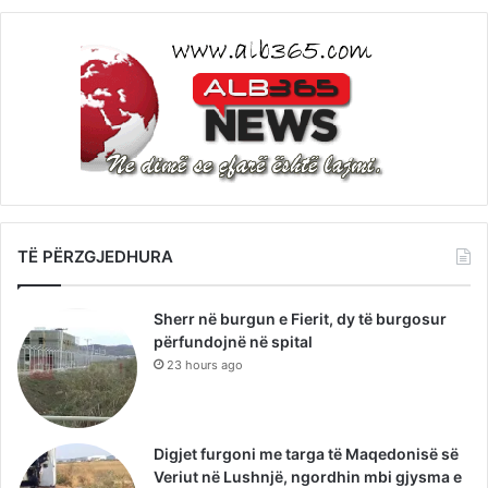
TË PËRZGJEDHURA
Sherr në burgun e Fierit, dy të burgosur
përfundojnë në spital
23 hours ago
Digjet furgoni me targa të Maqedonisë së
Veriut në Lushnjë, ngordhin mbi gjysma e