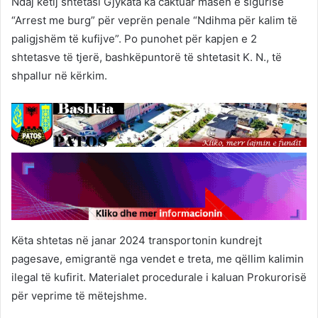
Ndaj këtij shtetasi Gjykata ka caktuar masën e sigurisë
“Arrest me burg” për veprën penale “Ndihma për kalim të
paligjshëm të kufijve”. Po punohet për kapjen e 2
shtetasve të tjerë, bashkëpuntorë të shtetasit K. N., të
shpallur në kërkim.
Këta shtetas në janar 2024 transportonin kundrejt
pagesave, emigrantë nga vendet e treta, me qëllim kalimin
ilegal të kufirit. Materialet procedurale i kaluan Prokurorisë
për veprime të mëtejshme.