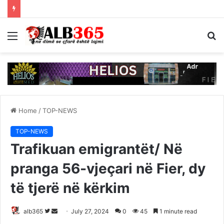
Menu
S
fo
Home
/
TOP-NEWS
TOP-NEWS
Trafikuan emigrantët/ Në
pranga 56-vjeçari në Fier, dy
të tjerë në kërkim
Follow
Send
alb365
July 27, 2024
0
45
1 minute read
on
an