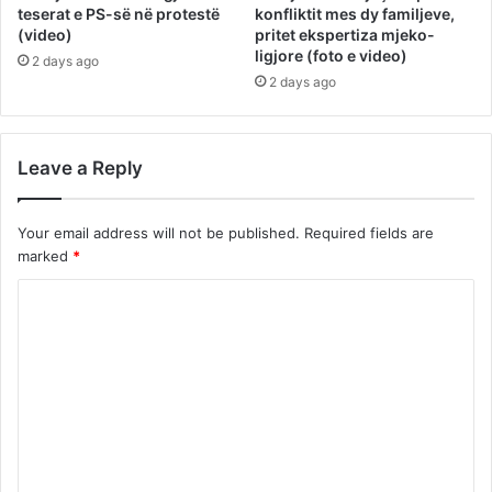
teserat e PS-së në protestë
konfliktit mes dy familjeve,
(video)
pritet ekspertiza mjeko-
ligjore (foto e video)
2 days ago
2 days ago
Leave a Reply
Your email address will not be published.
Required fields are
marked
*
C
o
m
m
e
n