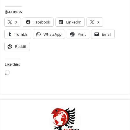
@ALB365
X
Facebook
LinkedIn
X
Tumblr
WhatsApp
Print
Email
Reddit
Like this:
Loading…