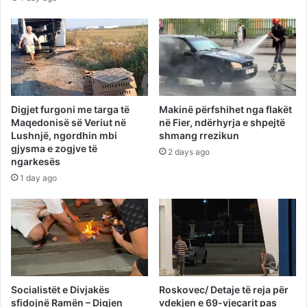
Digjet furgoni me targa të
Makinë përfshihet nga flakët
Maqedonisë së Veriut në
në Fier, ndërhyrja e shpejtë
Lushnjë, ngordhin mbi
shmang rrezikun
gjysma e zogjve të
2 days ago
ngarkesës
1 day ago
Socialistët e Divjakës
Roskovec/ Detaje të reja për
sfidojnë Ramën – Digjen
vdekjen e 69-vjeçarit pas