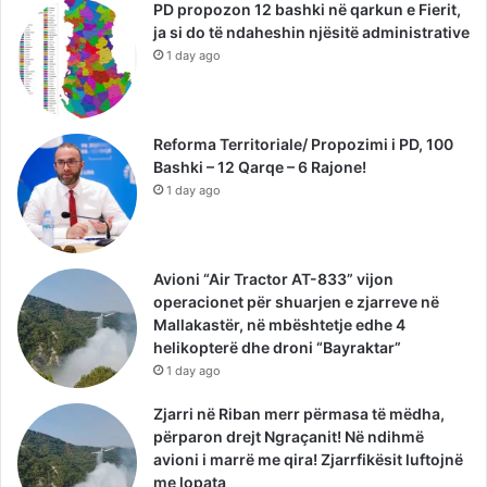
PD propozon 12 bashki në qarkun e Fierit,
ja si do të ndaheshin njësitë administrative
1 day ago
Reforma Territoriale/ Propozimi i PD, 100
Bashki – 12 Qarqe – 6 Rajone!
1 day ago
Avioni “Air Tractor AT-833” vijon
operacionet për shuarjen e zjarreve në
Mallakastër, në mbështetje edhe 4
helikopterë dhe droni “Bayraktar”
1 day ago
Zjarri në Riban merr përmasa të mëdha,
përparon drejt Ngraçanit! Në ndihmë
avioni i marrë me qira! Zjarrfikësit luftojnë
me lopata