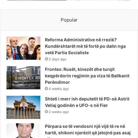
Popular
Reforma Administrative në rrezik?
Kundërshtarët më të fortë po dalin nga
vetë Partia Socialiste
2 days ago
Frontex: Rusët, kinezët dhe turqit
keqpërdorin regjimin pa viza të Ballkanit
Perëndimor
4 weeks ago
Shteti i merr ish deputetit të PD-së Astrit
Veliaj godinën e UFO-s në Fier
2 weeks ago
Përpara se të vendosni një vijë të re në
hartë, shikoni njerëzit që jetojnë pas asaj