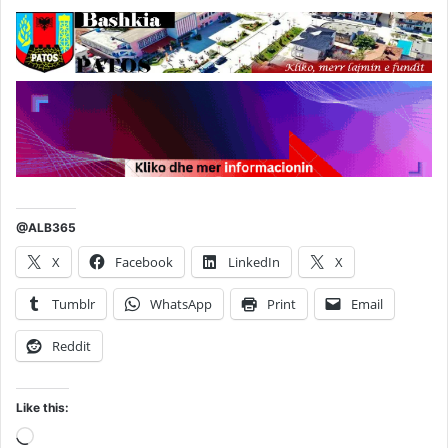
@ALB365
X
Facebook
LinkedIn
X
Tumblr
WhatsApp
Print
Email
Reddit
Like this:
Loading…