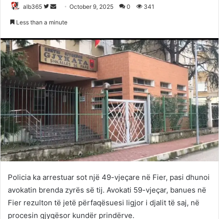
Follow
Send
alb365
October 9, 2025
0
341
on
an
Less than a minute
Twitter
email
Policia ka arrestuar sot një 49-vjeçare në Fier, pasi dhunoi
avokatin brenda zyrës së tij. Avokati 59-vjeçar, banues në
Fier rezulton të jetë përfaqësuesi ligjor i djalit të saj, në
procesin gjyqësor kundër prindërve.