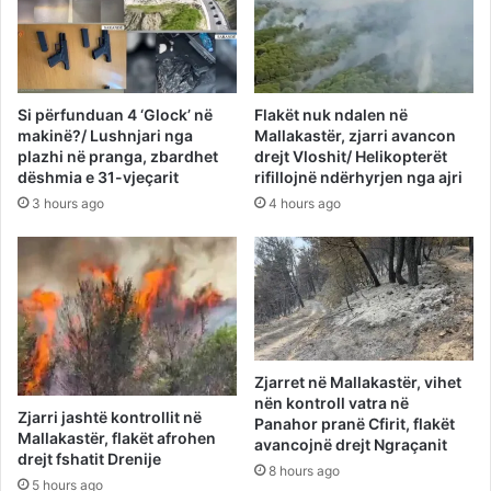
Si përfunduan 4 ‘Glock’ në
Flakët nuk ndalen në
makinë?/ Lushnjari nga
Mallakastër, zjarri avancon
plazhi në pranga, zbardhet
drejt Vloshit/ Helikopterët
dëshmia e 31-vjeçarit
rifillojnë ndërhyrjen nga ajri
3 hours ago
4 hours ago
Zjarret në Mallakastër, vihet
nën kontroll vatra në
Zjarri jashtë kontrollit në
Panahor pranë Cfirit, flakët
Mallakastër, flakët afrohen
avancojnë drejt Ngraçanit
drejt fshatit Drenije
8 hours ago
5 hours ago