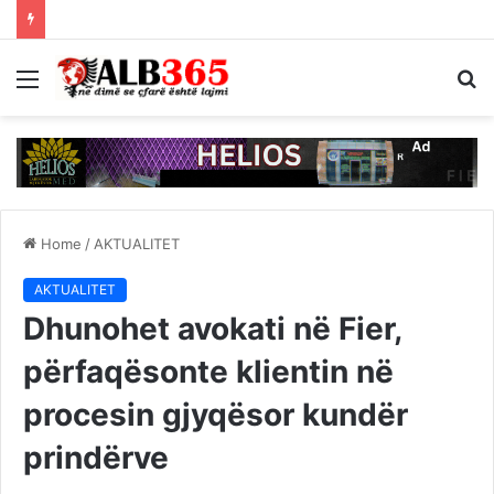
Menu
S
fo
Home
/
AKTUALITET
AKTUALITET
Dhunohet avokati në Fier,
përfaqësonte klientin në
procesin gjyqësor kundër
prindërve