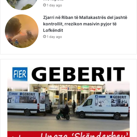
1 day ago
Zjarri në Riban të Mallakastrës del jashtë
kontrollit, rrezikon masivin pyjor të
Lofkëndit
1 day ago