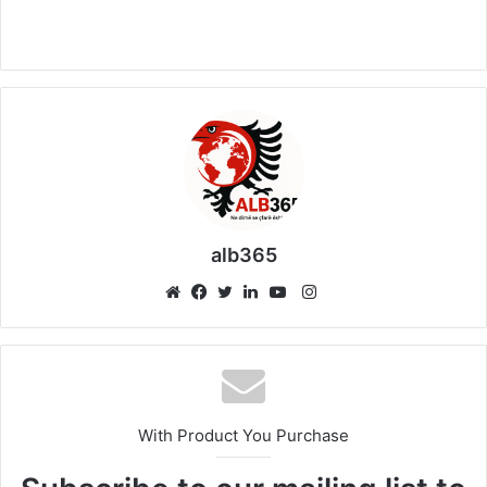
alb365
Instagram
Website
Facebook
Twitter
LinkedIn
YouTube
With Product You Purchase