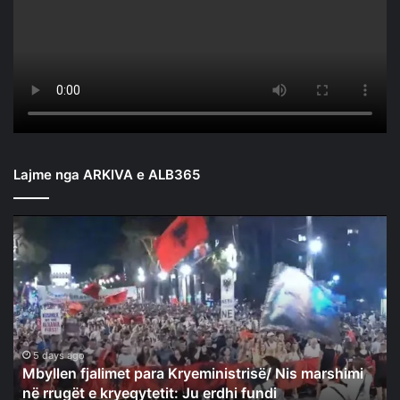
Lajme nga ARKIVA e ALB365
Mbyllen
fjalimet
para
Kryeministrisë/
Nis
marshimi
në
rrugët
5 days ago
Mbyllen fjalimet para Kryeministrisë/ Nis marshimi
e
në rrugët e kryeqytetit: Ju erdhi fundi
kryeqytetit: