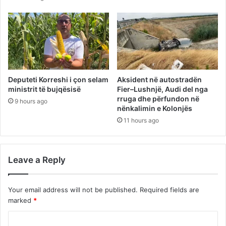
Deputeti Korreshi i çon selam
Aksident në autostradën
ministrit të bujqësisë
Fier–Lushnjë, Audi del nga
rruga dhe përfundon në
9 hours ago
nënkalimin e Kolonjës
11 hours ago
Leave a Reply
Your email address will not be published.
Required fields are
marked
*
C