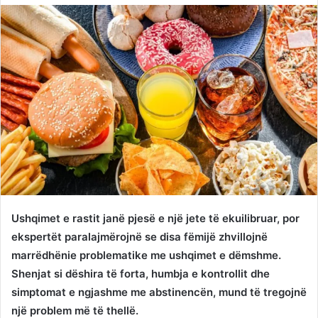
Twitter
email
Ushqimet e rastit janë pjesë e një jete të ekuilibruar, por
ekspertët paralajmërojnë se disa fëmijë zhvillojnë
marrëdhënie problematike me ushqimet e dëmshme.
Shenjat si dëshira të forta, humbja e kontrollit dhe
simptomat e ngjashme me abstinencën, mund të tregojnë
një problem më të thellë.