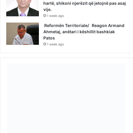
Përpara se të vendosni një vijë të re në
hartë, shikoni njerëzit që jetojnë pas asaj
vije.
1 week ago
Reformën Territoriale/ Reagon Armand
Ahmetaj, anëtari i këshillit bashkiak
Patos
1 week ago