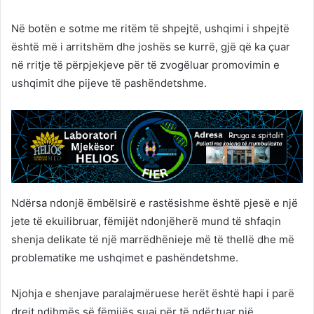
Në botën e sotme me ritëm të shpejtë, ushqimi i shpejtë
është më i arritshëm dhe joshës se kurrë, gjë që ka çuar
në rritje të përpjekjeve për të zvogëluar promovimin e
ushqimit dhe pijeve të pashëndetshme.
Ndërsa ndonjë ëmbëlsirë e rastësishme është pjesë e një
jete të ekuilibruar, fëmijët ndonjëherë mund të shfaqin
shenja delikate të një marrëdhënieje më të thellë dhe më
problematike me ushqimet e pashëndetshme.
Njohja e shenjave paralajmëruese herët është hapi i parë
drejt ndihmës së fëmijës suaj për të ndërtuar një