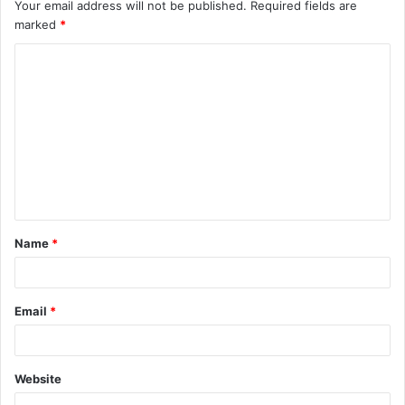
Your email address will not be published.
Required fields are
marked
*
C
o
m
m
e
n
t
Name
*
*
Email
*
Website