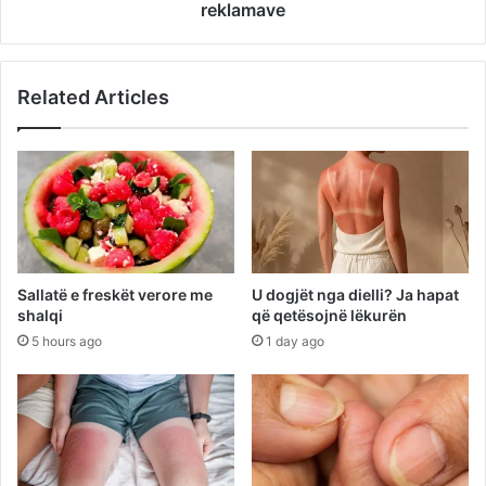
reklamave
Related Articles
Sallatë e freskët verore me
U dogjët nga dielli? Ja hapat
shalqi
që qetësojnë lëkurën
5 hours ago
1 day ago