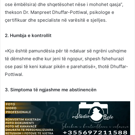
ose ëmbëlsira) dhe shqetësohet nëse i mohohet qasja”,
thekson Dr. Manpreet Dhuffar-Pottiwal, psikologe e
çertifikuar dhe specialiste në varësitë e sjelljes.
2. Humbja e kontrollit
«Kjo është pamundësia për të ndaluar së ngrëni ushqime
të dëmshme edhe kur jeni të ngopur, shpesh fshehurazi
ose pasi të keni kaluar pikën e parehatisë», thotë Dhuffar-
Pottiwal.
3. Simptoma të ngjashme me abstinencën