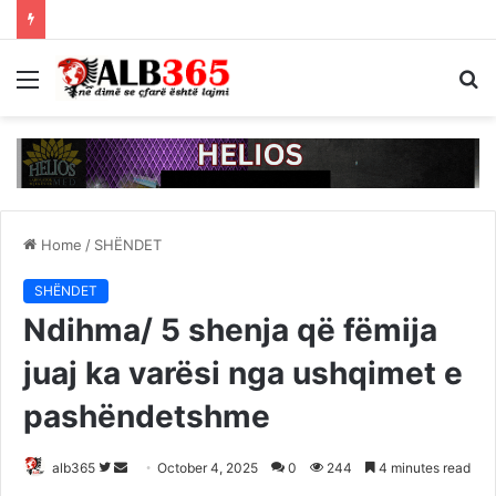
Menu
S
fo
Home
/
SHËNDET
SHËNDET
Ndihma/ 5 shenja që fëmija
juaj ka varësi nga ushqimet e
pashëndetshme
Follow
Send
alb365
October 4, 2025
0
244
4 minutes read
on
an