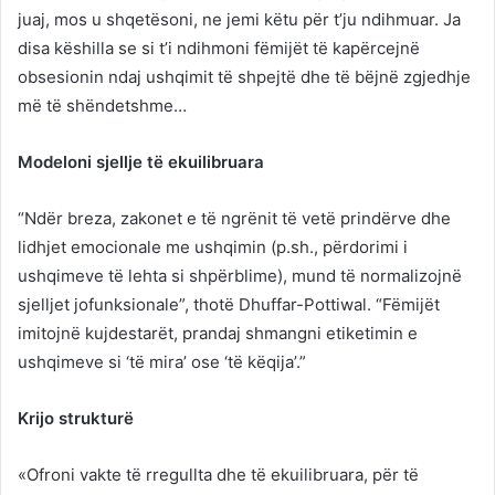
juaj, mos u shqetësoni, ne jemi këtu për t’ju ndihmuar. Ja
disa këshilla se si t’i ndihmoni fëmijët të kapërcejnë
obsesionin ndaj ushqimit të shpejtë dhe të bëjnë zgjedhje
më të shëndetshme…
Modeloni sjellje të ekuilibruara
“Ndër breza, zakonet e të ngrënit të vetë prindërve dhe
lidhjet emocionale me ushqimin (p.sh., përdorimi i
ushqimeve të lehta si shpërblime), mund të normalizojnë
sjelljet jofunksionale”, thotë Dhuffar-Pottiwal. “Fëmijët
imitojnë kujdestarët, prandaj shmangni etiketimin e
ushqimeve si ‘të mira’ ose ‘të këqija’.”
Krijo strukturë
«Ofroni vakte të rregullta dhe të ekuilibruara, për të