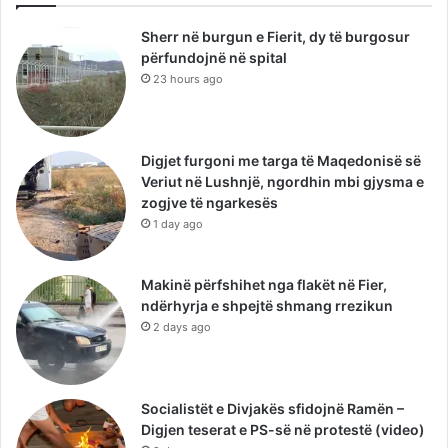
TË PËRZGJEDHURA
Sherr në burgun e Fierit, dy të burgosur
përfundojnë në spital
23 hours ago
Digjet furgoni me targa të Maqedonisë së
Veriut në Lushnjë, ngordhin mbi gjysma e
zogjve të ngarkesës
1 day ago
Makinë përfshihet nga flakët në Fier,
ndërhyrja e shpejtë shmang rrezikun
2 days ago