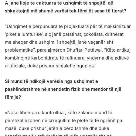
A janë lloje të caktuara të ushqimit të shpejtë, që
shkaktojnë më shumë varësi tek fëmijët sesa të tjerat?
“Ushqimet e përpunuara të projektuara për të maksimizuar
‘pikët e lumturisë’, siç janë patatinat, çokollata, drithërat
me sheqer dhe ushqimi i shpejtë, janë veçanërisht
problematike”, paralajmëron Dhuffar-Pottiwal. “Këto artikuj
kombinojnë karbohidrate të rafinuara, yndyrna dhe aditivë
artificialë, duke prishur sinjalet e ngopjes.”
Si mund të ndikojë varësia nga ushqimet e
pashëndetshme në shëndetin fizik dhe mendor të një
fëmije?
«Nëse lihen pa u kontrolluar, këto zakone mund të
përshkallëzohen në çrregullim të plotë të të ngrënit pa
masë, duke prishur jetën e përditshme dhe duke