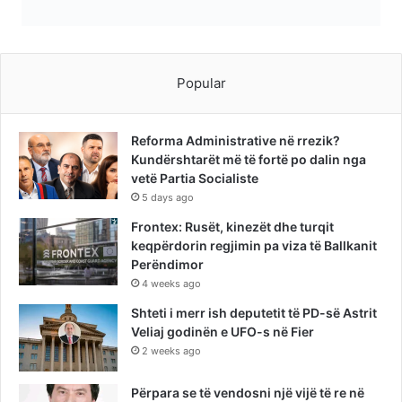
Popular
Reforma Administrative në rrezik?
Kundërshtarët më të fortë po dalin nga
vetë Partia Socialiste
5 days ago
Frontex: Rusët, kinezët dhe turqit
keqpërdorin regjimin pa viza të Ballkanit
Perëndimor
4 weeks ago
Shteti i merr ish deputetit të PD-së Astrit
Veliaj godinën e UFO-s në Fier
2 weeks ago