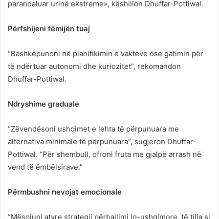
parandaluar urinë ekstreme», këshillon Dhuffar-Pottiwal.
Përfshijeni fëmijën tuaj
“Bashkëpunoni në planifikimin e vakteve ose gatimin për
të ndërtuar autonomi dhe kuriozitet”, rekomandon
Dhuffar-Pottiwal.
Ndryshime graduale
“Zëvendësoni ushqimet e lehta të përpunuara me
alternativa minimale të përpunuara”, sugjeron Dhuffar-
Pottiwal. “Për shembull, ofroni fruta me gjalpë arrash në
vend të ëmbëlsirave.”
Përmbushni nevojat emocionale
“Mësojuni atyre strategji përballimi jo-ushqimore, të tilla si