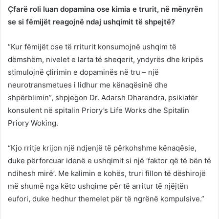
Çfarë roli luan dopamina ose kimia e trurit, në mënyrën
se si fëmijët reagojnë ndaj ushqimit të shpejtë?
“Kur fëmijët ose të rriturit konsumojnë ushqim të
dëmshëm, nivelet e larta të sheqerit, yndyrës dhe kripës
stimulojnë çlirimin e dopaminës në tru – një
neurotransmetues i lidhur me kënaqësinë dhe
shpërblimin”, shpjegon Dr. Adarsh ​​Dharendra, psikiatër
konsulent në spitalin Priory’s Life Works dhe Spitalin
Priory Woking.
“Kjo rritje krijon një ndjenjë të përkohshme kënaqësie,
duke përforcuar idenë e ushqimit si një ‘faktor që të bën të
ndihesh mirë’. Me kalimin e kohës, truri fillon të dëshirojë
më shumë nga këto ushqime për të arritur të njëjtën
eufori, duke hedhur themelet për të ngrënë kompulsive.”