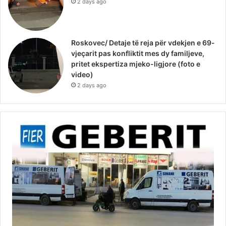
Socialistët e Divjakës sfidojnë Ramën –
Digjen teserat e PS-së në protestë (video)
2 days ago
Roskovec/ Detaje të reja për vdekjen e 69-
vjeçarit pas konfliktit mes dy familjeve,
pritet ekspertiza mjeko-ligjore (foto e
video)
2 days ago