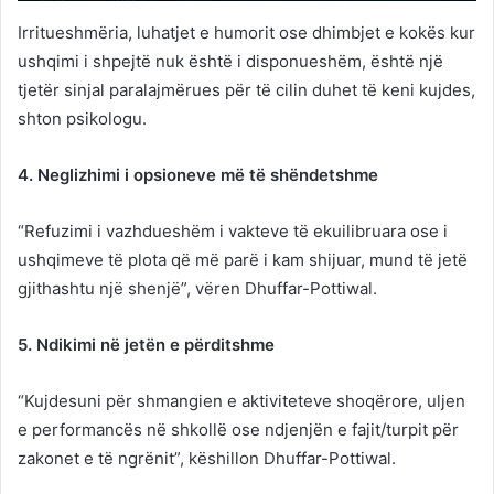
Irritueshmëria, luhatjet e humorit ose dhimbjet e kokës kur
ushqimi i shpejtë nuk është i disponueshëm, është një
tjetër sinjal paralajmërues për të cilin duhet të keni kujdes,
shton psikologu.
4. Neglizhimi i opsioneve më të shëndetshme
“Refuzimi i vazhdueshëm i vakteve të ekuilibruara ose i
ushqimeve të plota që më parë i kam shijuar, mund të jetë
gjithashtu një shenjë”, vëren Dhuffar-Pottiwal.
5. Ndikimi në jetën e përditshme
“Kujdesuni për shmangien e aktiviteteve shoqërore, uljen
e performancës në shkollë ose ndjenjën e fajit/turpit për
zakonet e të ngrënit”, këshillon Dhuffar-Pottiwal.