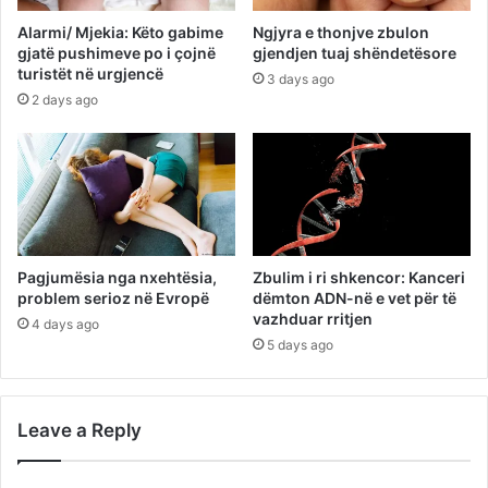
Alarmi/ Mjekia: Këto gabime
Ngjyra e thonjve zbulon
gjatë pushimeve po i çojnë
gjendjen tuaj shëndetësore
turistët në urgjencë
3 days ago
2 days ago
Pagjumësia nga nxehtësia,
Zbulim i ri shkencor: Kanceri
problem serioz në Evropë
dëmton ADN-në e vet për të
vazhduar rritjen
4 days ago
5 days ago
Leave a Reply