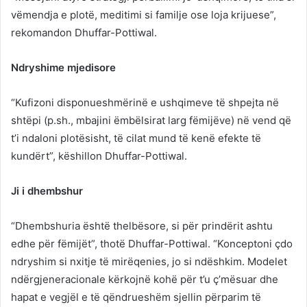
vëmendja e plotë, meditimi si familje ose loja krijuese”,
rekomandon Dhuffar-Pottiwal.
Ndryshime mjedisore
“Kufizoni disponueshmërinë e ushqimeve të shpejta në
shtëpi (p.sh., mbajini ëmbëlsirat larg fëmijëve) në vend që
t’i ndaloni plotësisht, të cilat mund të kenë efekte të
kundërt”, këshillon Dhuffar-Pottiwal.
Ji i dhembshur
“Dhembshuria është thelbësore, si për prindërit ashtu
edhe për fëmijët”, thotë Dhuffar-Pottiwal. “Konceptoni çdo
ndryshim si nxitje të mirëqenies, jo si ndëshkim. Modelet
ndërgjeneracionale kërkojnë kohë për t’u ç’mësuar dhe
hapat e vegjël e të qëndrueshëm sjellin përparim të