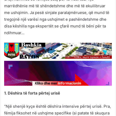
marrëdhënie më të shëndetshme dhe më të ekuilibruar
me ushqimin. Ja pesë sinjale paralajmëruese, që mund të
tregojnë një varësi nga ushqimet e pashëndetshme dhe
disa këshilla nga ekspertët se çfarë mund të bëni për ta
ndihmuar…
1. Dëshira të forta përtej urisë
“Një shenjë kyçe është dëshira intensive përtej urisë. Pra,
fëmija fiksohet në ushqime specifike (si patate të skuqura