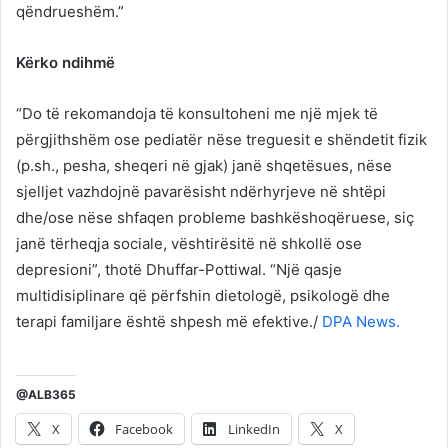
qëndrueshëm.”
Kërko ndihmë
“Do të rekomandoja të konsultoheni me një mjek të
përgjithshëm ose pediatër nëse treguesit e shëndetit fizik
(p.sh., pesha, sheqeri në gjak) janë shqetësues, nëse
sjelljet vazhdojnë pavarësisht ndërhyrjeve në shtëpi
dhe/ose nëse shfaqen probleme bashkëshoqëruese, siç
janë tërheqja sociale, vështirësitë në shkollë ose
depresioni”, thotë Dhuffar-Pottiwal. “Një qasje
multidisiplinare që përfshin dietologë, psikologë dhe
terapi familjare është shpesh më efektive./
DPA News.
@ALB365
X
Facebook
LinkedIn
X