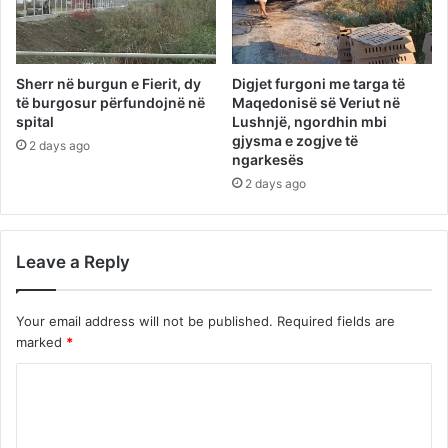
Sherr në burgun e Fierit, dy
Digjet furgoni me targa të
të burgosur përfundojnë në
Maqedonisë së Veriut në
spital
Lushnjë, ngordhin mbi
gjysma e zogjve të
2 days ago
ngarkesës
2 days ago
Leave a Reply
Your email address will not be published.
Required fields are
marked
*
C
o
m