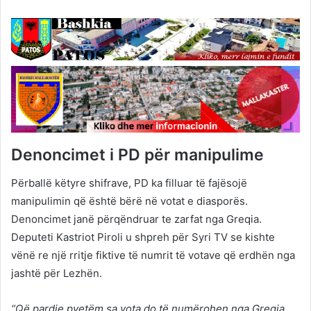
Denoncimet i PD për manipulime
Përballë këtyre shifrave, PD ka filluar të fajësojë
manipulimin që është bërë në votat e diasporës.
Denoncimet janë përqëndruar te zarfat nga Greqia.
Deputeti Kastriot Piroli u shpreh për Syri TV se kishte
vënë re një rritje fiktive të numrit të votave që erdhën nga
jashtë për Lezhën.
“Që pardje pyetëm sa vota do të numërohen nga Greqia.