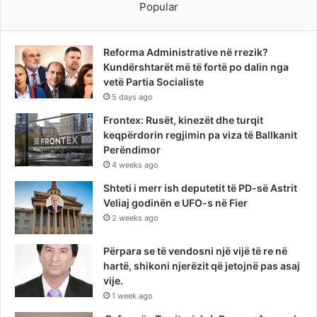
Popular
Reforma Administrative në rrezik?
Kundërshtarët më të fortë po dalin nga
vetë Partia Socialiste
5 days ago
Frontex: Rusët, kinezët dhe turqit
keqpërdorin regjimin pa viza të Ballkanit
Perëndimor
4 weeks ago
Shteti i merr ish deputetit të PD-së Astrit
Veliaj godinën e UFO-s në Fier
2 weeks ago
Përpara se të vendosni një vijë të re në
hartë, shikoni njerëzit që jetojnë pas asaj
vije.
1 week ago