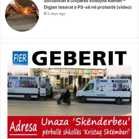
Socialistët e Divjakës sfidojnë Ramën –
Digjen teserat e PS-së në protestë (video)
2 days ago