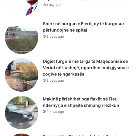
1 day ago
Sherr në burgun e Fierit, dy të burgosur
përfundojnë në spital
2 days ago
Digjet furgoni me targa të Maqedonisë së
Veriut në Lushnjë, ngordhin mbi gjysma e
zogjve të ngarkesës
2 days ago
Makinë përfshihet nga flakët në Fier,
ndërhyrja e shpejtë shmang rrezikun
2 days ago