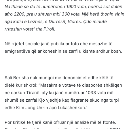
Na thanë se do të numërohen 1900 vota, ndërsa sot dolën
afro 2200, pra u shtuan mbi 300 vota. Një herë thonin vinin
nga kutia e Lezhës, e Durrësit, Vlorës. Çdo minutë
rriteshin votat” tha Piroli.
Në rrjetet sociale janë publikuar foto dhe mesazhe të
emigrantëve që ankoheshin se zarfi u kishte ardhur bosh.
Sali Berisha nuk mungoi me denoncimet edhe këtë të
dielë kur shkroi: “Masakra e votave të diasporës shkëlqen
në qarkun Tiranë, aty ku janë numëruar 1033 vota më
shumë se zarfa! Kjo vjedhje kaq flagrante skuq nga turpi
edhe Kim Jong Un-in apo Lukashenkon.”
Por kritikë të tjerë kanë ofruar një analizë më të ftohtë.