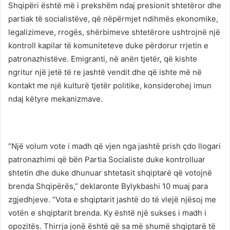
Shqipëri është më i prekshëm ndaj presionit shtetëror dhe
partiak të socialistëve, që nëpërmjet ndihmës ekonomike,
legalizimeve, rrogës, shërbimeve shtetërore ushtrojnë një
kontroll kapilar të komuniteteve duke përdorur rrjetin e
patronazhistëve. Emigranti, në anën tjetër, që kishte
ngritur një jetë të re jashtë vendit dhe që ishte më në
kontakt me një kulturë tjetër politike, konsiderohej imun
ndaj këtyre mekanizmave.
“Një volum vote i madh që vjen nga jashtë prish çdo llogari
patronazhimi që bën Partia Socialiste duke kontrolluar
shtetin dhe duke dhunuar shtetasit shqiptarë që votojnë
brenda Shqipërës,” deklaronte Bylykbashi 10 muaj para
zgjedhjeve. “Vota e shqiptarit jashtë do të vlejë njësoj me
votën e shqiptarit brenda. Ky është një sukses i madh i
opozitës. Thirrja jonë është që sa më shumë shqiptarë të