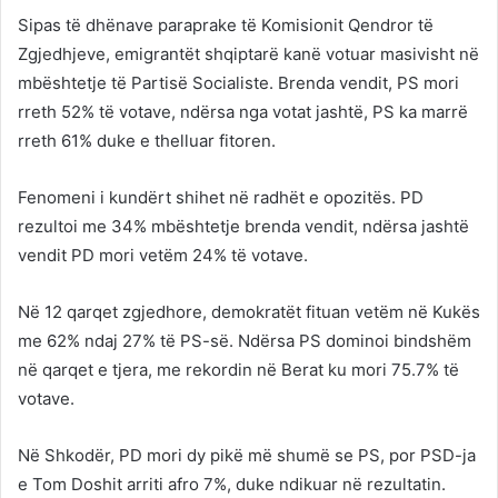
Sipas të dhënave paraprake të Komisionit Qendror të
Zgjedhjeve, emigrantët shqiptarë kanë votuar masivisht në
mbështetje të Partisë Socialiste. Brenda vendit, PS mori
rreth 52% të votave, ndërsa nga votat jashtë, PS ka marrë
rreth 61% duke e thelluar fitoren.
Fenomeni i kundërt shihet në radhët e opozitës. PD
rezultoi me 34% mbështetje brenda vendit, ndërsa jashtë
vendit PD mori vetëm 24% të votave.
Në 12 qarqet zgjedhore, demokratët fituan vetëm në Kukës
me 62% ndaj 27% të PS-së. Ndërsa PS dominoi bindshëm
në qarqet e tjera, me rekordin në Berat ku mori 75.7% të
votave.
Në Shkodër, PD mori dy pikë më shumë se PS, por PSD-ja
e Tom Doshit arriti afro 7%, duke ndikuar në rezultatin.