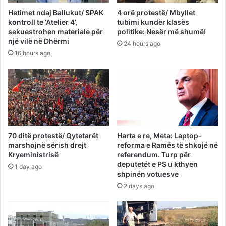
Hetimet ndaj Ballukut/ SPAK
4 orë protestë/ Mbyllet
kontroll te ‘Atelier 4’,
tubimi kundër klasës
sekuestrohen materiale për
politike: Nesër më shumë!
një vilë në Dhërmi
24 hours ago
16 hours ago
70 ditë protestë/ Qytetarët
Harta e re, Meta: Laptop-
marshojnë sërish drejt
reforma e Ramës të shkojë në
Kryeministrisë
referendum. Turp për
deputetët e PS u kthyen
1 day ago
shpinën votuesve
2 days ago