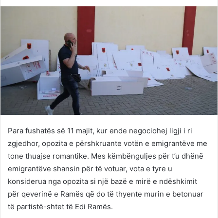
on
an
Twitter
email
Para fushatës së 11 majit, kur ende negociohej ligji i ri
zgjedhor, opozita e përshkruante votën e emigrantëve me
tone thuajse romantike. Mes këmbënguljes për t’u dhënë
emigrantëve shansin për të votuar, vota e tyre u
konsiderua nga opozita si një bazë e mirë e ndëshkimit
për qeverinë e Ramës që do të thyente murin e betonuar
të partistë-shtet të Edi Ramës.