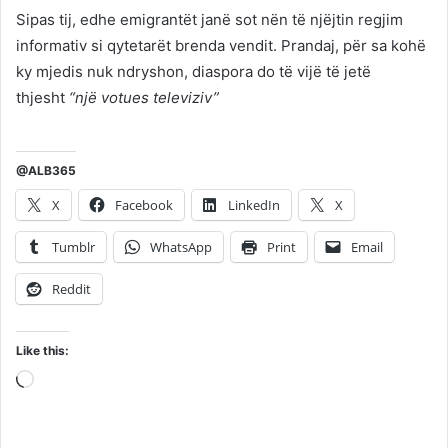
Sipas tij, edhe emigrantët janë sot nën të njëjtin regjim
informativ si qytetarët brenda vendit. Prandaj, për sa kohë
ky mjedis nuk ndryshon, diaspora do të vijë të jetë
thjesht
“një votues televiziv”
@ALB365
X
Facebook
LinkedIn
X
Tumblr
WhatsApp
Print
Email
Reddit
Like this:
Loading…