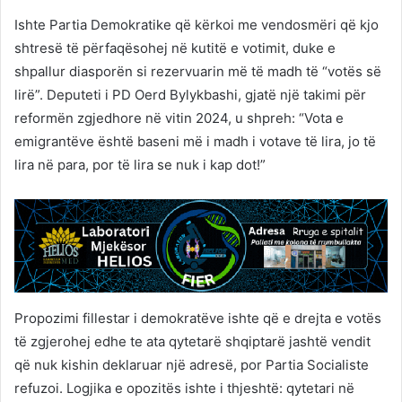
Ishte Partia Demokratike që kërkoi me vendosmëri që kjo
shtresë të përfaqësohej në kutitë e votimit, duke e
shpallur diasporën si rezervuarin më të madh të “votës së
lirë”. Deputeti i PD Oerd Bylykbashi, gjatë një takimi për
reformën zgjedhore në vitin 2024, u shpreh: “Vota e
emigrantëve është baseni më i madh i votave të lira, jo të
lira në para, por të lira se nuk i kap dot!”
Propozimi fillestar i demokratëve ishte që e drejta e votës
të zgjerohej edhe te ata qytetarë shqiptarë jashtë vendit
që nuk kishin deklaruar një adresë, por Partia Socialiste
refuzoi. Logjika e opozitës ishte i thjeshtë: qytetari në