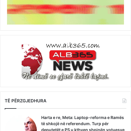
TË PËRZGJEDHURA
Harta e re, Meta: Laptop-reforma e Ramës
të shkojë në referendum. Turp për
deputetët e PS u kthyen shpinën votuesve