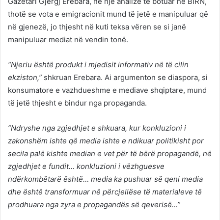
Gazetari Gjergj Erebara, në një analizë të botuar në BIRN,
thotë se vota e emigracionit mund të jetë e manipuluar që
në gjenezë, jo thjesht në kuti teksa vëren se si janë
manipuluar mediat në vendin tonë.
“Njeriu është produkt i mjedisit informativ në të cilin
ekziston,”
shkruan Erebara. Ai argumenton se diaspora, si
konsumatore e vazhdueshme e mediave shqiptare, mund
të jetë thjesht e bindur nga propaganda.
“Ndryshe nga zgjedhjet e shkuara, kur konkluzioni i
zakonshëm ishte që media ishte e ndikuar politikisht por
secila palë kishte median e vet për të bërë propagandë, në
zgjedhjet e fundit… konkluzioni i vëzhguesve
ndërkombëtarë është… media ka pushuar së qeni media
dhe është transformuar në përcjellëse të materialeve të
prodhuara nga zyra e propagandës së qeverisë…”