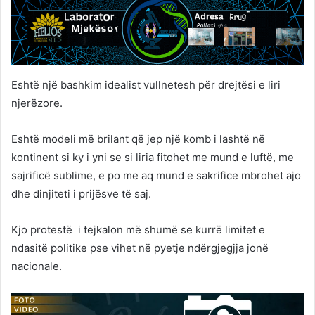
Eshtë një bashkim idealist vullnetesh për drejtësi e liri
njerëzore.
Eshtë modeli më brilant që jep një komb i lashtë në
kontinent si ky i yni se si liria fitohet me mund e luftë, me
sajrificë sublime, e po me aq mund e sakrifice mbrohet ajo
dhe dinjiteti i prijësve të saj.
Kjo protestë i tejkalon më shumë se kurrë limitet e
ndasitë politike pse vihet në pyetje ndërgjegjja jonë
nacionale.