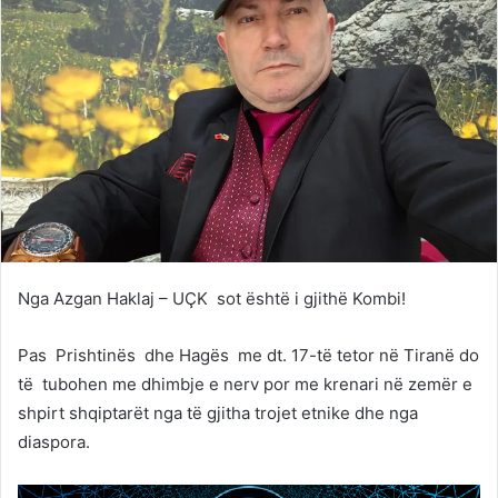
Nga Azgan Haklaj – UÇK sot është i gjithë Kombi!
Pas Prishtinës dhe Hagës me dt. 17-të tetor në Tiranë do
të tubohen me dhimbje e nerv por me krenari në zemër e
shpirt shqiptarët nga të gjitha trojet etnike dhe nga
diaspora.