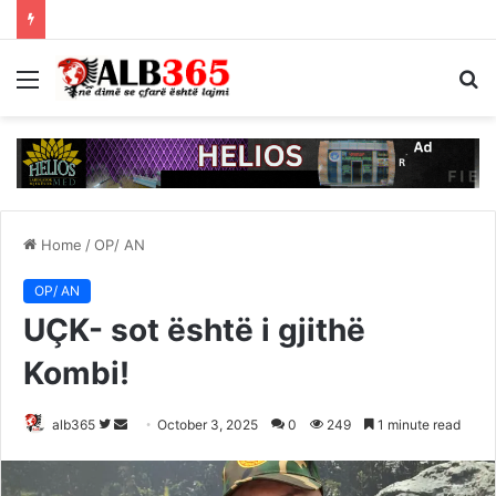
Menu
S
fo
Home
/
OP/ AN
OP/ AN
UÇK- sot është i gjithë
Kombi!
Follow
Send
alb365
October 3, 2025
0
249
1 minute read
on
an
Twitter
email