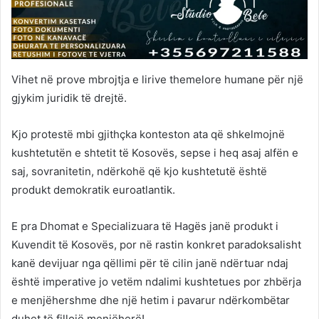
Vihet në prove mbrojtja e lirive themelore humane për një
gjykim juridik të drejtë.
Kjo protestë mbi gjithçka konteston ata që shkelmojnë
kushtetutën e shtetit të Kosovës, sepse i heq asaj alfën e
saj, sovranitetin, ndërkohë që kjo kushtetutë është
produkt demokratik euroatlantik.
E pra Dhomat e Specializuara të Hagës janë produkt i
Kuvendit të Kosovës, por në rastin konkret paradoksalisht
kanë devijuar nga qëllimi për të cilin janë ndërtuar ndaj
është imperative jo vetëm ndalimi kushtetues por zhbërja
e menjëhershme dhe një hetim i pavarur ndërkombëtar
duhet të fillojë menjëherë!