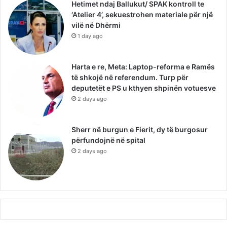
Hetimet ndaj Ballukut/ SPAK kontroll te
‘Atelier 4’, sekuestrohen materiale për një
vilë në Dhërmi
1 day ago
Harta e re, Meta: Laptop-reforma e Ramës
të shkojë në referendum. Turp për
deputetët e PS u kthyen shpinën votuesve
2 days ago
Sherr në burgun e Fierit, dy të burgosur
përfundojnë në spital
2 days ago