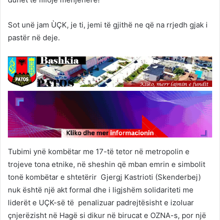
Sot unë jam ÙÇK, je ti, jemi të gjithë ne që na rrjedh gjak i
pastër në deje.
Tubimi ynë kombëtar me 17-të tetor në metropolin e
trojeve tona etnike, në sheshin që mban emrin e simbolit
tonë kombëtar e shtetërir Gjergj Kastrioti (Skenderbej)
nuk është një akt formal dhe i ligjshëm solidariteti me
liderët e UÇK-së të penalizuar padrejtësisht e izoluar
çnjerëzisht në Hagë si dikur në birucat e OZNA-s, por një