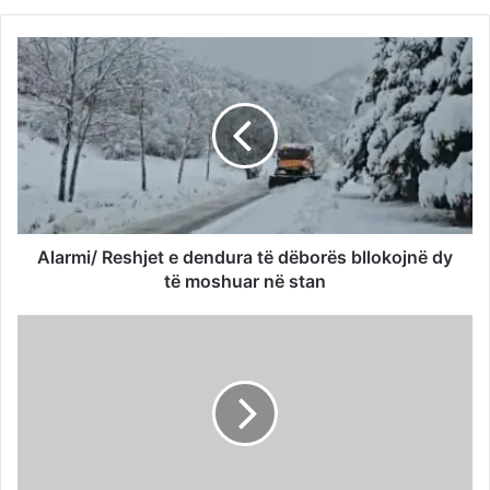
Alarmi/ Reshjet e dendura të dëborës bllokojnë dy
të moshuar në stan