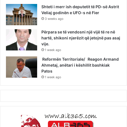
Shteti i merr ish deputetit të PD-së Astrit
Veliaj godinën e UFO-s në Fier
3 weeks ago
Përpara se të vendosni një vijë të re në
hartë, shikoni njerëzit që jetojnë pas asaj
vije.
1 week ago
Reformën Territoriale/ Reagon Armand
Ahmetaj, anëtari i këshillit bashkiak
Patos
1 week ago