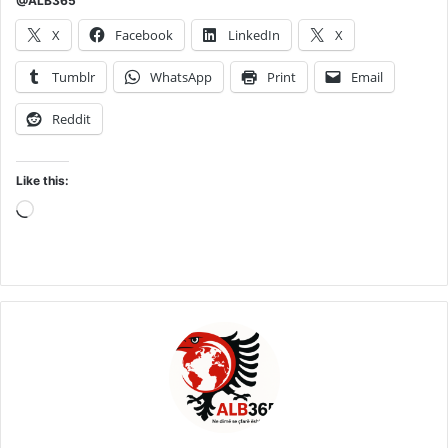
@ALB365
X
Facebook
LinkedIn
X
Tumblr
WhatsApp
Print
Email
Reddit
Like this:
Loading…