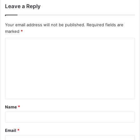
Leave a Reply
Your email address will not be published.
Required fields are
marked
*
C
o
m
m
e
n
t
Name
*
*
Email
*