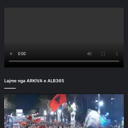
Lajme nga ARKIVA e ALB365
Mbyllen
fjalimet
para
Kryeministrisë/
Nis
marshimi