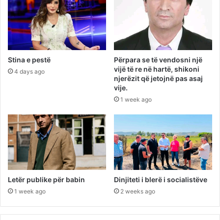
Stina e pestë
Përpara se të vendosni një
vijë të re në hartë, shikoni
4 days ago
njerëzit që jetojnë pas asaj
vije.
1 week ago
Letër publike për babin
Dinjiteti i blerë i socialistëve
1 week ago
2 weeks ago