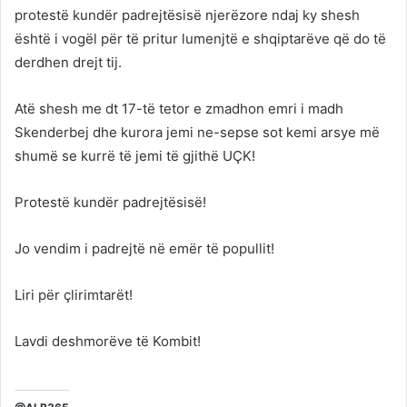
protestë kundër padrejtësisë njerëzore ndaj ky shesh
është i vogël për të pritur lumenjtë e shqiptarëve që do të
derdhen drejt tij.
Atë shesh me dt 17-të tetor e zmadhon emri i madh
Skenderbej dhe kurora jemi ne-sepse sot kemi arsye më
shumë se kurrë të jemi të gjithë UÇK!
Protestë kundër padrejtësisë!
Jo vendim i padrejtë në emër të popullit!
Liri për çlirimtarët!
Lavdi deshmorëve të Kombit!