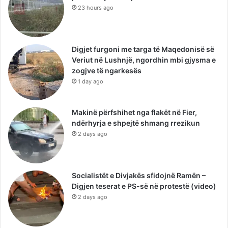
23 hours ago
Digjet furgoni me targa të Maqedonisë së
Veriut në Lushnjë, ngordhin mbi gjysma e
zogjve të ngarkesës
1 day ago
Makinë përfshihet nga flakët në Fier,
ndërhyrja e shpejtë shmang rrezikun
2 days ago
Socialistët e Divjakës sfidojnë Ramën –
Digjen teserat e PS-së në protestë (video)
2 days ago