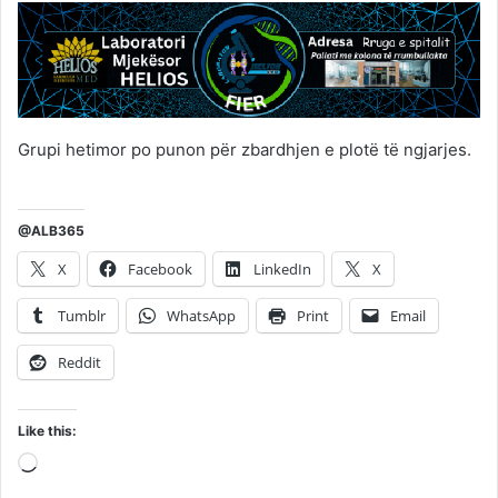
Grupi hetimor po punon për zbardhjen e plotë të ngjarjes.
@ALB365
X
Facebook
LinkedIn
X
Tumblr
WhatsApp
Print
Email
Reddit
Like this:
Loading…