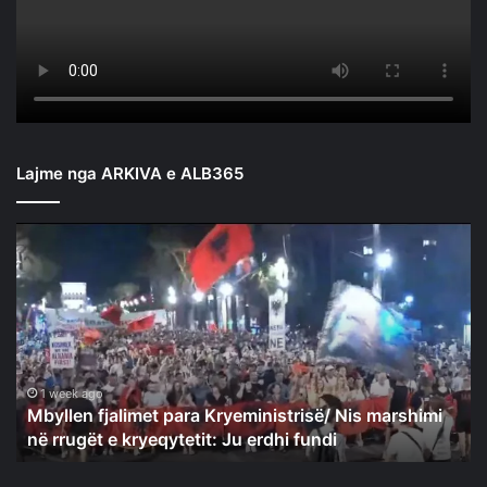
Lajme nga ARKIVA e ALB365
Mbyllen
fjalimet
para
Kryeministrisë/
Nis
marshimi
në
rrugët
1 week ago
Mbyllen fjalimet para Kryeministrisë/ Nis marshimi
e
në rrugët e kryeqytetit: Ju erdhi fundi
kryeqytetit:
Ju
erdhi