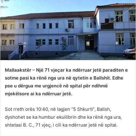
Mallaakstër – Një 71 vjeçar ka ndërruar jetë paraditen e
sotme pasi ka rënë nga ura në qytetin e Ballshit. Edhe
pse u dërgua me urgjencë në spital për ndihmë
mjekëlsore ai ka ndërruar jetë.
Sot rreth orës 10:40, në lagjen “5 Shkurti”, Ballsh,
dyshohet se ka humbur ekuilibrin dhe ka rënë nga ura,
shtetasi B. C., 71 vjeç, i cili ka ndërruar jetë në spital.