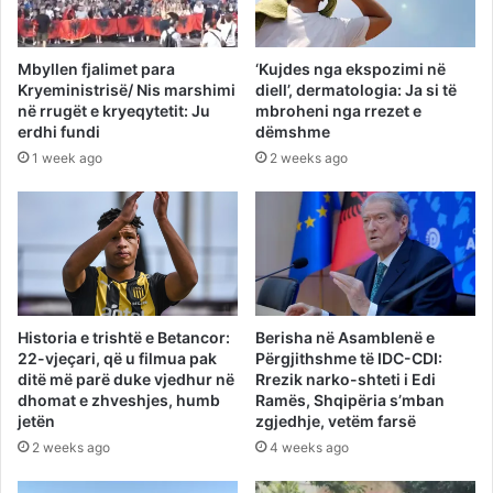
Mbyllen fjalimet para
‘Kujdes nga ekspozimi në
Kryeministrisë/ Nis marshimi
diell’, dermatologia: Ja si të
në rrugët e kryeqytetit: Ju
mbroheni nga rrezet e
erdhi fundi
dëmshme
1 week ago
2 weeks ago
Historia e trishtë e Betancor:
Berisha në Asamblenë e
22-vjeçari, që u filmua pak
Përgjithshme të IDC-CDI:
ditë më parë duke vjedhur në
Rrezik narko-shteti i Edi
dhomat e zhveshjes, humb
Ramës, Shqipëria s’mban
jetën
zgjedhje, vetëm farsë
2 weeks ago
4 weeks ago