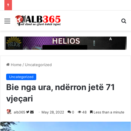
Menu
S
fo
Home
/
Uncategorized
Uncategorized
Bie nga ura, ndërron jetë 71
vjeçari
Follow
Send
alb365
May 28, 2022
0
48
Less than a minute
on
an
Twitter
email