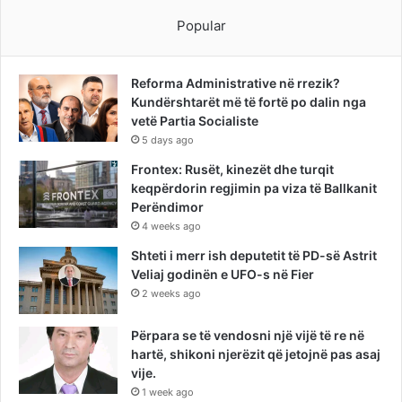
Popular
Reforma Administrative në rrezik?
Kundërshtarët më të fortë po dalin nga
vetë Partia Socialiste
5 days ago
Frontex: Rusët, kinezët dhe turqit
keqpërdorin regjimin pa viza të Ballkanit
Perëndimor
4 weeks ago
Shteti i merr ish deputetit të PD-së Astrit
Veliaj godinën e UFO-s në Fier
2 weeks ago
Përpara se të vendosni një vijë të re në
hartë, shikoni njerëzit që jetojnë pas asaj
vije.
1 week ago