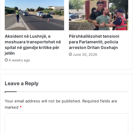
Aksident në Lushnjë, e
Përshkallëzohet tensioni
moshuara transportohet në
para Parlamentit, policia
spital në gjendje kritike për
arreston Dritan Goxhajn
jetën
June 30, 2026
4 weeks ago
Leave a Reply
Your email address will not be published.
Required fields are
marked
*
C
o