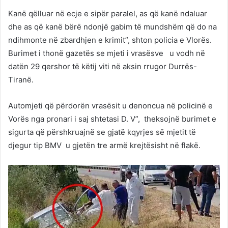
Kanë qëlluar në ecje e sipër paralel, as që kanë ndaluar
dhe as që kanë bërë ndonjë gabim të mundshëm që do na
ndihmonte në zbardhjen e krimit”, shton policia e Vlorës.
Burimet i thonë gazetës se mjeti i vrasësve u vodh në
datën 29 qershor të këtij viti në aksin rrugor Durrës-
Tiranë.
Automjeti që përdorën vrasësit u denoncua në policinë e
Vorës nga pronari i saj shtetasi D. V”, theksojnë burimet e
sigurta që përshkruajnë se gjatë kqyrjes së mjetit të
djegur tip BMV u gjetën tre armë krejtësisht në flakë.