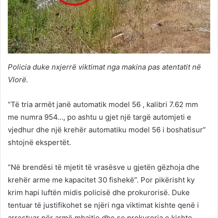
Policia duke nxjerrë viktimat nga makina pas atentatit në
Vlorë.
“Të tria armët janë automatik model 56 , kalibri 7.62 mm
me numra 954…, po ashtu u gjet një targë automjeti e
vjedhur dhe një krehër automatiku model 56 i boshatisur”
shtojnë ekspertët.
“Në brendësi të mjetit të vrasësve u gjetën gëzhoja dhe
krehër arme me kapacitet 30 fishekë”. Por pikërisht ky
krim hapi luftën midis policisë dhe prokurorisë. Duke
tentuar të justifikohet se njëri nga viktimat kishte qenë i
arrestuar për armë mbajtje dhe se prokuroria e kishte