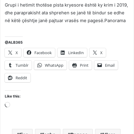
Grupi i hetimit thotëse pista kryesore është ky krim i 2019,
dhe paraprakisht ata shprehen se janë të bindur se edhe
në këtë çështje janë pajtuar vrasës me pagesë.Panorama
@ALB365
X
Facebook
LinkedIn
X
Tumblr
WhatsApp
Print
Email
Reddit
Like this:
Loading…