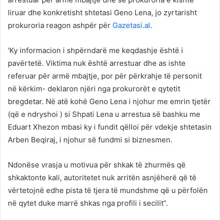
liruar dhe konkretisht shtetasi Geno Lena, jo zyrtarisht
prokuroria reagon ashpër për
Gazetasi.al
.
‘Ky informacion i shpërndarë me keqdashje është i
pavërtetë. Viktima nuk është arrestuar dhe as ishte
referuar për armë mbajtje, por për përkrahje të personit
në kërkim- deklaron njëri nga prokurorët e qytetit
bregdetar. Në atë kohë Geno Lena i njohur me emrin tjetër
(që e ndryshoi ) si Shpati Lena u arrestua së bashku me
Eduart Xhezon mbasi ky i fundit qëlloi për vdekje shtetasin
Arben Beqiraj, i njohur së fundmi si biznesmen.
Ndonëse vrasja u motivua për shkak të zhurmës që
shkaktonte kali, autoritetet nuk arritën asnjëherë që të
vërtetojnë edhe pista të tjera të mundshme që u përfolën
në qytet duke marrë shkas nga profili i secilit”.