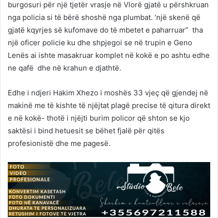
burgosuri për një tjetër vrasje në Vlorë gjatë u përshkruan
nga policia si të bërë shoshë nga plumbat. ‘një skenë që
gjatë kqyrjes së kufomave do të mbetet e paharruar” tha
një oficer policie ku dhe shpjegoi se në trupin e Geno
Lenës ai ishte masakruar komplet në kokë e po ashtu edhe
ne qafë dhe në krahun e djathtë.
Edhe i ndjeri Hakim Xhezo i moshës 33 vjeç që gjendej në
makinë me të kishte të njëjtat plagë precise të qitura direkt
e në kokë- thotë i njëjti burim policor që shton se kjo
saktësi i bind hetuesit se bëhet fjalë për qitës
profesionistë dhe me pagesë.