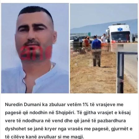
Twitter
email
Nuredin Dumani ka zbuluar vetëm 1% të vrasjeve me
pagesë që ndodhin në Shqipëri. Të gjitha vrasjet e kësaj
vere të ndodhura në vend dhe që janë të pazbardhura
dyshohet se janë kryer nga vrasës me pagesë, gjurmët e
të cilëve kanë avulluar si me magji.