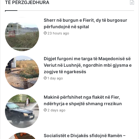
TË PËRZGJEDHURA
Sherr në burgun e Fierit, dy të burgosur
përfundojnë në spital
23 hours ago
Digjet furgoni me targa të Maqedonisë së
Veriut në Lushnjë, ngordhin mbi gjysma e
zogjve të ngarkesës
1 day ago
Makinë përfshihet nga flakët në Fier,
ndërhyrja e shpejtë shmang rrezikun
2 days ago
Socialistët e Divjakës sfidojnë Ramën –