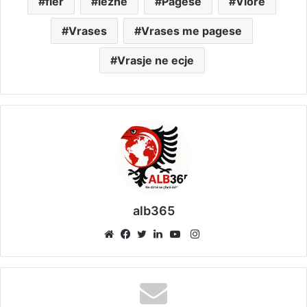
fier
lezhe
Pagese
Vlore
Vrases
Vrases me pagese
Vrasje ne ecje
alb365
Instagram
Website
Facebook
Twitter
LinkedIn
YouTube