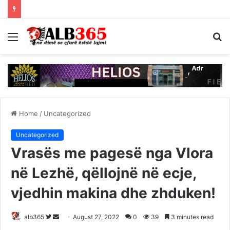
Menu
S
fo
Home
/
Uncategorized
Uncategorized
Vrasës me pagesë nga Vlora
në Lezhë, qëllojnë në ecje,
vjedhin makina dhe zhduken!
Follow
Send
alb365
August 27, 2022
0
39
3 minutes read
on
an