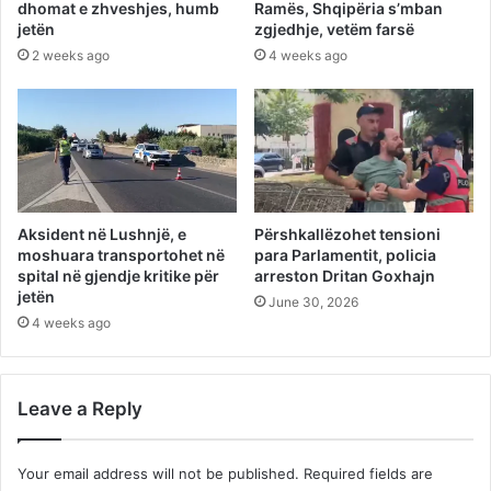
dhomat e zhveshjes, humb
Ramës, Shqipëria s’mban
jetën
zgjedhje, vetëm farsë
2 weeks ago
4 weeks ago
Aksident në Lushnjë, e
Përshkallëzohet tensioni
moshuara transportohet në
para Parlamentit, policia
spital në gjendje kritike për
arreston Dritan Goxhajn
jetën
June 30, 2026
4 weeks ago
Leave a Reply
Your email address will not be published.
Required fields are