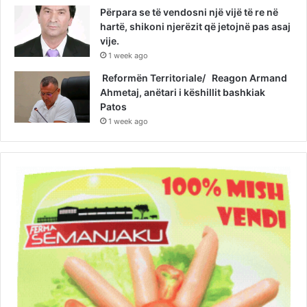
Përpara se të vendosni një vijë të re në
hartë, shikoni njerëzit që jetojnë pas asaj
vije.
1 week ago
Reformën Territoriale/ Reagon Armand
Ahmetaj, anëtari i këshillit bashkiak
Patos
1 week ago