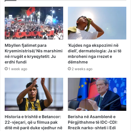
Mbyllen fjalimet para
‘Kujdes nga ekspozimi në
Kryeministrisë/ Nis marshimi
diell’, dermatologia: Ja si të
në rrugët e kryeqytetit: Ju
mbroheni nga rrezet e
erdhi fundi
dëmshme
1 week ago
2 weeks ago
Historia e trishtë e Betancor:
Berisha në Asamblenë e
22-vjeçari, që u filmua pak
Përgjithshme të IDC-CDI:
ditë më parë duke vjedhur në
Rrezik narko-shteti i Edi