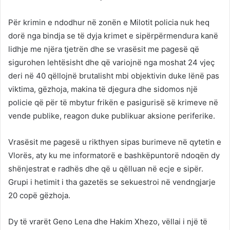
Për krimin e ndodhur në zonën e Milotit policia nuk heq
dorë nga bindja se të dyja krimet e sipërpërmendura kanë
lidhje me njëra tjetrën dhe se vrasësit me pagesë që
sigurohen lehtësisht dhe që variojnë nga moshat 24 vjeç
deri në 40 qëllojnë brutalisht mbi objektivin duke lënë pas
viktima, gëzhoja, makina të djegura dhe sidomos një
policie që për të mbytur frikën e pasigurisë së krimeve në
vende publike, reagon duke publikuar aksione periferike.
Vrasësit me pagesë u rikthyen sipas burimeve në qytetin e
Vlorës, aty ku me informatorë e bashkëpuntorë ndoqën dy
shënjestrat e radhës dhe që u qëlluan në ecje e sipër.
Grupi i hetimit i tha gazetës se sekuestroi në vendngjarje
20 copë gëzhoja.
Dy të vrarët Geno Lena dhe Hakim Xhezo, vëllai i një të