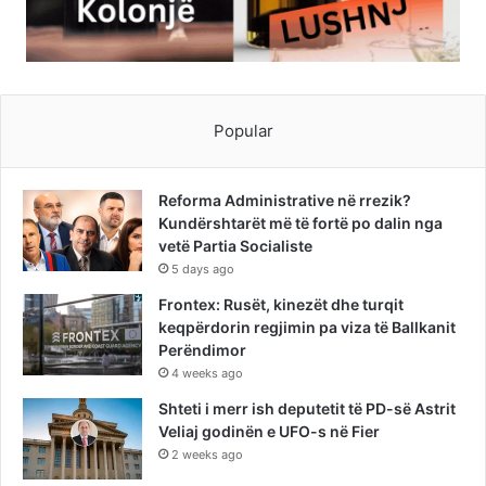
Popular
Reforma Administrative në rrezik?
Kundërshtarët më të fortë po dalin nga
vetë Partia Socialiste
5 days ago
Frontex: Rusët, kinezët dhe turqit
keqpërdorin regjimin pa viza të Ballkanit
Perëndimor
4 weeks ago
Shteti i merr ish deputetit të PD-së Astrit
Veliaj godinën e UFO-s në Fier
2 weeks ago