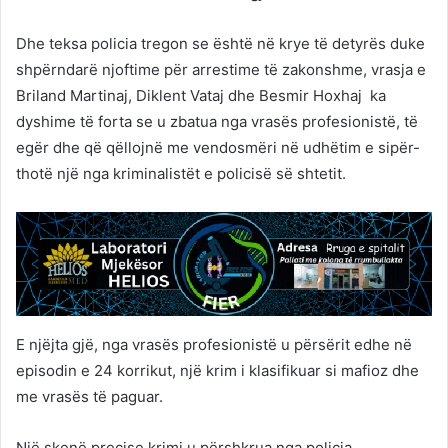
Dhe teksa policia tregon se është në krye të detyrës duke
shpërndarë njoftime për arrestime të zakonshme, vrasja e
Briland Martinaj, Diklent Vataj dhe Besmir Hoxhaj ka
dyshime të forta se u zbatua nga vrasës profesionistë, të
egër dhe që qëllojnë me vendosmëri në udhëtim e sipër-
thotë një nga kriminalistët e policisë së shtetit.
E njëjta gjë, nga vrasës profesionistë u përsërit edhe në
episodin e 24 korrikut, një krim i klasifikuar si mafioz dhe
me vrasës të paguar.
Një skenë preçise krimi u përshkrua nga policia